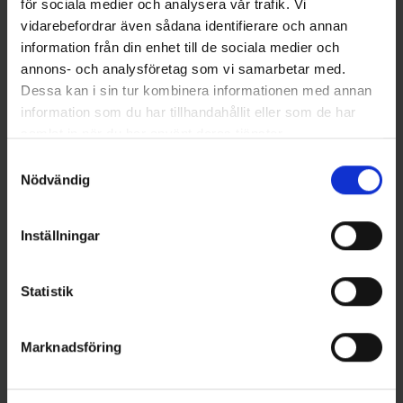
för sociala medier och analysera vår trafik. Vi
vidarebefordrar även sådana identifierare och annan
information från din enhet till de sociala medier och
annons- och analysföretag som vi samarbetar med.
Dessa kan i sin tur kombinera informationen med annan
information som du har tillhandahållit eller som de har
samlat in när du har använt deras tjänster.
Berkley
Mieko Predator
Samtyckesval
Berkely Rattling Powerblade
Mieko Smolt 13gr - Red Star
Nödvändig
10g - Wagasaki
65 kr
99 kr
Inställningar
Statistik
16 andra produkter i samma kategori:
Marknadsföring