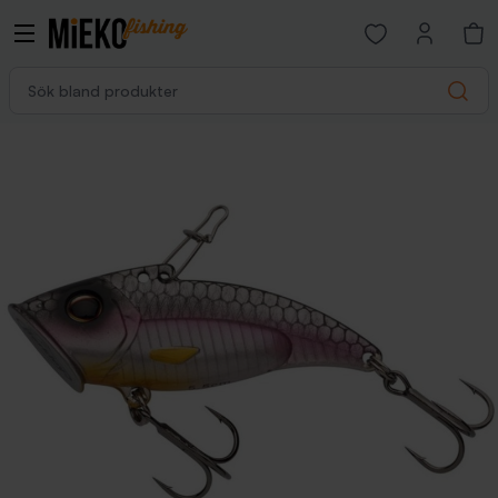
Open favorites p
Sök bland produkter
Search