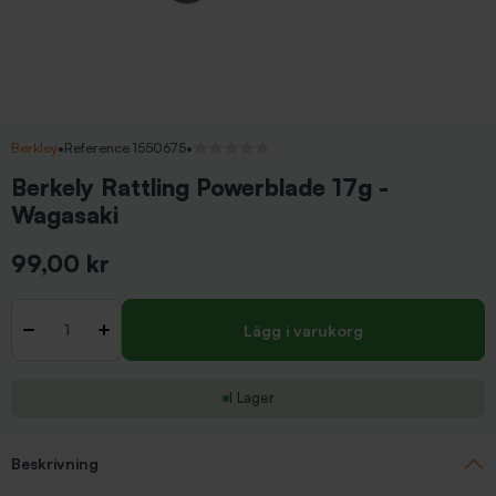
Berkley
•
Reference 1550675
•
Inga recensioner
Berkely Rattling Powerblade 17g -
Wagasaki
99,00 kr
Inkl. moms
Antal
-
+
Lägg i varukorg
I Lager
Beskrivning