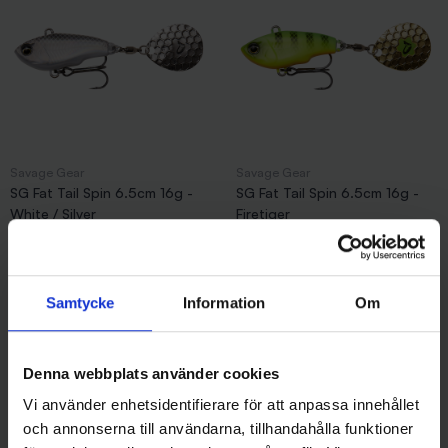
Savage Gear
Savage Gear
SG Fat Tail Spin 6.5cm 16g -
SG Fat Tail Spin 6.5cm 16g -
White / Silver
Firetiger
99 kr
99 kr
Samtycke
Information
Om
Andra gillade även
Denna webbplats använder cookies
Vi använder enhetsidentifierare för att anpassa innehållet
och annonserna till användarna, tillhandahålla funktioner