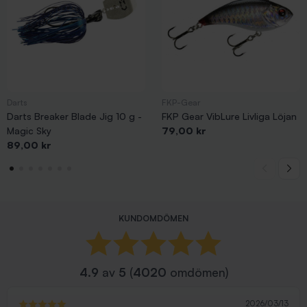
Darts
FKP-Gear
Darts Breaker Blade Jig 10 g -
FKP Gear VibLure Livliga Löjan
Pris
Magic Sky
79,00 kr
Pris
89,00 kr
KUNDOMDÖMEN
4.9
av
5
(
4020
omdömen)
2026/03/13