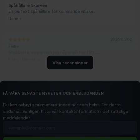
Spåhållare Skarven
En perfekt spåhållare för kommande isfiske.
Danne
2026/03/02
Fiske
Snabbaste leveransen jag någonsin har fått....
Erling Holmström
Visa recensioner
2026/02/19
Ollonskott 6mm
Hittade exakt vad jag behövde. Snabb och bra...
FÅ VÅRA SENASTE NYHETER OCH ERBJUDANDEN
Ann-Louise
Du kan avbryta prenumerationen när som helst. För detta
ändamål, vänligen hitta vår kontaktinformation i det rättsliga
meddelandet.
2026/02/19
Din e-postadress
pimpelspön
Allt bara bra och snabb leverans