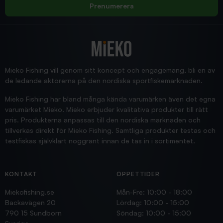
Rolf
Prenumerera
2025/12/16
Blänke
Supersnabb leverans!
Jensa
Mieko Fishing vill genom sitt koncept och engagemang, bli en av
de ledande aktörerna på den nordiska sportfiskemarknaden.
Mieko Fishing har bland många kända varumärken även det egna
varumärket Mieko. Mieko erbjuder kvalitativa produkter till rätt
pris. Produkterna anpassas till den nordiska marknaden och
tillverkas direkt för Mieko Fishing. Samtliga produkter testas och
testfiskas självklart noggrant innan de tas in i sortimentet.
KONTAKT
ÖPPETTIDER
Miekofishing.se
Mån-Fre: 10:00 - 18:00
Backavägen 20
Lördag: 10:00 - 15:00
790 15 Sundborn
Söndag: 10:00 - 15:00