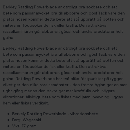
Berkley Rattling Powerblade är otroligt bra sökbete och ett
bete som passar mycket bra till abborre och gös! Tack vare den
platta nosen kommer detta bete att stå upprätt på botten och
imitera en födosökande fisk eller kräfta. Den attraktiva
rasselkammaren gör abborrar, gösar och andra predatorer helt
galna.
Berkley Rattling Powerblade är otroligt bra sökbete och ett
bete som passar mycket bra till abborre och gös! Tack vare den
platta nosen kommer detta bete att stå upprätt på botten och
imitera en födosökande fisk eller kräfta. Den attraktiva
rasselkammaren gör abborrar, gösar och andra predatorer helt
galna. Rattling Powerblade har två olika fästpunkter på ryggen
vilket ger den olika rörelsemönster - den främre öglan ger en mer
tight gång medan den bakre ger mer kraftfulla och livligare
vibrationer. Allsidigt bete som fiskas med jämn invevning, jiggas
hem eller fiskas vertikalt.
Berkely Rattling Powerblade - vibrationsbete
Färg: Wagasaki
Vikt: 17 gram