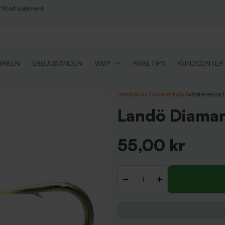
Stort sortiment
ÄRKEN
ERBJUDANDEN
WBY
FISKETIPS
KUNDCENTER
Jemtlands Fiskeverkstad
•
Reference 
Landö Diaman
55,00 kr
Inkl. moms
Antal
-
+