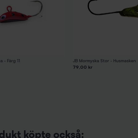
 - Färg 11
JB Mormyska Stor - Husmasken
Pris
79,00 kr
dukt köpte också: