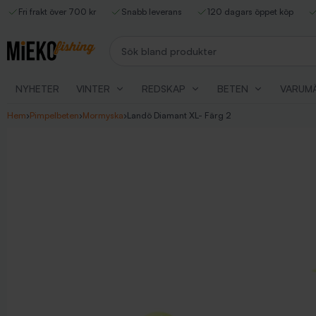
Fri frakt över 700 kr
Snabb leverans
120 dagars öppet köp
Sök bland produkter
NYHETER
VINTER
REDSKAP
BETEN
VARUM
Hem
›
Pimpelbeten
›
Mormyska
›
Landö Diamant XL- Färg 2