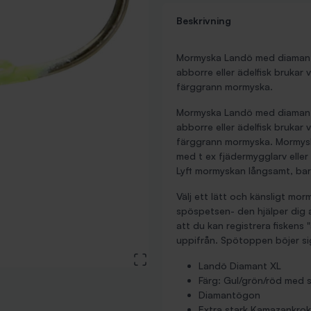
Beskrivning
Mormyska Landö med diamant
abborre eller ädelfisk brukar 
färggrann mormyska.
Mormyska Landö med diamant
abborre eller ädelfisk brukar 
färggrann mormyska. Mormysk
med t ex fjädermygglarv elle
Lyft mormyskan långsamt, bar
Välj ett lätt och känsligt mo
spöspetsen- den hjälper dig a
att du kan registrera fiskens 
uppifrån. Spötoppen böjer sig
View large image
Landö Diamant XL
Färg: Gul/grön/röd med s
Diamantögon
Extra stark Kamazankrok