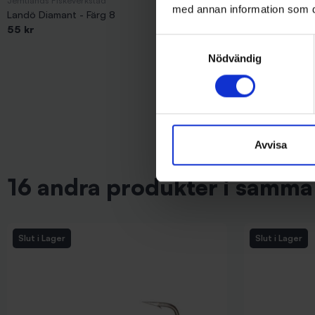
Jemtlands Fiskeverkstad
Stoxdal
med annan information som du 
Landö Diamant - Färg 8
Alpina Blinken 
55 kr
119 kr
Samtyckesval
Nödvändig
Avvisa
16 andra produkter i samma 
Slut i Lager
Slut i Lager