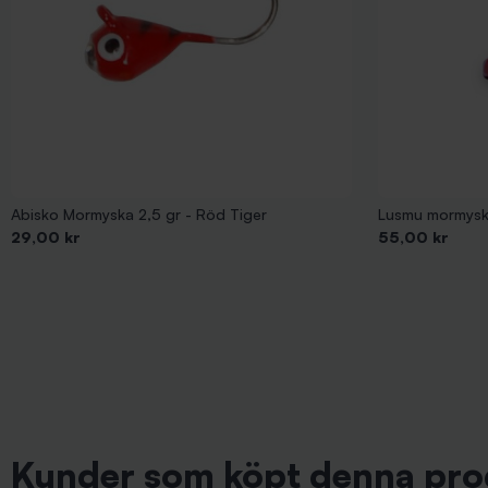
Abisko Mormyska 2,5 gr - Röd Tiger
Lusmu mormyska
Pris
Pris
29,00 kr
55,00 kr
Kunder som köpt denna pro