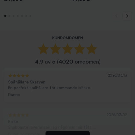
KUNDOMDÖMEN
4.9
av
5
(
4020
omdömen)
2026/03/13
Spåhållare Skarven
En perfekt spåhållare för kommande isfiske.
Danne
2026/03/02
Fiske
Snabbaste leveransen jag någonsin har fått....
Erling Holmström