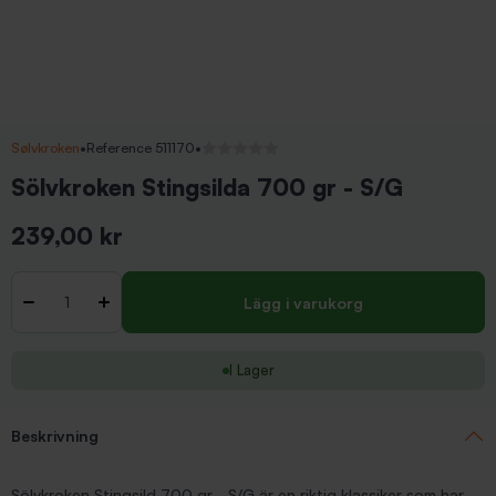
Sølvkroken
•
Reference 511170
•
Inga recensioner
Sölvkroken Stingsilda 700 gr - S/G
239,00 kr
Inkl. moms
Antal
-
+
Lägg i varukorg
I Lager
Beskrivning
Sölvkroken Stingsild 700 gr - S/G är en riktig klassiker som har