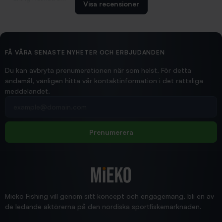
Visa recensioner
2026/02/19
Ollonskott 6mm
Hittade exakt vad jag behövde. Snabb och bra...
FÅ VÅRA SENASTE NYHETER OCH ERBJUDANDEN
Ann-Louise
Du kan avbryta prenumerationen när som helst. För detta
ändamål, vänligen hitta vår kontaktinformation i det rättsliga
meddelandet.
2026/02/19
Din e-postadress
pimpelspön
Allt bara bra och snabb leverans
Rolf
Prenumerera
2025/12/16
Blänke
Supersnabb leverans!
Jensa
Mieko Fishing vill genom sitt koncept och engagemang, bli en av
de ledande aktörerna på den nordiska sportfiskemarknaden.