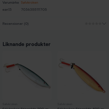
Varumärke
Sølvkroken
ean13
7036355111705
Recensioner (0)
Liknande produkter
Sølvkroken
Sølvkroken
Sölvkroken Stingsilda 200 gr -
Sölvkroken Stingsilda 400 gr -