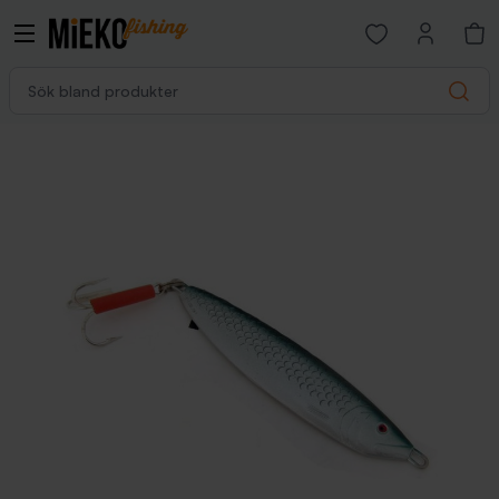
Open favorites p
Sök bland produkter
Search