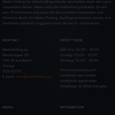
Mieko Fishing har bland många kända varumärken även det egna
varumärket Mieko. Mieko erbjuder kvalitativa produkter till rätt
pris. Produkterna anpassas till den nordiska marknaden och
tillverkas direkt för Mieko Fishing. Samtliga produkter testas och
testfiskas självklart noggrant innan de tas in i sortimentet.
KONTAKT
ÖPPETTIDER
Miekofishing.se
Mån-Fre: 10:00 - 18:00
Backavägen 20
Lördag: 10:00 - 15:00
790 15 Sundborn
Söndag: 10:00 - 15:00
Sverige
Vissa evenemang och
023-62170
händelser kan orsaka
E-post:
info@miekofishing.se
avvikande öppettider.
Helgdagar är alltid stängda.
MIEKO
INFORMATION