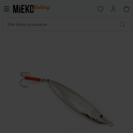
Open favorites p
Sök bland produkter
Search