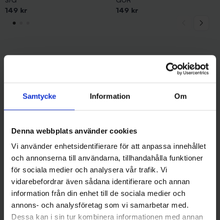
149 kr
149 kr
Andra gillade även
Samtycke
Information
Om
Denna webbplats använder cookies
Vi använder enhetsidentifierare för att anpassa innehållet
och annonserna till användarna, tillhandahålla funktioner
för sociala medier och analysera vår trafik. Vi
vidarebefordrar även sådana identifierare och annan
information från din enhet till de sociala medier och
Sølvkroken
Stoxdal
annons- och analysföretag som vi samarbetar med.
Sölvkroken Stingsilda 400 gr -
Bohuspilken rostfri 400 gr
Silver
139 kr
Dessa kan i sin tur kombinera informationen med annan