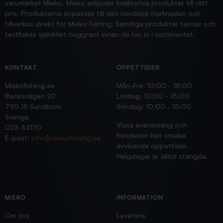
varumärket Mieko. Mieko erbjuder kvalitativa produkter till rätt
pris. Produkterna anpassas till den nordiska marknaden och
tillverkas direkt för Mieko Fishing. Samtliga produkter testas och
testfiskas självklart noggrant innan de tas in i sortimentet.
KONTAKT
ÖPPETTIDER
Miekofishing.se
Mån-Fre: 10:00 - 18:00
Backavägen 20
Lördag: 10:00 - 15:00
790 15 Sundborn
Söndag: 10:00 - 15:00
Sverige
Vissa evenemang och
023-62170
händelser kan orsaka
E-post:
info@miekofishing.se
avvikande öppettider.
Helgdagar är alltid stängda.
MIEKO
INFORMATION
Om oss
Leverans