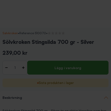
Sølvkroken
•
Reference 510070
•
Inga recensioner
Sölvkroken Stingsilda 700 gr - Silver
239,00 kr
Inkl. moms
Antal
-
+
Lägg i varukorg
Sista produkten i lager
Beskrivning
Sölvkroken Stingsild 700 gr - Silver är en riktig klassiker som har