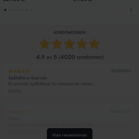
KUNDOMDÖMEN
4.9
av
5
(
4020
omdömen)
2026/03/13
Spåhållare Skarven
En perfekt spåhållare för kommande isfiske.
Danne
2026/03/02
Fiske
Snabbaste leveransen jag någonsin har fått....
Erling Holmström
Visa recensioner