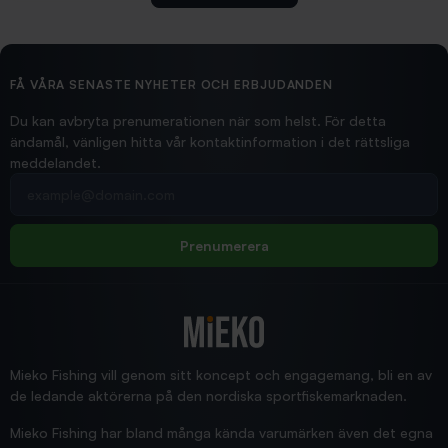
2026/02/19
Ollonskott 6mm
Hittade exakt vad jag behövde. Snabb och bra...
FÅ VÅRA SENASTE NYHETER OCH ERBJUDANDEN
Ann-Louise
Du kan avbryta prenumerationen när som helst. För detta
ändamål, vänligen hitta vår kontaktinformation i det rättsliga
meddelandet.
2026/02/19
Din e-postadress
pimpelspön
Allt bara bra och snabb leverans
Rolf
Prenumerera
2025/12/16
Blänke
Supersnabb leverans!
Jensa
Mieko Fishing vill genom sitt koncept och engagemang, bli en av
de ledande aktörerna på den nordiska sportfiskemarknaden.
Mieko Fishing har bland många kända varumärken även det egna