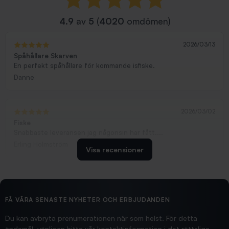
4.9
av
5
(
4020
omdömen)
2026/03/13
Spåhållare Skarven
En perfekt spåhållare för kommande isfiske.
Danne
2026/03/02
Fiske
Snabbaste leveransen jag någonsin har fått....
Erling Holmström
Visa recensioner
2026/02/19
Ollonskott 6mm
Hittade exakt vad jag behövde. Snabb och bra...
FÅ VÅRA SENASTE NYHETER OCH ERBJUDANDEN
Ann-Louise
Du kan avbryta prenumerationen när som helst. För detta
ändamål, vänligen hitta vår kontaktinformation i det rättsliga