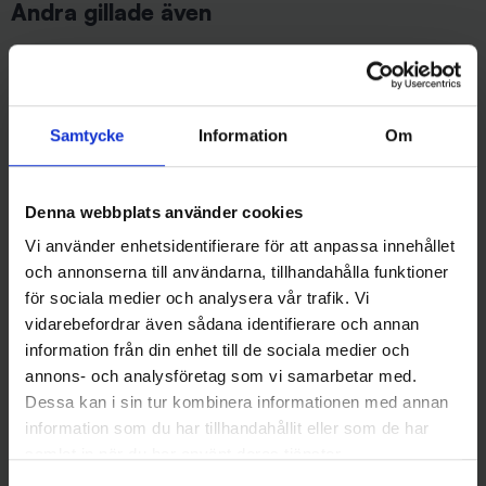
Andra gillade även
Samtycke
Information
Om
Denna webbplats använder cookies
Vi använder enhetsidentifierare för att anpassa innehållet
och annonserna till användarna, tillhandahålla funktioner
Savage Gear
Mieko Predator
för sociala medier och analysera vår trafik. Vi
Savage Gear Rotex spinnare
Mieko Kobra Spinnare 15 gr -
14 g Gold
Silver/Svart
vidarebefordrar även sådana identifierare och annan
69 kr
59 kr
information från din enhet till de sociala medier och
annons- och analysföretag som vi samarbetar med.
Dessa kan i sin tur kombinera informationen med annan
information som du har tillhandahållit eller som de har
samlat in när du har använt deras tjänster.