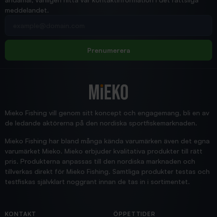
meddelandet.
2026/02/19
Din e-postadress
pimpelspön
Allt bara bra och snabb leverans
Rolf
Prenumerera
2025/12/16
Blänke
Supersnabb leverans!
Jensa
Mieko Fishing vill genom sitt koncept och engagemang, bli en av
de ledande aktörerna på den nordiska sportfiskemarknaden.
Mieko Fishing har bland många kända varumärken även det egna
varumärket Mieko. Mieko erbjuder kvalitativa produkter till rätt
pris. Produkterna anpassas till den nordiska marknaden och
tillverkas direkt för Mieko Fishing. Samtliga produkter testas och
testfiskas självklart noggrant innan de tas in i sortimentet.
KONTAKT
ÖPPETTIDER