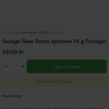
Savage Gear
•
Reference 42138
•
Inga recensioner
Savage Gear Rotex spinnare 14 g Firetiger
69,00 kr
Inkl. moms
Antal
-
+
Lägg i varukorg
Sista produkten i lager
Beskrivning
Savage Gear Rotex Spinne 14 g Black Purple är en fruktansvärt