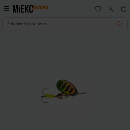
Open favorites p
Sök bland produkter
Search