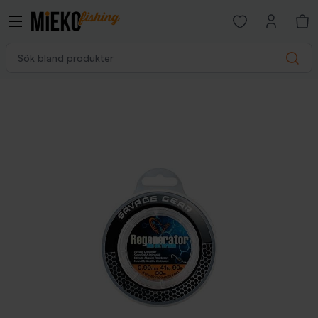
Open favorites p
Sök bland produkter
Search