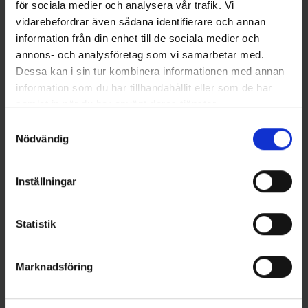
för sociala medier och analysera vår trafik. Vi
vidarebefordrar även sådana identifierare och annan
information från din enhet till de sociala medier och
annons- och analysföretag som vi samarbetar med.
Dessa kan i sin tur kombinera informationen med annan
information som du har tillhandahållit eller som de har
samlat in när du har använt deras tjänster.
Mieko Predator
Westin
Samtyckesval
Mieko Predator Shad 25 -
Halibut Anti Twist Rig 350 gr -
Nödvändig
JÄRVEN
Glow
55 kr
179 kr
Inställningar
Statistik
16 andra produkter i samma kategori:
Marknadsföring