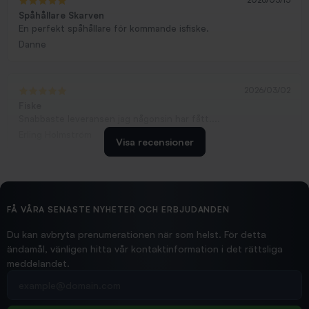
2026/03/13
Spåhållare Skarven
En perfekt spåhållare för kommande isfiske.
Danne
2026/03/02
Fiske
Snabbaste leveransen jag någonsin har fått....
Erling Holmström
Visa recensioner
2026/02/19
Ollonskott 6mm
Hittade exakt vad jag behövde. Snabb och bra...
FÅ VÅRA SENASTE NYHETER OCH ERBJUDANDEN
Ann-Louise
Du kan avbryta prenumerationen när som helst. För detta
ändamål, vänligen hitta vår kontaktinformation i det rättsliga
meddelandet.
2026/02/19
Din e-postadress
pimpelspön
Allt bara bra och snabb leverans