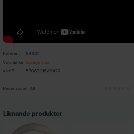
Referens
54842
Varumärke
Savage Gear
ean13
5706301548429
Recensioner (0)
Liknande produkter