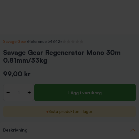
Savage Gear
•
Reference 54842
•
Inga recensioner
Savage Gear Regenerator Mono 30m
0.81mm/33kg
99,00 kr
Inkl. moms
Antal
-
+
Lägg i varukorg
Sista produkten i lager
Beskrivning