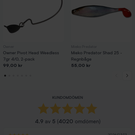
Owner
Mieko Predator
Owner Pivot Head Weedless
Mieko Predator Shad 25 -
7gr 4/0, 2-pack
Regnbåge
Pris
Pris
99,00 kr
55,00 kr
KUNDOMDÖMEN
4.9
av
5
(
4020
omdömen)