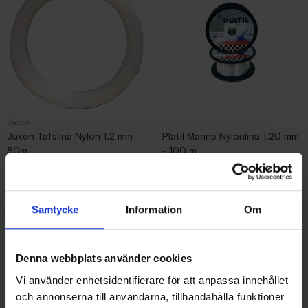
Jaxon
Jaxon Tafslina Nylon 1,2 mm
Platil Marine Nylonlina 1,20 mm
50m
- 100 m
99 kr
119 kr
Samtycke
Information
Om
Andra gillade även
Denna webbplats använder cookies
Vi använder enhetsidentifierare för att anpassa innehållet
och annonserna till användarna, tillhandahålla funktioner