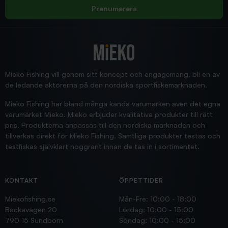
Rolf
Prenumerera
2025/12/16
Blänke
Supersnabb leverans!
Jensa
Mieko Fishing vill genom sitt koncept och engagemang, bli en av
de ledande aktörerna på den nordiska sportfiskemarknaden.
Mieko Fishing har bland många kända varumärken även det egna
varumärket Mieko. Mieko erbjuder kvalitativa produkter till rätt
pris. Produkterna anpassas till den nordiska marknaden och
tillverkas direkt för Mieko Fishing. Samtliga produkter testas och
testfiskas självklart noggrant innan de tas in i sortimentet.
KONTAKT
ÖPPETTIDER
Miekofishing.se
Mån-Fre: 10:00 - 18:00
Backavägen 20
Lördag: 10:00 - 15:00
790 15 Sundborn
Söndag: 10:00 - 15:00