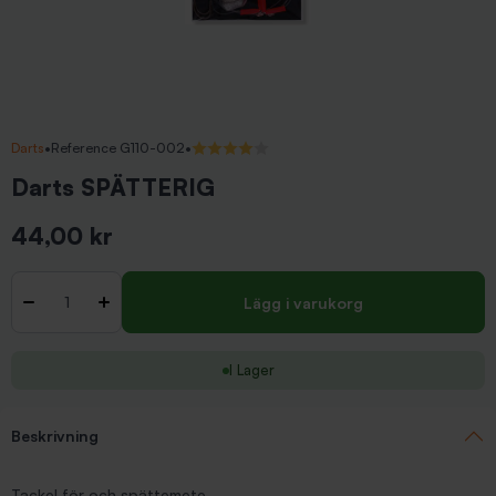
Darts
•
Reference G110-002
•
4/5 (1 recensioner)
Darts SPÄTTERIG
44,00 kr
Inkl. moms
Antal
-
+
Lägg i varukorg
I Lager
Beskrivning
Tackel för och spättemete.