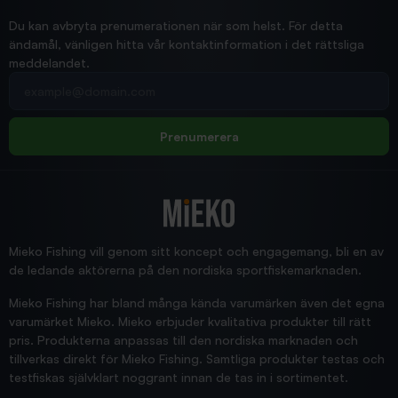
Ann-Louise
Du kan avbryta prenumerationen när som helst. För detta
ändamål, vänligen hitta vår kontaktinformation i det rättsliga
meddelandet.
2026/02/19
Din e-postadress
pimpelspön
Allt bara bra och snabb leverans
Rolf
Prenumerera
2025/12/16
Blänke
Supersnabb leverans!
Jensa
Mieko Fishing vill genom sitt koncept och engagemang, bli en av
de ledande aktörerna på den nordiska sportfiskemarknaden.
Mieko Fishing har bland många kända varumärken även det egna
varumärket Mieko. Mieko erbjuder kvalitativa produkter till rätt
pris. Produkterna anpassas till den nordiska marknaden och
tillverkas direkt för Mieko Fishing. Samtliga produkter testas och
testfiskas självklart noggrant innan de tas in i sortimentet.