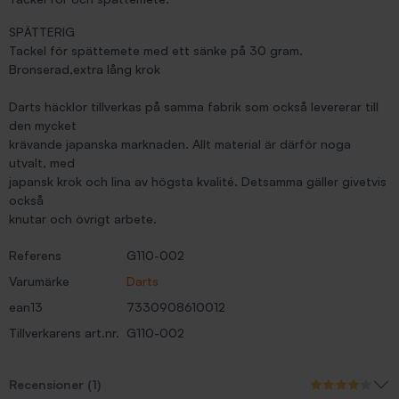
SPÄTTERIG
Tackel för spättemete med ett sänke på 30 gram.
Bronserad,extra lång krok
Darts häcklor tillverkas på samma fabrik som också levererar till
den mycket
krävande japanska marknaden. Allt material är därför noga
utvalt, med
japansk krok och lina av högsta kvalité. Detsamma gäller givetvis
också
knutar och övrigt arbete.
Referens
G110-002
Varumärke
Darts
ean13
7330908610012
Tillverkarens art.nr.
G110-002
Recensioner (1)