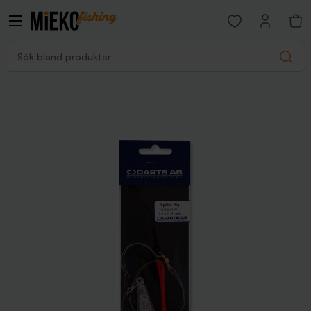
Open favorites p
Sök bland produkter
Search