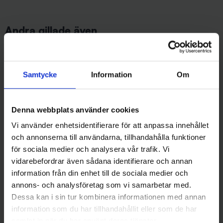
Andra gillade även
Samtycke
Information
Om
Denna webbplats använder cookies
Vi använder enhetsidentifierare för att anpassa innehållet
och annonserna till användarna, tillhandahålla funktioner
för sociala medier och analysera vår trafik. Vi
Mieko Predator
Mieko Predator
vidarebefordrar även sådana identifierare och annan
Mieko Stinger Havsfiske 15 cm
Mieko havsfisketafs
information från din enhet till de sociala medier och
med spikes (2-pack)
Hälleflundra 2-pack
79 kr
65 kr
annons- och analysföretag som vi samarbetar med.
Dessa kan i sin tur kombinera informationen med annan
information som du har tillhandahållit eller som de har
samlat in när du har använt deras tjänster.