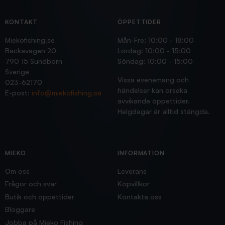
KONTAKT
ÖPPETTIDER
Miekofishing.se
Mån-Fre: 10:00 - 18:00
Backavägen 20
Lördag: 10:00 - 15:00
790 15 Sundborn
Söndag: 10:00 - 15:00
Sverige
Vissa evenemang och
023-62170
händelser kan orsaka
E-post:
info@miekofishing.se
avvikande öppettider.
Helgdagar är alltid stängda.
MIEKO
INFORMATION
Om oss
Leverans
Frågor och svar
Köpvillkor
Butik och öppettider
Kontakta oss
Bloggare
Jobba på Mieko Fishing