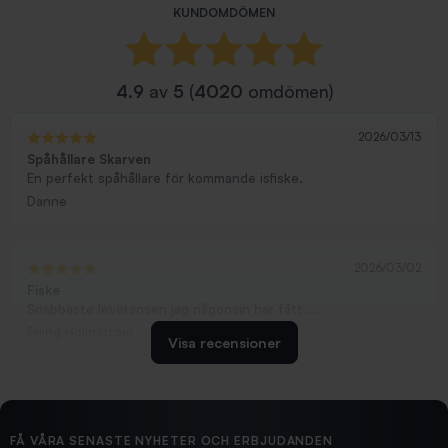
KUNDOMDÖMEN
4.9
av
5
(
4020
omdömen)
2026/03/13
Spåhållare Skarven
En perfekt spåhållare för kommande isfiske.
Danne
2026/03/02
Fiske
Snabbaste leveransen jag någonsin har fått....
Erling Holmström
Visa recensioner
2026/02/19
Ollonskott 6mm
Hittade exakt vad jag behövde. Snabb och bra...
FÅ VÅRA SENASTE NYHETER OCH ERBJUDANDEN