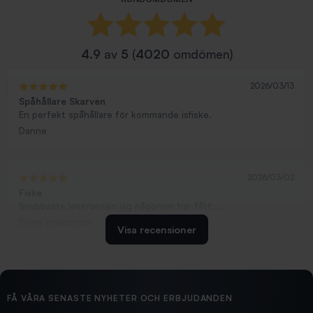
4.9
av
5
(
4020
omdömen)
2026/03/13
Spåhållare Skarven
En perfekt spåhållare för kommande isfiske.
Danne
2026/03/02
Fiske
Snabbaste leveransen jag någonsin har fått....
Erling Holmström
Visa recensioner
2026/02/19
Ollonskott 6mm
Hittade exakt vad jag behövde. Snabb och bra...
FÅ VÅRA SENASTE NYHETER OCH ERBJUDANDEN