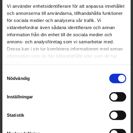
Vi använder enhetsidentifierare för att anpassa innehållet
Andra gillade även
och annonserna till användarna, tillhandahålla funktioner
för sociala medier och analysera vår trafik. Vi
vidarebefordrar även sådana identifierare och annan
information från din enhet till de sociala medier och
annons- och analysföretag som vi samarbetar med.
Dessa kan i sin tur kombinera informationen med annan
information som du har tillhandahållit eller som de har
samlat in när du har använt deras tjänster.
Samtyckesval
Nödvändig
Mieko Predator
Mieko Predator
Mieko Trout 7 gram - Midnight
Mieko Trout 7 gram - Rainbow
Inställningar
Sun
65 kr
65 kr
Statistik