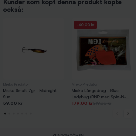
Kunder som köpt denna produkt köpte
också:
-40,00 kr
Mieko Predator
Mieko Predator
Mieko Smolt 7gr - Midnight
Mieko Långedrag - Blue
Sun
Ladybug (RNR med Spin-N-
Pris
Pris
-40,00 kr
Pris
59,00 kr
Glow)
179,00 kr
219,00 kr
KUNDOMDÖMEN