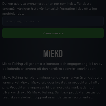
Ann-Louise
Du kan avbryta prenumerationen när som helst. För detta
ändamål, vänligen hitta vår kontaktinformation i det rättsliga
meddelandet.
2026/02/19
Din e-postadress
pimpelspön
Allt bara bra och snabb leverans
Rolf
Prenumerera
2025/12/16
Blänke
Supersnabb leverans!
Jensa
Mieko Fishing vill genom sitt koncept och engagemang, bli en av
de ledande aktörerna på den nordiska sportfiskemarknaden.
Mieko Fishing har bland många kända varumärken även det egna
varumärket Mieko. Mieko erbjuder kvalitativa produkter till rätt
pris. Produkterna anpassas till den nordiska marknaden och
tillverkas direkt för Mieko Fishing. Samtliga produkter testas och
testfiskas självklart noggrant innan de tas in i sortimentet.