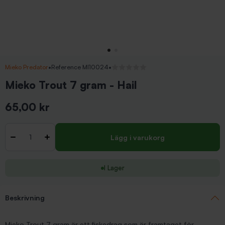
Mieko Predator
•
Reference MI10024
•
Inga recensioner
Mieko Trout 7 gram - Hail
65,00 kr
Inkl. moms
Antal
-
+
Lägg i varukorg
I Lager
Beskrivning
Mieko Trout 7 gram är ett fiskedrag som är framtaget för