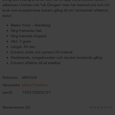
påminner i formen om "Lill-Öringen" men har hamrad yta och UV-
krok som kompletterar betets gång till ett fantastiskt effektivt
bete!
Mieko Trout - Skeddrag
Färg framsida: Hail
Färg baksida: Koppar
Vikt: 7 gram
Längd: 30 mm
Extremt stark och sylvass UV-trekrok
Fladdrande, oregelbunden och mycket lockande gång
Extremt effektiv till all ädelfisk
Referens
MI10024
Varumärke
Mieko Predator
ean13
7393712502737
Recensioner (0)