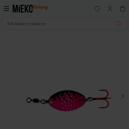
Open favorites p
Sök bland produkter
Search