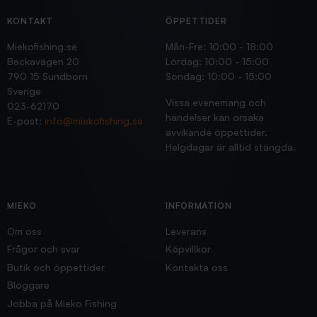
KONTAKT
ÖPPETTIDER
Miekofishing.se
Mån-Fre: 10:00 - 18:00
Backavägen 20
Lördag: 10:00 - 15:00
790 15 Sundborn
Söndag: 10:00 - 15:00
Sverige
Vissa evenemang och
023-62170
händelser kan orsaka
E-post:
info@miekofishing.se
avvikande öppettider.
Helgdagar är alltid stängda.
MIEKO
INFORMATION
Om oss
Leverans
Frågor och svar
Köpvillkor
Butik och öppettider
Kontakta oss
Bloggare
Jobba på Mieko Fishing