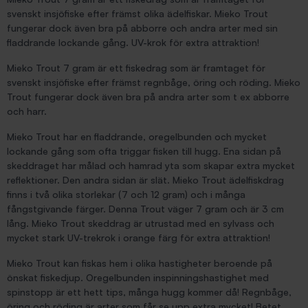
svenskt insjöfiske efter främst olika ädelfiskar. Mieko Trout
fungerar dock även bra på abborre och andra arter med sin
fladdrande lockande gång. UV-krok för extra attraktion!
Mieko Trout 7 gram är ett fiskedrag som är framtaget för
svenskt insjöfiske efter främst regnbåge, öring och röding. Mieko
Trout fungerar dock även bra på andra arter som t ex abborre
och harr.
Mieko Trout har en fladdrande, oregelbunden och mycket
lockande gång som ofta triggar fisken till hugg. Ena sidan på
skeddraget har målad och hamrad yta som skapar extra mycket
reflektioner. Den andra sidan är slät. Mieko Trout ädelfiskdrag
finns i två olika storlekar (7 och 12 gram) och i många
fångstgivande färger. Denna Trout väger 7 gram och är 3 cm
lång. Mieko Trout skeddrag är utrustad med en sylvass och
mycket stark UV-trekrok i orange färg för extra attraktion!
Mieko Trout kan fiskas hem i olika hastigheter beroende på
önskat fiskedjup. Oregelbunden inspinningshastighet med
spinstopp är ett hett tips, många hugg kommer då! Regnbåge,
öring och röding är arter som får se upp extra mycket! Betet