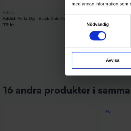
med annan information som du 
Falkfish
Mieko Predator
Samtyckesval
Falkfish Pärla 12g - Black Gold Dots (färg 830)
Mieko Smolt 13
Nödvändig
79 kr
65 kr
Avvisa
16 andra produkter i samma 
Ny