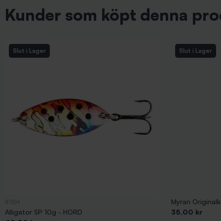
Kunder som köpt denna pro
Slut i Lager
Slut i Lager
Myran Originalk
IFISH
Pris
Alligator SP 10g - HORD
35,00 kr