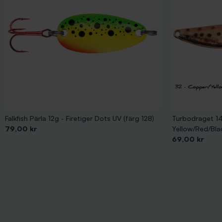
Falkfish Pärla 12g - Firetiger Dots UV (färg 128)
Turbodraget 14
Pris
79,00 kr
Yellow/Red/Bla
Pris
69,00 kr