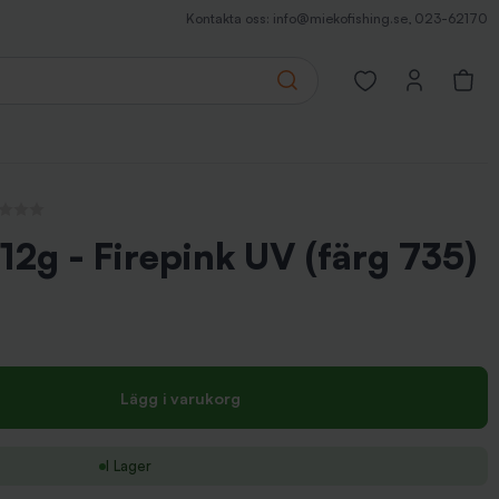
Kontakta oss:
info@miekofishing.se
,
023-62170
Search
Open favorites pa
recensioner
 12g - Firepink UV (färg 735)
Lägg i varukorg
I Lager