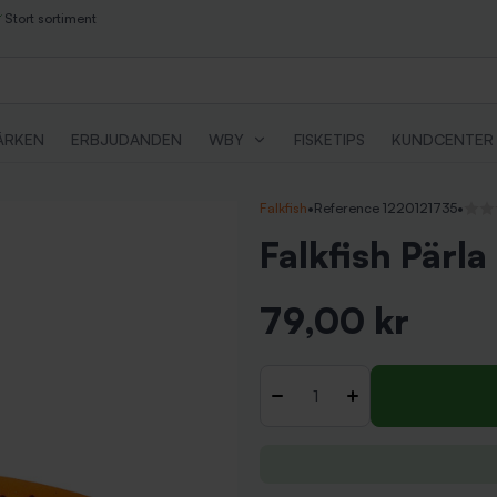
Stort sortiment
ÄRKEN
ERBJUDANDEN
WBY
FISKETIPS
KUNDCENTER
Falkfish
•
Reference 1220121735
•
Inga 
Falkfish Pärla
79,00 kr
Inkl. moms
Antal
-
+