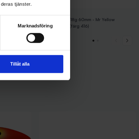
deras tjänster.
Falkfish
Falkfish Spöket 18g 60mm - Mr Yellow
Marknadsföring
Greenhead UV (färg 416)
99 kr
Tillåt alla