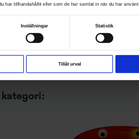
har tillhandahållit eller som de har samlat in när du har använt 
Stoxdal
gr - Red Star
Turbodraget 14 gr - Pärlemor 17
Inställningar
Statistik
69 kr
Tillåt urval
kategori: