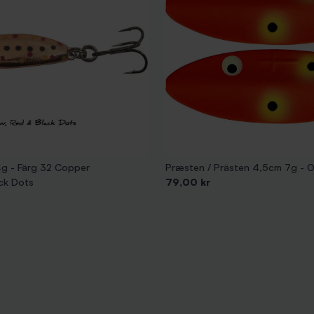
g - Färg 32 Copper
Præsten / Prästen 4,5cm 7g - 
Pris
ck Dots
79,00 kr