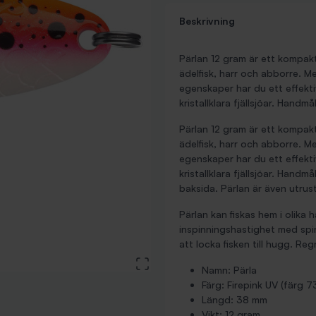
Beskrivning
Pärlan 12 gram är ett kompakt 
ädelfisk, harr och abborre. M
egenskaper har du ett effektiv
kristallklara fjällsjöar. Handm
Pärlan 12 gram är ett kompakt 
ädelfisk, harr och abborre. M
egenskaper har du ett effektiv
kristallklara fjällsjöar. Hand
baksida. Pärlan är även utru
Pärlan kan fiskas hem i olik
inspinningshastighet med spin
att locka fisken till hugg. Re
View large image
Namn: Pärla
Färg: Firepink UV (färg 7
Längd: 38 mm
Vikt: 12 gram