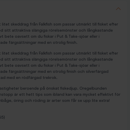
litet skeddrag från Falkfish som passar utmärkt till fisket efter
ed sitt attraktiva slängiga rörelsemönster och långkastande
t bete oavsett om du fiskar i Put & Take-sjöar eller i
ålade färgsättningar med en otrolig finish.
litet skeddrag från Falkfish som passar utmärkt till fisket efter
ed sitt attraktiva slängiga rörelsemönster och långkastande
t bete oavsett om du fiskar i Put & Take-sjöar eller i
målade färgsättningar med en otrolig finish och silverfärgad
stad med en rödfärgad trekrok.
a hastigheter beroende på önskat fiskedjup. Oregelbunden
stopp är ett hett tips som ibland kan vara mycket effektivt för
gnbåge, öring och röding är arter som får se upp lite extra!
35)