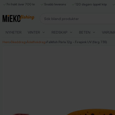
Fri frakt över 700 kr
Snabb leverans
120 dagars öppet köp
Sök bland produkter
NYHETER
VINTER
REDSKAP
BETEN
VARUM
Hem
›
Skeddrag
›
Ädelfiskdrag
›
Falkfish Pärla 12g - Firepink UV (färg 735)