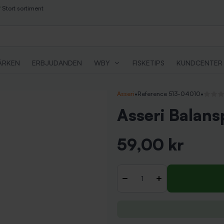
Stort sortiment
ÄRKEN
ERBJUDANDEN
WBY
FISKETIPS
KUNDCENTER
Asseri
•
Reference 513-04010
•
Inga re
Asseri Balansp
59,00 kr
Inkl. moms
Antal
-
+