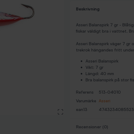
Beskrivning
Asseri Balanspirk 7 gr - Blåti
fiskar väldigt bra i vattnet. Br
Asseri Balanspirk väger 7 gr
trekrok hängandes fritt undert
Asseri Balanspirk
Vikt: 7 gr
Längd: 40 mm
Bra balanspirk på stor fi
Referens
513-04010
Varumärke
Asseri
ean13
4743234085523
View large image
Recensioner (0)