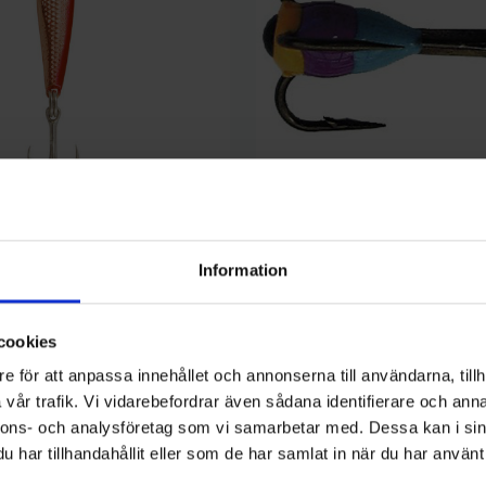
Wiggler
sen Mini-Pirken 7g - C/R
Wiggler Limk
29 kr
Information
cookies
e för att anpassa innehållet och annonserna till användarna, tillh
vår trafik. Vi vidarebefordrar även sådana identifierare och anna
nnons- och analysföretag som vi samarbetar med. Dessa kan i sin
har tillhandahållit eller som de har samlat in när du har använt 