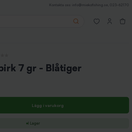
Kontakta oss:
info@miekofishing.se
,
023-62170
Search
Open favorites pa
censioner
irk 7 gr - Blåtiger
Lägg i varukorg
I Lager