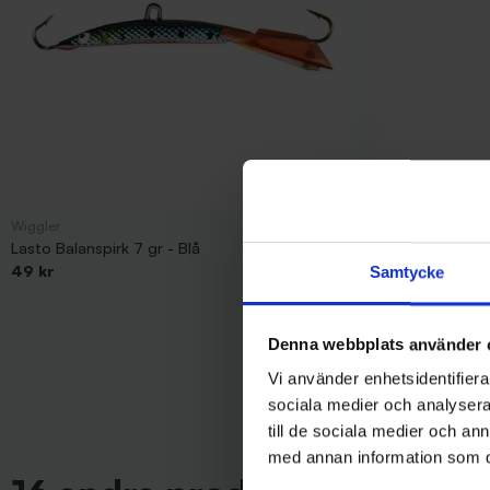
Wiggler
Sølvkroken
Lasto Balanspirk 7 gr - Blå
Sölvkroken Jen
49 kr
69 kr
Samtycke
Denna webbplats använder 
Vi använder enhetsidentifierar
sociala medier och analysera 
till de sociala medier och a
med annan information som du 