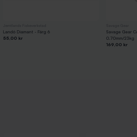
Jemtlands Fiskeverkstad
Savage Gear
Landö Diamant - Färg 6
Savage Gear C
Pris
55,00 kr
0.70mm/23kg
Pris
169,00 kr