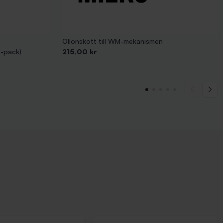
Ollonskott till WM-mekanismen
Pris
2-pack)
215,00 kr