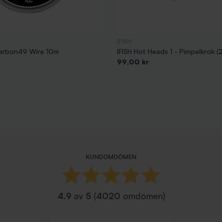
IFISH
arbon49 Wire 10m
IFISH Hot Heads 1 - Pimpelkrok (
Pris
99,00 kr
KUNDOMDÖMEN
4.9
av
5
(
4020
omdömen)