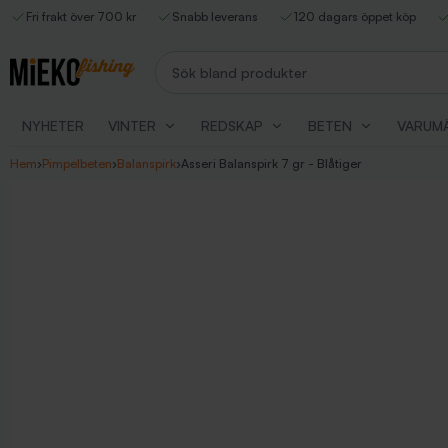
Fri frakt över 700 kr
Snabb leverans
120 dagars öppet köp
Sök bland produkter
NYHETER
VINTER
REDSKAP
BETEN
VARUM
Hem
›
Pimpelbeten
›
Balanspirk
›
Asseri Balanspirk 7 gr - Blåtiger