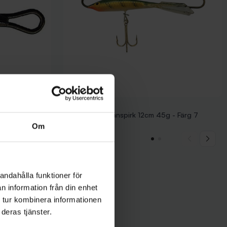
rok Blå/Lila Strl12 2-pack
Nils Master Balanspirk 12cm 45g - Färg 7
239 kr
Om
andahålla funktioner för
n information från din enhet
 tur kombinera informationen
deras tjänster.