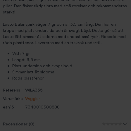
gillar. Den fiskar riktigt bra med små rörelser och rekommenderas
starkt!
Lasto Balanspirk väger 7 gr och är 3,5 cm lång. Den har en
kropp med platt undersida och är svagt böjd. Detta gör så att
Lasto lätt simmar åt sidorna med endast små ryck. Försedd med
röda plastfenor. Levereras med en trekrok undertill.
Vikt: 7 gr
Längd: 3,5 mm
Platt undersida och svagt böjd
Simmar lätt åt sidorna
Röda plastfenor
Referens
WILA355
Varumärke
Wiggler
ean13
7340010380888
Recensioner (0)