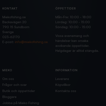
KONTAKT
ÖPPETTIDER
Miekofishing.se
Mån-Fre: 10:00 - 18:00
Backavägen 20
Lördag: 10:00 - 15:00
790 15 Sundborn
Söndag: 10:00 - 15:00
Sverige
Vissa evenemang och
023-62170
händelser kan orsaka
E-post:
info@miekofishing.se
avvikande öppettider.
Helgdagar är alltid stängda.
MIEKO
INFORMATION
Om oss
Leverans
Frågor och svar
Köpvillkor
Butik och öppettider
Kontakta oss
Bloggare
Jobba på Mieko Fishing