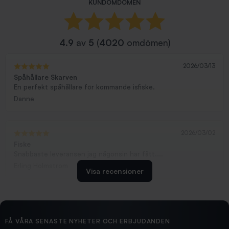
KUNDOMDÖMEN
4.9
av
5
(
4020
omdömen)
2026/03/13
Spåhållare Skarven
En perfekt spåhållare för kommande isfiske.
Danne
2026/03/02
Fiske
Snabbaste leveransen jag någonsin har fått....
Erling Holmström
Visa recensioner
2026/02/19
Ollonskott 6mm
Hittade exakt vad jag behövde. Snabb och bra...
FÅ VÅRA SENASTE NYHETER OCH ERBJUDANDEN