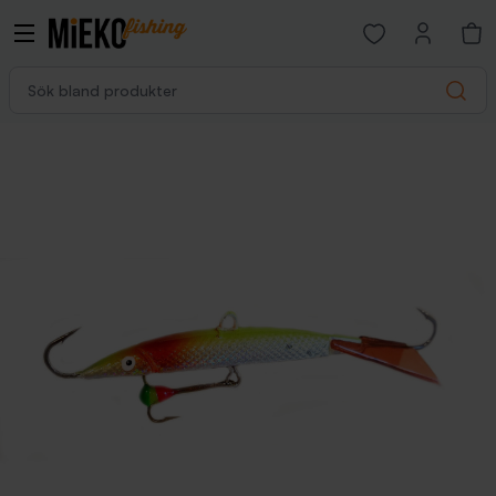
Open favorites p
Sök bland produkter
Search