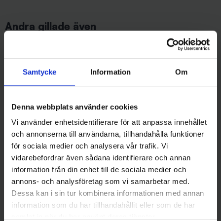
Andra gillade även
Samtycke
Information
Om
Denna webbplats använder cookies
Vi använder enhetsidentifierare för att anpassa innehållet
och annonserna till användarna, tillhandahålla funktioner
för sociala medier och analysera vår trafik. Vi
Wiggler
Sølvkroken
Lasto Balanspirk 7 gr - Blå
Sölvkroken Jensen Mini-Pirken
vidarebefordrar även sådana identifierare och annan
49 kr
7g - C/R
information från din enhet till de sociala medier och
69 kr
annons- och analysföretag som vi samarbetar med.
Dessa kan i sin tur kombinera informationen med annan
information som du har tillhandahållit eller som de har
samlat in när du har använt deras tjänster.