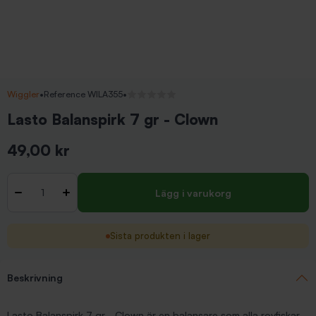
Wiggler
•
Reference WILA355
•
Inga recensioner
Lasto Balanspirk 7 gr - Clown
49,00 kr
Inkl. moms
Antal
-
+
Lägg i varukorg
Sista produkten i lager
Beskrivning
Lasto Balanspirk 7 gr - Clown är en balansare som alla rovfiskar