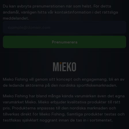
Ann-Louise
Du kan avbryta prenumerationen när som helst. För detta
ändamål, vänligen hitta vår kontaktinformation i det rättsliga
meddelandet.
2026/02/19
Din e-postadress
pimpelspön
Allt bara bra och snabb leverans
Rolf
Prenumerera
2025/12/16
Blänke
Supersnabb leverans!
Jensa
Mieko Fishing vill genom sitt koncept och engagemang, bli en av
de ledande aktörerna på den nordiska sportfiskemarknaden.
Mieko Fishing har bland många kända varumärken även det egna
varumärket Mieko. Mieko erbjuder kvalitativa produkter till rätt
pris. Produkterna anpassas till den nordiska marknaden och
tillverkas direkt för Mieko Fishing. Samtliga produkter testas och
testfiskas självklart noggrant innan de tas in i sortimentet.