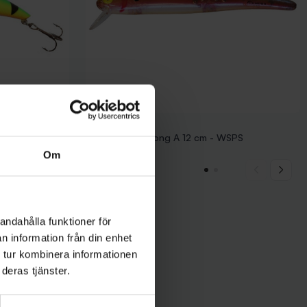
Bomber Lures
ger
Bomber B15A Long A 12 cm - WSPS
159 kr
Om
andahålla funktioner för
n information från din enhet
 tur kombinera informationen
deras tjänster.