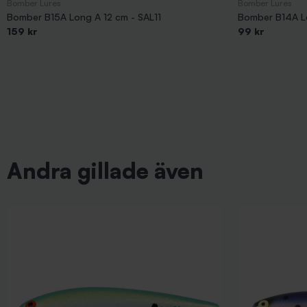
Bomber Lures
Bomber Lures
Bomber B15A Long A 12 cm - SAL11
Bomber B14A Lo
159 kr
99 kr
Andra gillade även