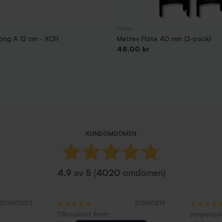
Darts
ong A 12 cm - XCH
Metrev Flöte 40 mm (2-pack)
Pris
45,00 kr
KUNDOMDÖMEN
4.9
av
5
(
4020
omdömen)
2026/03/02
2026/02/19
Ollonskott 6mm
pimpelsp