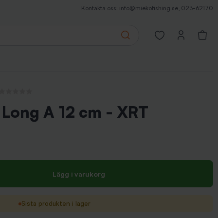
Kontakta oss:
info@miekofishing.se
,
023-62170
Search
Open favorites pa
Inga recensioner
Long A 12 cm - XRT
Lägg i varukorg
Sista produkten i lager