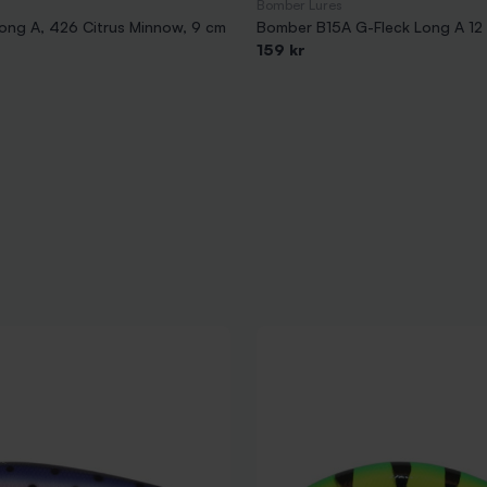
Bomber Lures
ng A, 426 Citrus Minnow, 9 cm
Bomber B15A G-Fleck Long A 12
159 kr