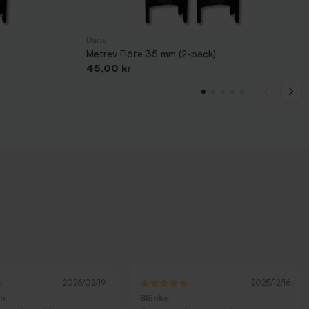
Darts
Metrev Flöte 35 mm (2-pack)
Pris
45,00 kr
2026/02/19
2025/12/16
ön
Blänke