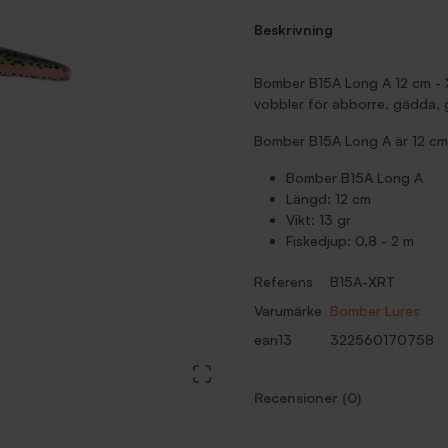
Beskrivning
Bomber B15A Long A 12 cm - XR
vobbler för abborre, gädda, g
Bomber B15A Long A är 12 cm 
Bomber B15A Long A
Längd: 12 cm
Vikt: 13 gr
Fiskedjup: 0,8 - 2 m
Referens
B15A-XRT
Varumärke
Bomber Lures
ean13
322560170758
View large image
Recensioner (0)