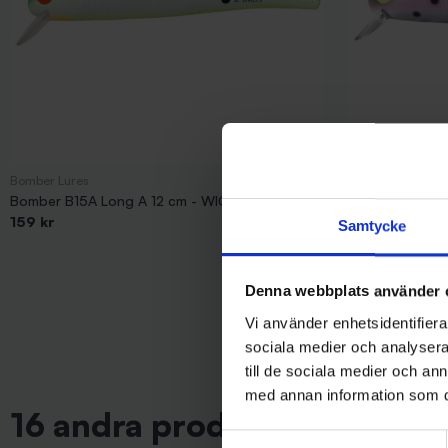
Bomber Lures
Bomber Lures
Bomber B15A Long A 12 cm - WIGG31
Bomber B15A Lo
159 kr
159 kr
Samtycke
Denna webbplats använder 
Vi använder enhetsidentifierar
sociala medier och analysera 
till de sociala medier och a
med annan information som du 
16 andra produkter i samma 
Samtyckesval