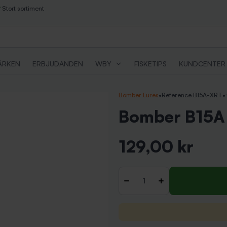
Stort sortiment
ÄRKEN
ERBJUDANDEN
WBY
FISKETIPS
KUNDCENTER
Bomber Lures
•
Reference B15A-XRT
•
Bomber B15A 
129,00 kr
Inkl. moms
Antal
-
+