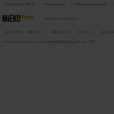
Fri frakt över 700 kr
Snabb leverans
120 dagars öppet köp
Sök bland produkter
NYHETER
VINTER
REDSKAP
BETEN
VARUM
Hem
›
Vobbler
›
Bomber vobbler
›
Bomber B15A Long A 12 cm - XRT