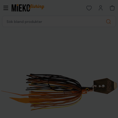
Open favorites p
Sök bland produkter
Search