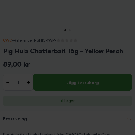
CWC
•
Reference 11-SH15-YWP
•
Inga recensioner
Pig Hula Chatterbait 16g - Yellow Perch
89,00 kr
Inkl. moms
Antal
-
+
Lägg i varukorg
I Lager
Beskrivning
Pig Hula är ett chatterbait från CWC (Catch with Care).