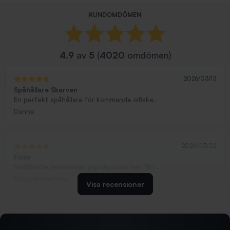
KUNDOMDÖMEN
4.9
av
5
(
4020
omdömen)
2026/03/13
Spåhållare Skarven
En perfekt spåhållare för kommande isfiske.
Danne
2026/03/02
Fiske
Snabbaste leveransen jag någonsin har fått....
Erling Holmström
Visa recensioner
2026/02/19
Ollonskott 6mm