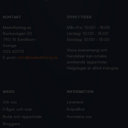
KONTAKT
ÖPPETTIDER
Miekofishing.se
Mån-Fre: 10:00 - 18:00
Backavägen 20
Lördag: 10:00 - 15:00
790 15 Sundborn
Söndag: 10:00 - 15:00
Sverige
Vissa evenemang och
023-62170
händelser kan orsaka
E-post:
info@miekofishing.se
avvikande öppettider.
Helgdagar är alltid stängda.
MIEKO
INFORMATION
Om oss
Leverans
Frågor och svar
Köpvillkor
Butik och öppettider
Kontakta oss
Bloggare