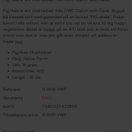
Pig Hula är ett chatterbait från CWC (Catch with Care). Byggd
på klassisk sätt med gummikjol på en lackad "PIG-skalle". Fiskar
kanon i alla vatten, men är extra bra när du vill lura till dig hugg i
vegetation. Betet är byggt på en 4/0 krok och är redo att fiskas
precis som den är, men det går även utmärkt att addera en
trailer jigg.
Pig Hula Chatterbait
Färg: Yellow Perch
Vikt: 16 gram
Krokstorlek: 4/0
Längd: ~10 cm
Referens
11-SH15-YWP
Varumärke
CWC
ean13
7340029432899
Tillverkarens art.nr.
11-SH15-YWP
Recensioner (0)