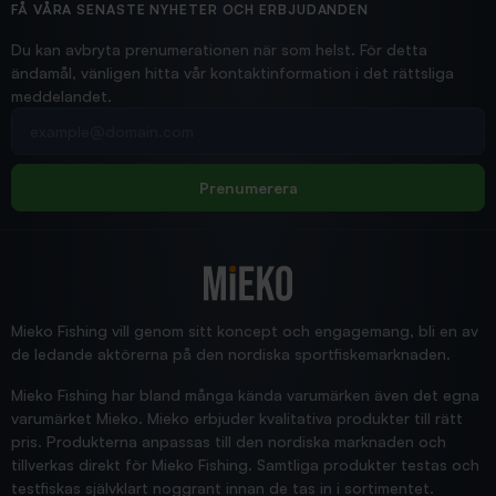
Hittade exakt vad jag behövde. Snabb och bra...
FÅ VÅRA SENASTE NYHETER OCH ERBJUDANDEN
Ann-Louise
Du kan avbryta prenumerationen när som helst. För detta
ändamål, vänligen hitta vår kontaktinformation i det rättsliga
meddelandet.
2026/02/19
Din e-postadress
pimpelspön
Allt bara bra och snabb leverans
Rolf
Prenumerera
2025/12/16
Blänke
Supersnabb leverans!
Jensa
Mieko Fishing vill genom sitt koncept och engagemang, bli en av
de ledande aktörerna på den nordiska sportfiskemarknaden.
Mieko Fishing har bland många kända varumärken även det egna
varumärket Mieko. Mieko erbjuder kvalitativa produkter till rätt
pris. Produkterna anpassas till den nordiska marknaden och
tillverkas direkt för Mieko Fishing. Samtliga produkter testas och
testfiskas självklart noggrant innan de tas in i sortimentet.