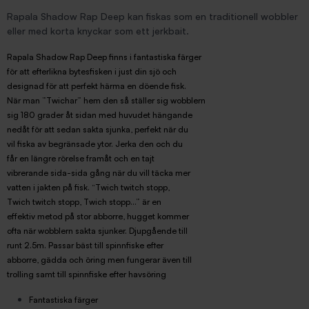
Rapala Shadow Rap Deep kan fiskas som en traditionell wobbler
eller med korta knyckar som ett jerkbait.
Rapala Shadow Rap Deep finns i fantastiska färger
för att efterlikna bytesfisken i just din sjö och
designad för att perfekt härma en döende fisk.
När man ”Twichar” hem den så ställer sig wobblern
sig 180 grader åt sidan med huvudet hängande
nedåt för att sedan sakta sjunka, perfekt när du
vil fiska av begränsade ytor. Jerka den och du
får en längre rörelse framåt och en tajt
vibrerande sida-sida gång när du vill täcka mer
vatten i jakten på fisk. “Twich twitch stopp,
Twich twitch stopp, Twich stopp...” är en
effektiv metod på stor abborre, hugget kommer
ofta när wobblern sakta sjunker. Djupgående till
runt 2.5m. Passar bäst till spinnfiske efter
abborre, gädda och öring men fungerar även till
trolling samt till spinnfiske efter havsöring
Fantastiska färger