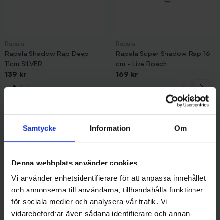
Rapala
Rapala
Rapala Shadow Rap Deep
Rapala Super Shadow Rap 16
11cm SILVER
cm - Live Roach
139 kr
169 kr
Samtycke
Information
Om
Andra gillade även
Denna webbplats använder cookies
Vi använder enhetsidentifierare för att anpassa innehållet
och annonserna till användarna, tillhandahålla funktioner
för sociala medier och analysera vår trafik. Vi
vidarebefordrar även sådana identifierare och annan