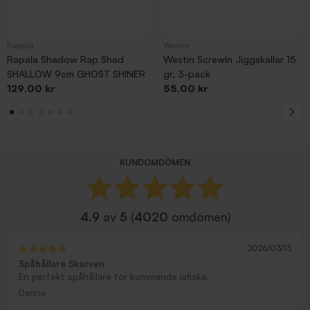
Rapala
Westin
Rapala Shadow Rap Shad
Westin ScrewIn Jiggskallar 15
SHALLOW 9cm GHOST SHINER
gr, 3-pack
Pris
Pris
129,00 kr
55,00 kr
KUNDOMDÖMEN
4.9
av
5
(
4020
omdömen)
2026/03/13
Spåhållare Skarven
En perfekt spåhållare för kommande isfiske.
Danne