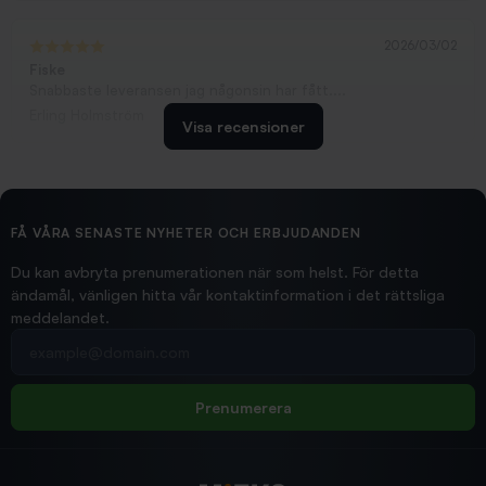
2026/03/02
Fiske
Snabbaste leveransen jag någonsin har fått....
Erling Holmström
Visa recensioner
2026/02/19
Ollonskott 6mm
Hittade exakt vad jag behövde. Snabb och bra...
FÅ VÅRA SENASTE NYHETER OCH ERBJUDANDEN
Ann-Louise
Du kan avbryta prenumerationen när som helst. För detta
ändamål, vänligen hitta vår kontaktinformation i det rättsliga
meddelandet.
2026/02/19
Din e-postadress
pimpelspön
Allt bara bra och snabb leverans
Rolf
Prenumerera
2025/12/16