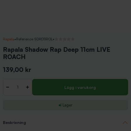
Rapala
•
Reference SDRD11ROL
•
Inga recensioner
Rapala Shadow Rap Deep 11cm LIVE
ROACH
139,00 kr
Inkl. moms
Antal
-
+
Lägg i varukorg
I Lager
Beskrivning