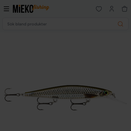
Open favorites p
Sök bland produkter
Search