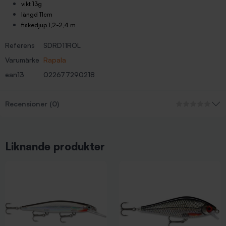
vikt 13g
längd 11cm
fiskedjup 1,2-2,4 m
Referens
SDRD11ROL
Varumärke
Rapala
ean13
022677290218
Recensioner (0)
Liknande produkter