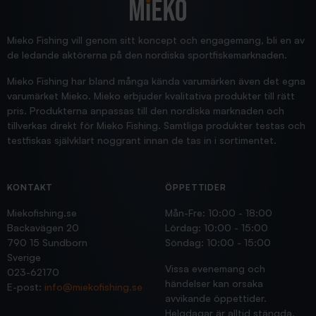
Blänke
Supersnabb leverans!
Jensa
Mieko Fishing vill genom sitt koncept och engagemang, bli en av
de ledande aktörerna på den nordiska sportfiskemarknaden.
Mieko Fishing har bland många kända varumärken även det egna
varumärket Mieko. Mieko erbjuder kvalitativa produkter till rätt
pris. Produkterna anpassas till den nordiska marknaden och
tillverkas direkt för Mieko Fishing. Samtliga produkter testas och
testfiskas självklart noggrant innan de tas in i sortimentet.
KONTAKT
ÖPPETTIDER
Miekofishing.se
Mån-Fre: 10:00 - 18:00
Backavägen 20
Lördag: 10:00 - 15:00
790 15 Sundborn
Söndag: 10:00 - 15:00
Sverige
Vissa evenemang och
023-62170
händelser kan orsaka
E-post:
info@miekofishing.se
avvikande öppettider.
Helgdagar är alltid stängda.