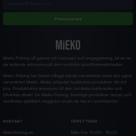
pimpelspön
Allt bara bra och snabb leverans
Rolf
Prenumerera
2025/12/16
Blänke
Supersnabb leverans!
Jensa
Mieko Fishing vill genom sitt koncept och engagemang, bli en av
de ledande aktörerna på den nordiska sportfiskemarknaden.
Mieko Fishing har bland många kända varumärken även det egna
varumärket Mieko. Mieko erbjuder kvalitativa produkter till rätt
pris. Produkterna anpassas till den nordiska marknaden och
tillverkas direkt för Mieko Fishing. Samtliga produkter testas och
testfiskas självklart noggrant innan de tas in i sortimentet.
KONTAKT
ÖPPETTIDER
Miekofishing.se
Mån-Fre: 10:00 - 18:00