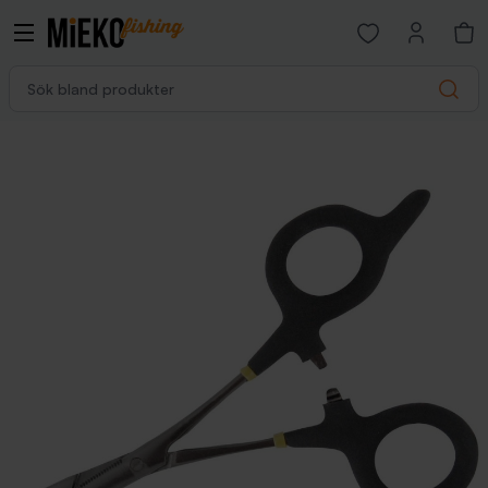
Open favorites p
Sök bland produkter
Search