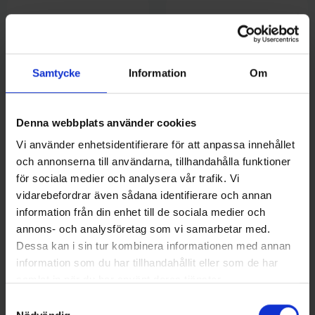
Samtycke
Information
Om
Denna webbplats använder cookies
Vi använder enhetsidentifierare för att anpassa innehållet
SPRO
och annonserna till användarna, tillhandahålla funktioner
Ollonskott till WM-mekanismen
Spro Peang Fisketång 20 cm
för sociala medier och analysera vår trafik. Vi
215 kr
209 kr
vidarebefordrar även sådana identifierare och annan
information från din enhet till de sociala medier och
annons- och analysföretag som vi samarbetar med.
Dessa kan i sin tur kombinera informationen med annan
information som du har tillhandahållit eller som de har
samlat in när du har använt deras tjänster.
16 andra produkter i samma kategori:
Samtyckesval