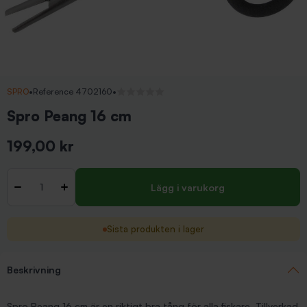
SPRO
•
Reference 4702160
•
Inga recensioner
Spro Peang 16 cm
199,00 kr
Inkl. moms
Antal
-
+
Lägg i varukorg
Sista produkten i lager
Beskrivning
Spro Peang 16 cm är en riktigt bra tång för alla fiskare. Tillverkad