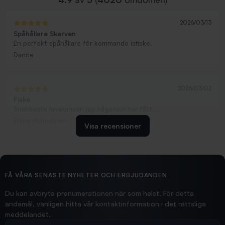
2026/03/13
Spåhållare Skarven
En perfekt spåhållare för kommande isfiske.
Danne
2026/03/02
Fiske
Snabbaste leveransen jag någonsin har fått....
Erling Holmström
Visa recensioner
2026/02/19
Ollonskott 6mm
Hittade exakt vad jag behövde. Snabb och bra...
FÅ VÅRA SENASTE NYHETER OCH ERBJUDANDEN
Ann-Louise
Du kan avbryta prenumerationen när som helst. För detta
ändamål, vänligen hitta vår kontaktinformation i det rättsliga
meddelandet.
2026/02/19
Din e-postadress