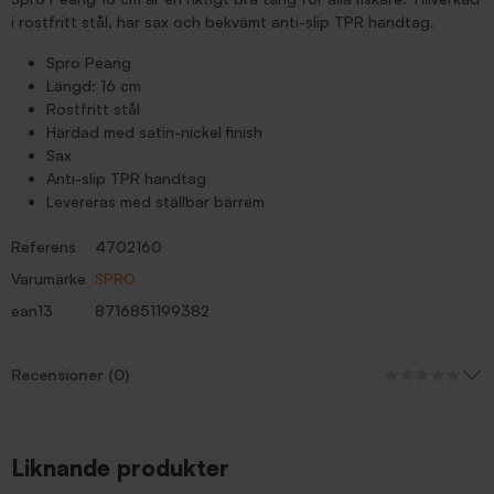
i rostfritt stål, har sax och bekvämt anti-slip TPR handtag.
Spro Peang
Längd: 16 cm
Rostfritt stål
Härdad med satin-nickel finish
Sax
Anti-slip TPR handtag
Levereras med ställbar bärrem
Referens
4702160
Varumärke
SPRO
ean13
8716851199382
Recensioner (0)
Liknande produkter