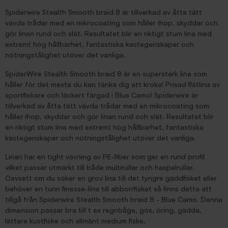
Spiderwire Stealth Smooth braid 8 är tillverkad av åtta tätt
vävda trådar med en mikrocoating som håller ihop, skyddar och
gör linan rund och slät. Resultatet blir en riktigt stum lina med
extremt hög hållbarhet, fantastiska kastegenskaper och
nötningstålighet utöver det vanliga.
SpiderWire Stealth Smooth braid 8 är en superstark lina som
håller för det mesta du kan tänka dig att kroka! Prisad flätlina av
sportfiskare och läckert färgad i Blue Camo! Spiderwire är
tillverkad av åtta tätt vävda trådar med en mikrocoating som
håller ihop, skyddar och gör linan rund och slät. Resultatet blir
en riktigt stum lina med extremt hög hållbarhet, fantastiska
kastegenskaper och nötningstålighet utöver det vanliga.
Linan har en tight vävning av PE-fiber som ger en rund profil
vilket passar utmärkt till både multirullar och haspelrullar.
Oavsett om du söker en grov lina till det tyngre gäddfisket eller
behöver en tunn finesse-lina till abborrfisket så finns detta att
tillgå från Spiderwire Stealth Smooth braid 8 - Blue Camo. Denna
dimension passar bra till t ex regnbåge, gös, öring, gädda,
lättare kustfiske och allmänt medium fiske.