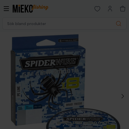
Open favorites p
Sök bland produkter
Search