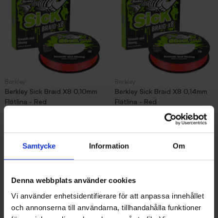
Berkley
Berkley
Berkley Sick Braid X8 0,10mm
Berkley Sick Braid X8 0,14mm
Flätlina - Red
Flätlina - Red
279 kr
279 kr
Samtycke
Information
Om
Andra gillade även
Denna webbplats använder cookies
Vi använder enhetsidentifierare för att anpassa innehållet
12%
och annonserna till användarna, tillhandahålla funktioner