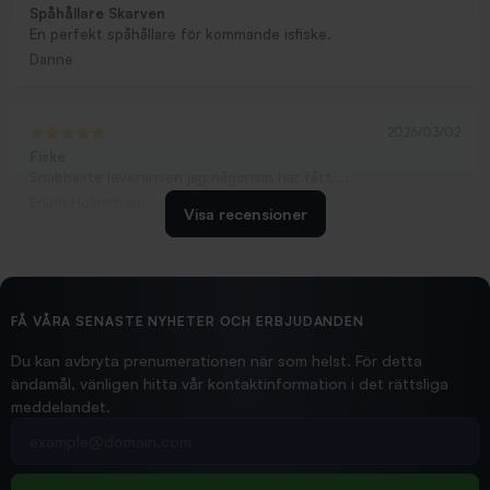
Spåhållare Skarven
En perfekt spåhållare för kommande isfiske.
Danne
2026/03/02
Fiske
Snabbaste leveransen jag någonsin har fått....
Erling Holmström
Visa recensioner
2026/02/19
Ollonskott 6mm
Hittade exakt vad jag behövde. Snabb och bra...
FÅ VÅRA SENASTE NYHETER OCH ERBJUDANDEN
Ann-Louise
Du kan avbryta prenumerationen när som helst. För detta
ändamål, vänligen hitta vår kontaktinformation i det rättsliga
meddelandet.
2026/02/19
Din e-postadress
pimpelspön
Allt bara bra och snabb leverans
Rolf