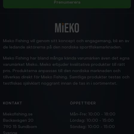
Prenumerera
2025/12/16
Blänke
Supersnabb leverans!
Jensa
Mieko Fishing vill genom sitt koncept och engagemang, bli en av
de ledande aktörerna på den nordiska sportfiskemarknaden.
Mieko Fishing har bland många kända varumärken även det egna
varumärket Mieko. Mieko erbjuder kvalitativa produkter till rätt
pris. Produkterna anpassas till den nordiska marknaden och
tillverkas direkt för Mieko Fishing. Samtliga produkter testas och
testfiskas självklart noggrant innan de tas in i sortimentet.
KONTAKT
ÖPPETTIDER
Miekofishing.se
Mån-Fre: 10:00 - 18:00
Backavägen 20
Lördag: 10:00 - 15:00
790 15 Sundborn
Söndag: 10:00 - 15:00
Sverige