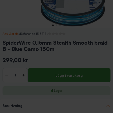
Abu Garcia
•
Reference 1515718
•
Inga recensioner
SpiderWire 0,15mm Stealth Smooth braid
8 - Blue Camo 150m
299,00 kr
Inkl. moms
Antal
-
+
Lägg i varukorg
I Lager
Beskrivning