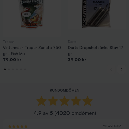
Traper
Darts
Vintermäsk Traper Zaneta 750
Darts Dropshotsänke Stav 17
gr - Fish Mix
gr
Pris
Pris
79,00 kr
39,00 kr
KUNDOMDÖMEN
4.9
av
5
(
4020
omdömen)
2026/03/13