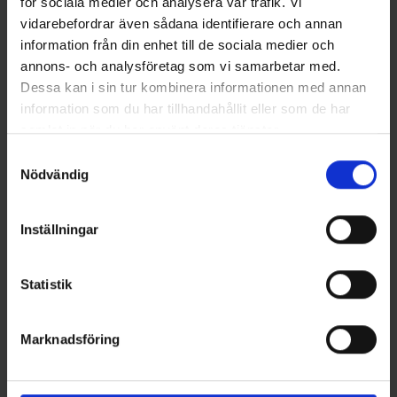
för sociala medier och analysera vår trafik. Vi
vidarebefordrar även sådana identifierare och annan
information från din enhet till de sociala medier och
annons- och analysföretag som vi samarbetar med.
Dessa kan i sin tur kombinera informationen med annan
information som du har tillhandahållit eller som de har
samlat in när du har använt deras tjänster.
Kamasan
Sufix
Samtyckesval
Kamasan K60 - Worm Hook,
Sufix 832 Flätlina 0.24mm
Nödvändig
strl. 2/0
17.7kg
-12%
39 kr
219 kr
249 kr
Inställningar
Statistik
16 andra produkter i samma kategori:
Marknadsföring
Slut i Lager