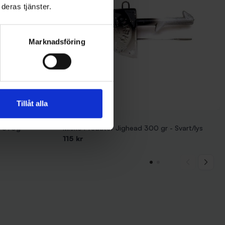
deras tjänster.
Marknadsföring
Tillåt alla
Mieko Predator
R 390g -
Mieko Predator Jighead 300 gr - Svart/lys
115 kr