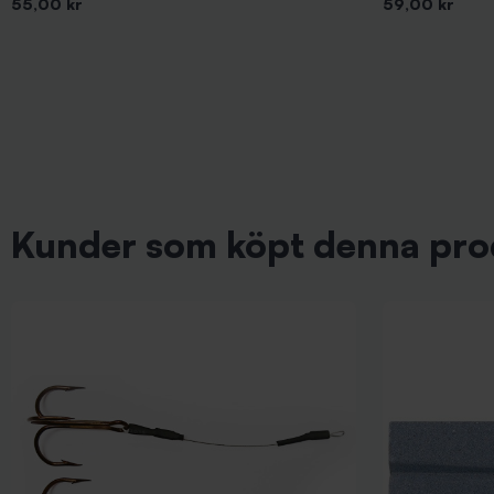
Pris
Pris
55,00 kr
59,00 kr
Kunder som köpt denna pro