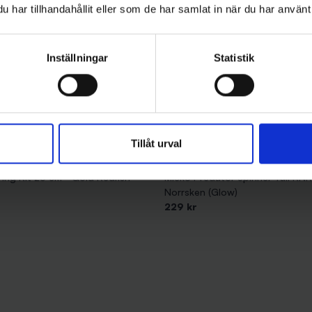
har tillhandahållit eller som de har samlat in när du har använt 
Inställningar
Statistik
Tillåt urval
Mieko Predator
ing Kit 25 cm - Gold Redfish
Mieko Predator Spinner Tail RN
Norrsken (Glow)
229 kr