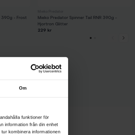
Mieko Predator
R 390g - Frost
Mieko Predator Spinner Tail RNR 390g -
Hjortron Glitter
229 kr
Om
andahålla funktioner för
n information från din enhet
 tur kombinera informationen