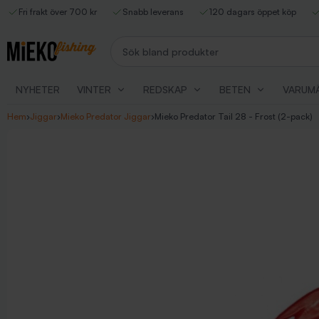
Fri frakt över 700 kr
Snabb leverans
120 dagars öppet köp
Sök bland produkter
NYHETER
VINTER
REDSKAP
BETEN
VARUM
Hem
›
Jiggar
›
Mieko Predator Jiggar
›
Mieko Predator Tail 28 - Frost (2-pack)