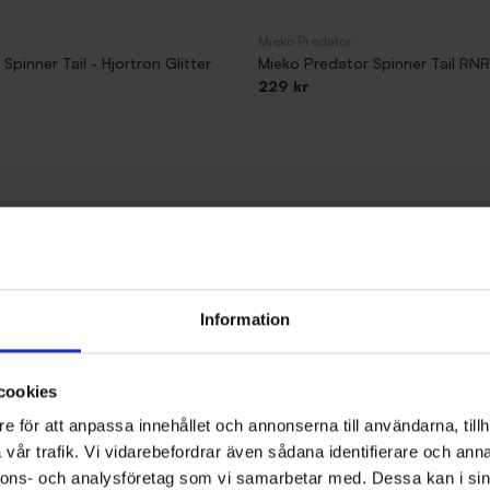
Mieko Predator
Spinner Tail - Hjortron Glitter
Mieko Predator Spinner Tail RN
229 kr
Information
cookies
e för att anpassa innehållet och annonserna till användarna, tillh
vår trafik. Vi vidarebefordrar även sådana identifierare och anna
nnons- och analysföretag som vi samarbetar med. Dessa kan i sin