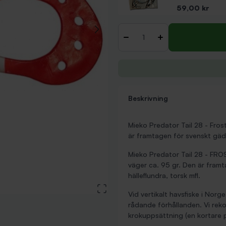
Pris
59,00 kr
Antal
-
+
Beskrivning
Mieko Predator Tail 28 - Fros
är framtagen för svenskt gäddf
Mieko Predator Tail 28 - FROS
väger ca. 95 gr. Den är framt
hälleflundra, torsk mfl.
View large image
Vid vertikalt havsfiske i Norg
rådande förhållanden. Vi rek
krokuppsättning (en kortare på