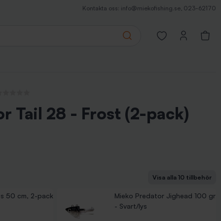
Kontakta oss:
info@miekofishing.se
,
023-62170
Search
Open favorites pa
nga recensioner
r Tail 28 - Frost (2-pack)
Visa alla 10 tillbehör
Jighead 175 gr - Blå/lys
Jighead 300 gr - Blå/lys
Stingerkrokar - 2/0
avsfiske 13 cm
avsfiske 13 cm 6/0
avsfiske 35 cm, 2-pack
tafs Hälleflundra 2-pack
avsfiske 15 cm med spikes (2-pack)
s 50 cm, 2-pack
Mieko Predator Jighead 100 gr
- Svart/lys