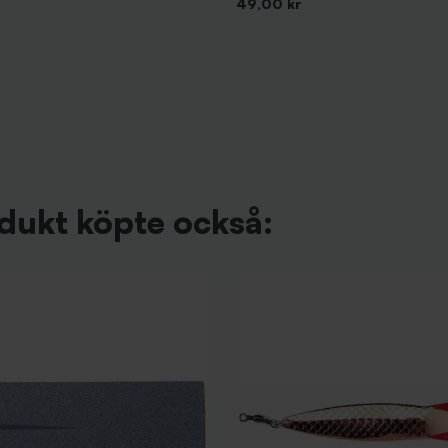
Pris
49,00 kr
dukt köpte också: