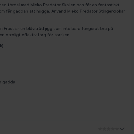
med fördel med Mieko Predator Skallen och får en fantastiskt
som får gäddan att hugga. Använd Mieko Predator Stingerkrokar
en Frost är en blåvitröd jigg som inte bara fungerat bra på
n otroligt effektiv färg för torsken.
k).
ch gädda