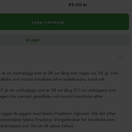
Pris
59,00 kr
Lägg i varukorg
I Lager
t är en curltailjigg som är 28 cm lång och väger ca. 95 gr. Den
iske och norskt havsfiske efter hälleflundra, torsk mfl.
T är en curltailjigg som är 28 cm lång
(37 cm utdragen)
och
agen för svenskt gäddfiske och norskt havsfiske efter
e riggar du jiggen med Mieko Predator Jighead. Välj vikt efter
ommenderar Mieko Predator Stingerkrokar för havsfiske som
 kroppen och 35 cm till själva tailen).