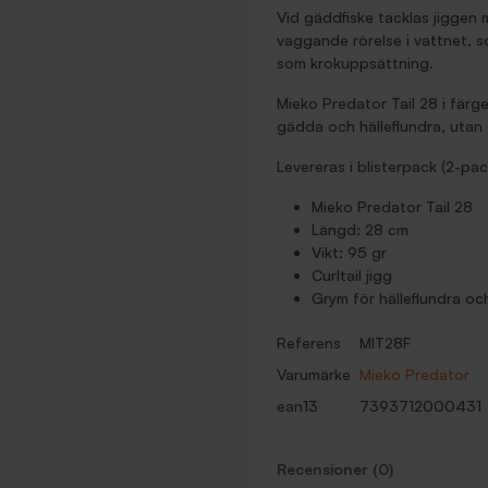
Vid gäddfiske tacklas jiggen 
vaggande rörelse i vattnet, 
som krokuppsättning.
Mieko Predator Tail 28 i färg
gädda och hälleflundra, utan e
Levereras i blisterpack (2-pac
Mieko Predator Tail 28
Längd: 28 cm
Vikt: 95 gr
Curltail jigg
Grym för hälleflundra o
Referens
MIT28F
Varumärke
Mieko Predator
ean13
7393712000431
Recensioner (0)