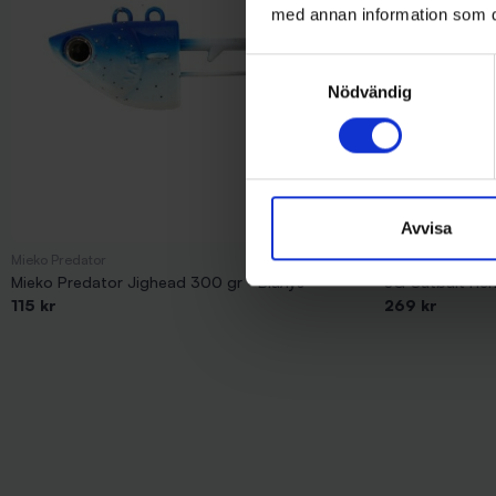
med annan information som du 
Samtyckesval
Nödvändig
Avvisa
Mieko Predator
Savage Gear
Mieko Predator Jighead 300 gr - Blå/lys
SG Cutbait Herr
115 kr
269 kr