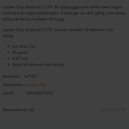
Lunker City Grubster 2,75" är uppbyggd med räfflor hela vägen
och med en rejäl paddelstjärt. Detta ger en unik gång som verkar
locka de flesta rovfiskar till hugg.
Lunker City Grubster 2,75" passar utmärkt till abborre och
öring.
Ice Shad 132
10-pack
6,87 cm
Grym till abborre och öring!
Referens
87132
Varumärke
Lunker City
ean13
725442871321
Recensioner (0)