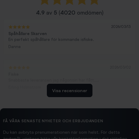
4.9
av
5
(
4020
omdömen)
2026/03/13
Spåhållare Skarven
En perfekt spåhållare för kommande isfiske.
Danne
2026/03/02
Fiske
Snabbaste leveransen jag någonsin har fått....
Erling Holmström
Visa recensioner
2026/02/19
Ollonskott 6mm
Hittade exakt vad jag behövde. Snabb och bra...
FÅ VÅRA SENASTE NYHETER OCH ERBJUDANDEN
Ann-Louise
Du kan avbryta prenumerationen när som helst. För detta
ändamål, vänligen hitta vår kontaktinformation i det rättsliga