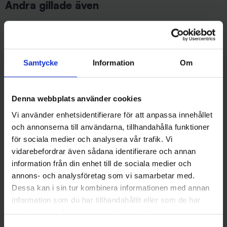
Andra gillade även
Samtycke
Information
Om
Denna webbplats använder cookies
Vi använder enhetsidentifierare för att anpassa innehållet
och annonserna till användarna, tillhandahålla funktioner
Darts
Mieko Predator
för sociala medier och analysera vår trafik. Vi
Darts Gummipärlor 12 mm
Mieko Predator Spinner Tail
39 kr
RNR 390g - Norrsken (Glow)
vidarebefordrar även sådana identifierare och annan
229 kr
information från din enhet till de sociala medier och
annons- och analysföretag som vi samarbetar med.
Dessa kan i sin tur kombinera informationen med annan
information som du har tillhandahållit eller som de har
samlat in när du har använt deras tjänster.