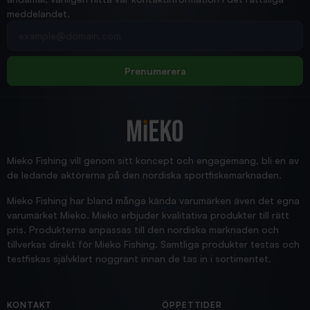
meddelandet.
2026/02/19
Din e-postadress
pimpelspön
Allt bara bra och snabb leverans
Rolf
Prenumerera
2025/12/16
Blänke
Supersnabb leverans!
Jensa
Mieko Fishing vill genom sitt koncept och engagemang, bli en av
de ledande aktörerna på den nordiska sportfiskemarknaden.
Mieko Fishing har bland många kända varumärken även det egna
varumärket Mieko. Mieko erbjuder kvalitativa produkter till rätt
pris. Produkterna anpassas till den nordiska marknaden och
tillverkas direkt för Mieko Fishing. Samtliga produkter testas och
testfiskas självklart noggrant innan de tas in i sortimentet.
KONTAKT
ÖPPETTIDER