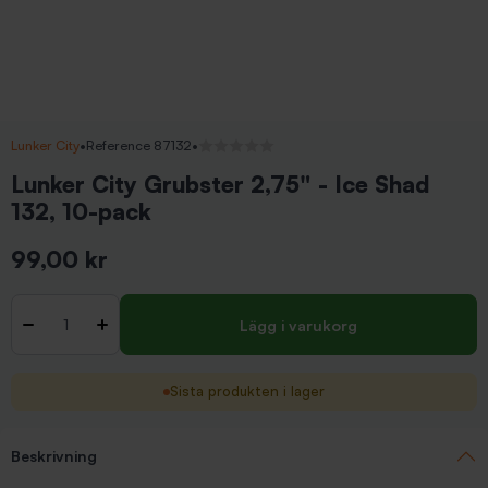
Lunker City
•
Reference 87132
•
Inga recensioner
Lunker City Grubster 2,75" - Ice Shad
132, 10-pack
99,00 kr
Inkl. moms
Antal
-
+
Lägg i varukorg
Sista produkten i lager
Beskrivning