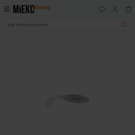
Open favorites p
Sök bland produkter
Search