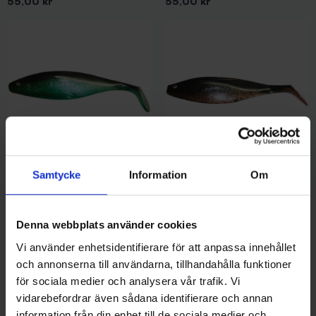
Pris
Pris
55,00 kr
55,00 kr
Samtycke
Information
Om
Mieko Predator
Mieko Predator
Mieko Predator Shad 25 -
Mieko Predator Shad 25 -
Tvåtaktsolja
Bjärven
Pris
Pris
55,00 kr
55,00 kr
Denna webbplats använder cookies
Vi använder enhetsidentifierare för att anpassa innehållet
och annonserna till användarna, tillhandahålla funktioner
för sociala medier och analysera vår trafik. Vi
vidarebefordrar även sådana identifierare och annan
information från din enhet till de sociala medier och