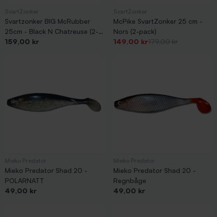
SvartZonker
SvartZonker
Svartzonker BIG McRubber
McPike SvartZonker 25 cm -
25cm - Black N Chatreuse (2-
Nors (2-pack)
Pris
Pris
-30,00 kr
Pris
pack)
159,00 kr
149,00 kr
179,00 kr
Mieko Predator
Mieko Predator
Mieko Predator Shad 20 -
Mieko Predator Shad 20 -
POLARNATT
Regnbåge
Pris
Pris
49,00 kr
49,00 kr