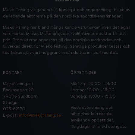
Supersnabb leverans!
Jensa
Mieko Fishing vill genom sitt koncept och engagemang, bli en av
de ledande aktörerna på den nordiska sportfiskemarknaden.
Mieko Fishing har bland många kända varumärken även det egna
varumärket Mieko. Mieko erbjuder kvalitativa produkter till rätt
pris. Produkterna anpassas till den nordiska marknaden och
tillverkas direkt för Mieko Fishing. Samtliga produkter testas och
testfiskas självklart noggrant innan de tas in i sortimentet.
KONTAKT
ÖPPETTIDER
Miekofishing.se
Mån-Fre: 10:00 - 18:00
Backavägen 20
Lördag: 10:00 - 15:00
790 15 Sundborn
Söndag: 10:00 - 15:00
Sverige
Vissa evenemang och
023-62170
händelser kan orsaka
E-post:
info@miekofishing.se
avvikande öppettider.
Helgdagar är alltid stängda.