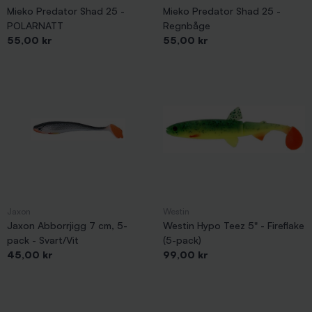
Mieko Predator Shad 25 -
Mieko Predator Shad 25 -
POLARNATT
Regnbåge
Pris
Pris
55,00 kr
55,00 kr
Jaxon
Westin
Jaxon Abborrjigg 7 cm, 5-
Westin Hypo Teez 5" - Fireflake
pack - Svart/Vit
(5-pack)
Pris
Pris
45,00 kr
99,00 kr