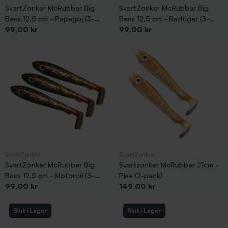
SvartZonker McRubber Big
SvartZonker McRubber Big
Bass 12,5 cm - Papegoj (3-
Bass 12,5 cm - Redtiger (3-
Pris
Pris
pack)
99,00 kr
pack)
99,00 kr
SvartZonker
SvartZonker
SvartZonker McRubber Big
Svartzonker McRubber 21cm -
Bass 12,5 cm - Motoroil (3-
Pike (2-pack)
Pris
Pris
pack)
99,00 kr
149,00 kr
Slut i Lager
Slut i Lager