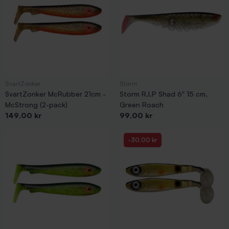
SvartZonker
Storm
SvartZonker McRubber 21cm -
Storm R.I.P Shad 6" 15 cm,
McStrong (2-pack)
Green Roach
Pris
Pris
149,00 kr
99,00 kr
-30,00 kr