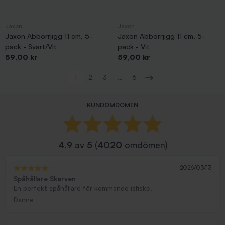
Jaxon
Jaxon
Jaxon Abborrjigg 11 cm, 5-
Jaxon Abborrjigg 11 cm, 5-
pack - Svart/Vit
pack - Vit
Pris
Pris
59,00 kr
59,00 kr
Visar 1-48 av 278 objekt
1
2
3
…
6
Nästa
KUNDOMDÖMEN
4.9
av
5
(
4020
omdömen)
2026/03/13
Spåhållare Skarven
En perfekt spåhållare för kommande isfiske.
Danne