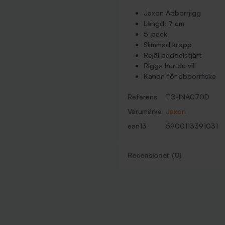
Jaxon Abborrjigg
Längd: 7 cm
5-pack
Slimmad kropp
Rejäl paddelstjärt
Rigga hur du vill
Kanon för abborrfiske
Referens
TG-INA070D
Varumärke
Jaxon
ean13
5900113391031
Recensioner (0)