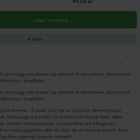
Pris
99,00 kr
Lägg i varukorg
I Lager
it är en jigg som lämpar sig utmärkt till abborrfiske. Abborrarna
. Måste ha i draglådan!
it är en jigg som lämpar sig utmärkt till abborrfiske. Abborrarna
. Måste ha i draglådan!
g och kommer i 5-pack. Den har en rund och slimmad kropp
d). Denna jigg är perfekt för snabbt och hetsigt fiske, vilket
på. Utmärkt rörelsemönster och kan fiskas på många sätt.
 en vanlig jiggskalle, eller så väljer du att köra dropshot. Även
arolina-riggning fungerar utmärkt!