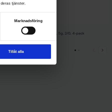
deras tjänster.
Marknadsföring
SPRO
 Svart/Vit
Spro Jiggskalle, 5g, 2/0, 4-pack
45 kr
Tillåt alla