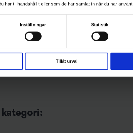
har tillhandahållit eller som de har samlat in när du har använt 
Inställningar
Statistik
Jaxon
 Spinner Tail RNR 390g -
Jaxon Abborrjigg 7 cm, 5-pack -
)
45 kr
Tillåt urval
kategori: