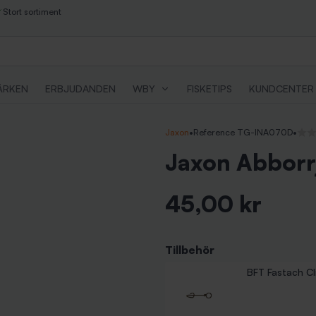
Stort sortiment
ÄRKEN
ERBJUDANDEN
WBY
FISKETIPS
KUNDCENTER
Jaxon
•
Reference TG-INA070D
•
Inga
Jaxon Abborrj
45,00 kr
Inkl. moms
Tillbehör
BFT Fastach Clip