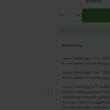
Pris
59,00 kr
Antal
-
+
Beskrivning
Jaxon Abborrjigg 7 cm - Blå/V
är som galna i denna lilla jigg
Jaxon Abborrjigg 7 cm - Blå/V
är som galna i denna lilla jigg
Jaxon Abborrjigg är 7 cm lån
View large image
med en rejäl paddelstjärt (sha
abborrarna riktigt går igång 
Antingen sätter du jiggarna på
den nya metoden Texas och C