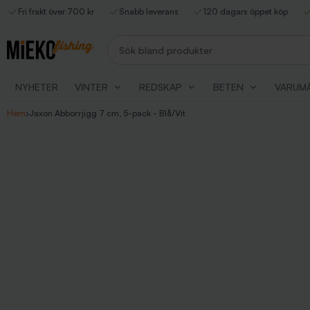
Fri frakt över 700 kr
Snabb leverans
120 dagars öppet köp
Sök bland produkter
NYHETER
VINTER
REDSKAP
BETEN
VARUM
Hem
›
Jaxon Abborrjigg 7 cm, 5-pack - Blå/Vit