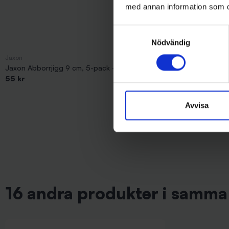
med annan information som du 
Samtyckesval
Nödvändig
Jaxon
Mieko Predator
Jaxon Abborrjigg 9 cm, 5-pack - Gul/Orange
Mieko Predator
55 kr
Norrsken (Glow
229 kr
Avvisa
16 andra produkter i samma 