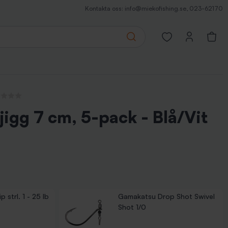
Kontakta oss:
info@miekofishing.se
,
023-62170
Search
Open favorites pa
 recensioner
igg 7 cm, 5-pack - Blå/Vit
 strl. 1 - 25 lb
Gamakatsu Drop Shot Swivel
Shot 1/0