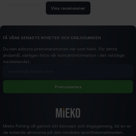
Erling Holmström
Visa recensioner
2026/02/19
Ollonskott 6mm
Hittade exakt vad jag behövde. Snabb och bra...
FÅ VÅRA SENASTE NYHETER OCH ERBJUDANDEN
Ann-Louise
Du kan avbryta prenumerationen när som helst. För detta
ändamål, vänligen hitta vår kontaktinformation i det rättsliga
meddelandet.
2026/02/19
Din e-postadress
pimpelspön
Allt bara bra och snabb leverans
Rolf
Prenumerera
2025/12/16
Blänke
Supersnabb leverans!
Jensa
Mieko Fishing vill genom sitt koncept och engagemang, bli en av
de ledande aktörerna på den nordiska sportfiskemarknaden.