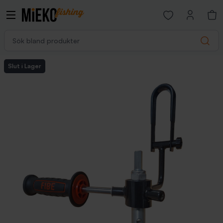
Open favorites p
Sök bland produkter
Search
Slut i Lager