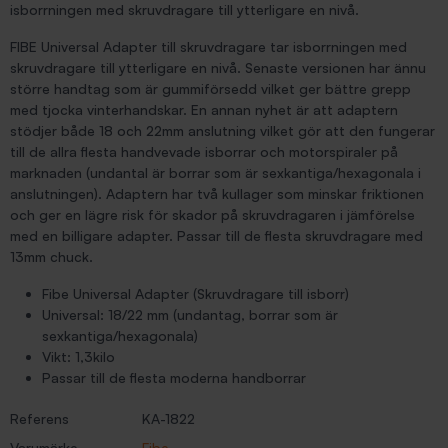
isborrningen med skruvdragare till ytterligare en nivå.
FIBE Universal Adapter till skruvdragare tar isborrningen med
skruvdragare till ytterligare en nivå. Senaste versionen har ännu
större handtag som är gummiförsedd vilket ger bättre grepp
med tjocka vinterhandskar. En annan nyhet är att adaptern
stödjer både 18 och 22mm anslutning vilket gör att den fungerar
till de allra flesta handvevade isborrar och motorspiraler på
marknaden (undantal är borrar som är sexkantiga/hexagonala i
anslutningen). Adaptern har två kullager som minskar friktionen
och ger en lägre risk för skador på skruvdragaren i jämförelse
med en billigare adapter. Passar till de flesta skruvdragare med
13mm chuck.
Fibe Universal Adapter (Skruvdragare till isborr)
Universal: 18/22 mm (undantag, borrar som är
sexkantiga/hexagonala)
Vikt: 1,3kilo
Passar till de flesta moderna handborrar
Referens
KA-1822
Varumärke
Fibe