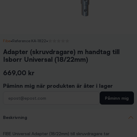
Fibe
•
Reference KA-1822
•
Inga recensioner
Adapter (skruvdragare) m handtag till
Isborr Universal (18/22mm)
669,00 kr
Inkl. moms
Påminn mig när produkten är åter i lager
Påminn mig
Beskrivning
FIBE Universal Adapter (18/22mm) till skruvdragare tar