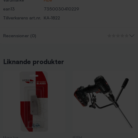
ean13
7350030410229
Tillverkarens art.nr.
KA-1822
Recensioner (0)
Liknande produkter
Mora Ice
IFISH