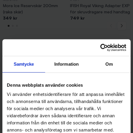
Mora Ice Reservskär 200mm
IFISH Royal Viking Adapter EXP
(raka skär)
för skruvdragare med handtag
349 kr
749 kr
Andra gillade även
Samtycke
Information
Om
Denna webbplats använder cookies
Vi använder enhetsidentifierare för att anpassa innehållet
och annonserna till användarna, tillhandahålla funktioner
för sociala medier och analysera vår trafik. Vi
vidarebefordrar även sådana identifierare och annan
information från din enhet till de sociala medier och
annons- och analysföretag som vi samarbetar med.
Lidmans Fiskeredskap