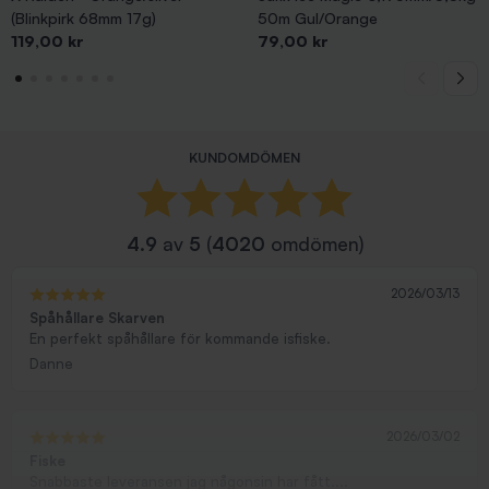
(Blinkpirk 68mm 17g)
50m Gul/Orange
Pris
Pris
119,00 kr
79,00 kr
KUNDOMDÖMEN
4.9
av
5
(
4020
omdömen)
2026/03/13
Spåhållare Skarven
En perfekt spåhållare för kommande isfiske.
Danne
2026/03/02
Fiske
Snabbaste leveransen jag någonsin har fått....