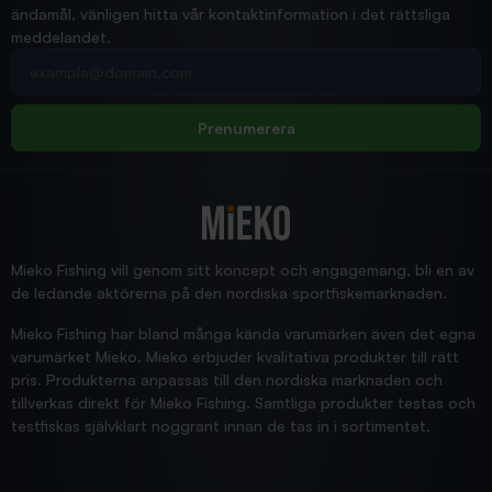
ändamål, vänligen hitta vår kontaktinformation i det rättsliga
meddelandet.
2026/02/19
Din e-postadress
pimpelspön
Allt bara bra och snabb leverans
Rolf
Prenumerera
2025/12/16
Blänke
Supersnabb leverans!
Jensa
Mieko Fishing vill genom sitt koncept och engagemang, bli en av
de ledande aktörerna på den nordiska sportfiskemarknaden.
Mieko Fishing har bland många kända varumärken även det egna
varumärket Mieko. Mieko erbjuder kvalitativa produkter till rätt
pris. Produkterna anpassas till den nordiska marknaden och
tillverkas direkt för Mieko Fishing. Samtliga produkter testas och
testfiskas självklart noggrant innan de tas in i sortimentet.