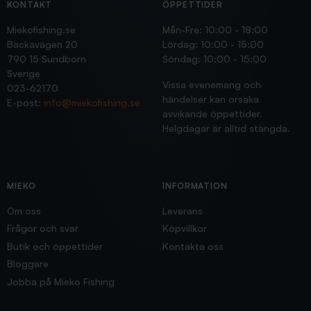
KONTAKT
ÖPPETTIDER
Miekofishing.se
Mån-Fre: 10:00 - 18:00
Backavägen 20
Lördag: 10:00 - 15:00
790 15 Sundborn
Söndag: 10:00 - 15:00
Sverige
Vissa evenemang och
023-62170
händelser kan orsaka
E-post:
info@miekofishing.se
avvikande öppettider.
Helgdagar är alltid stängda.
MIEKO
INFORMATION
Om oss
Leverans
Frågor och svar
Köpvillkor
Butik och öppettider
Kontakta oss
Bloggare
Jobba på Mieko Fishing