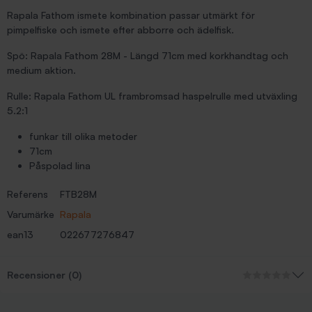
Rapala Fathom ismete kombination passar utmärkt för
pimpelfiske och ismete efter abborre och ädelfisk.
Spö: Rapala Fathom 28M - Längd 71cm med korkhandtag och
medium aktion.
Rulle: Rapala Fathom UL frambromsad haspelrulle med utväxling
5.2:1
funkar till olika metoder
71cm
Påspolad lina
Referens
FTB28M
Varumärke
Rapala
ean13
022677276847
Recensioner (0)