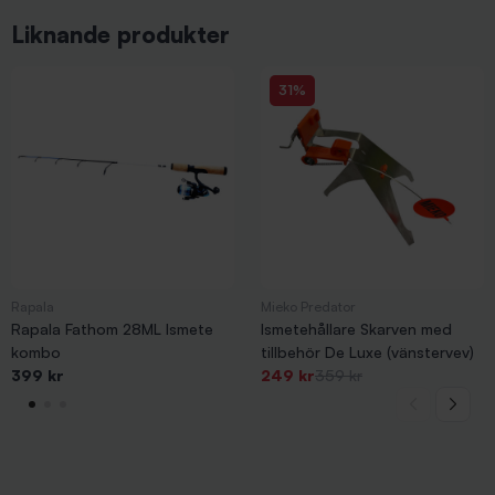
Liknande produkter
31%
Rapala
Mieko Predator
Rapala Fathom 28ML Ismete
Ismetehållare Skarven med
kombo
tillbehör De Luxe (vänstervev)
-31%
399 kr
249 kr
359 kr