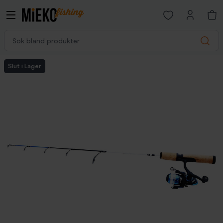
Open favorites p
Sök bland produkter
Search
Slut i Lager