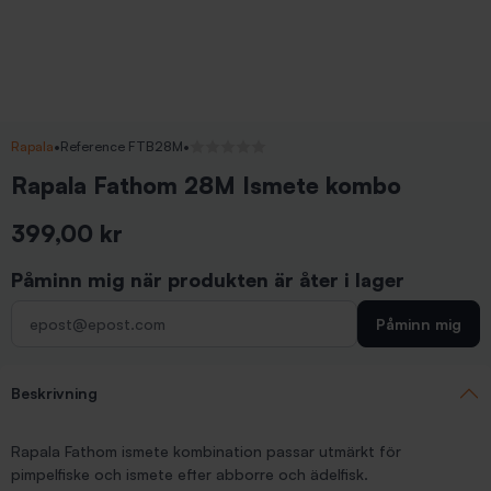
Rapala
•
Reference FTB28M
•
Inga recensioner
Rapala Fathom 28M Ismete kombo
399,00 kr
Inkl. moms
Påminn mig när produkten är åter i lager
Påminn mig
Beskrivning
Rapala Fathom ismete kombination passar utmärkt för
pimpelfiske och ismete efter abborre och ädelfisk.