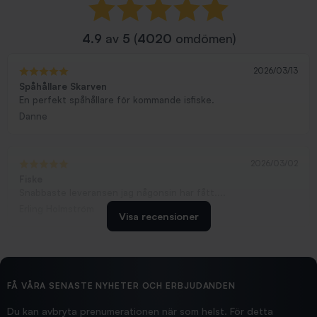
4.9
av
5
(
4020
omdömen)
2026/03/13
Spåhållare Skarven
En perfekt spåhållare för kommande isfiske.
Danne
2026/03/02
Fiske
Snabbaste leveransen jag någonsin har fått....
Erling Holmström
Visa recensioner
2026/02/19
Ollonskott 6mm
Hittade exakt vad jag behövde. Snabb och bra...
FÅ VÅRA SENASTE NYHETER OCH ERBJUDANDEN
Ann-Louise
Du kan avbryta prenumerationen när som helst. För detta