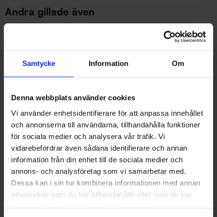
Andra gillade även
Samtycke
Information
Om
Denna webbplats använder cookies
Vi använder enhetsidentifierare för att anpassa innehållet
och annonserna till användarna, tillhandahålla funktioner
Mieko Predator
Rapala
för sociala medier och analysera vår trafik. Vi
Mieko Trollstav Black med
Rapala Flatstick Centerpin
vidarebefordrar även sådana identifierare och annan
mormyska
24ML Pimpel Combo
information från din enhet till de sociala medier och
99 kr
549 kr
annons- och analysföretag som vi samarbetar med.
Dessa kan i sin tur kombinera informationen med annan
information som du har tillhandahållit eller som de har
samlat in när du har använt deras tjänster.