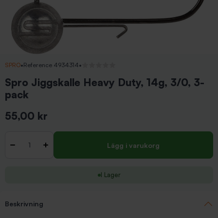
SPRO
•
Reference 4934314
•
Inga recensioner
Spro Jiggskalle Heavy Duty, 14g, 3/0, 3-
pack
55,00 kr
Inkl. moms
Antal
-
+
Lägg i varukorg
I Lager
Beskrivning