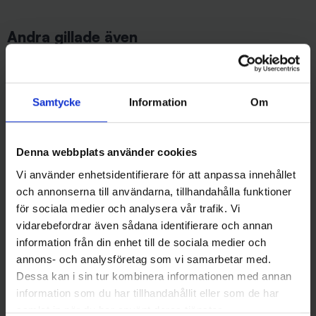
Andra gillade även
Samtycke
Information
Om
Denna webbplats använder cookies
Vi använder enhetsidentifierare för att anpassa innehållet
och annonserna till användarna, tillhandahålla funktioner
för sociala medier och analysera vår trafik. Vi
SPRO
Mieko Predator
Spro Jiggskalle, 10g, 5/0, 4-
Mieko Stinger Havsfiske 15 cm
vidarebefordrar även sådana identifierare och annan
pack
med spikes (2-pack)
information från din enhet till de sociala medier och
45 kr
79 kr
annons- och analysföretag som vi samarbetar med.
Dessa kan i sin tur kombinera informationen med annan
information som du har tillhandahållit eller som de har
samlat in när du har använt deras tjänster.