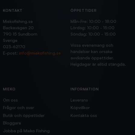
KONTAKT
ÖPPETTIDER
Miekofishing.se
Mån-Fre: 10:00 - 18:00
Backavägen 20
Lördag: 10:00 - 15:00
790 15 Sundborn
Söndag: 10:00 - 15:00
Sverige
Vissa evenemang och
023-62170
händelser kan orsaka
E-post:
info@miekofishing.se
avvikande öppettider.
Helgdagar är alltid stängda.
MIEKO
INFORMATION
Om oss
Leverans
Frågor och svar
Köpvillkor
Butik och öppettider
Kontakta oss
Bloggare
Jobba på Mieko Fishing