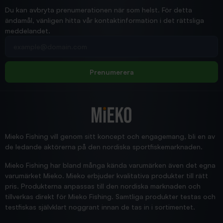
Ann-Louise
Du kan avbryta prenumerationen när som helst. För detta
ändamål, vänligen hitta vår kontaktinformation i det rättsliga
meddelandet.
2026/02/19
Din e-postadress
pimpelspön
Allt bara bra och snabb leverans
Rolf
Prenumerera
2025/12/16
Blänke
Supersnabb leverans!
Jensa
Mieko Fishing vill genom sitt koncept och engagemang, bli en av
de ledande aktörerna på den nordiska sportfiskemarknaden.
Mieko Fishing har bland många kända varumärken även det egna
varumärket Mieko. Mieko erbjuder kvalitativa produkter till rätt
pris. Produkterna anpassas till den nordiska marknaden och
tillverkas direkt för Mieko Fishing. Samtliga produkter testas och
testfiskas självklart noggrant innan de tas in i sortimentet.