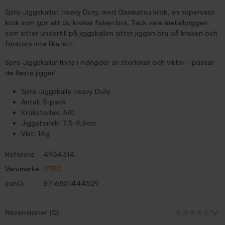
Spro Jiggskallar, Heavy Duty, med Gamkatsu krok, en supervass
krok som gör att du krokar fisken bra. Tack vare metallpiggen
som sitter undertill på jiggskallen sitter jiggen bra på kroken och
förstörs inte lika lätt.
Spro Jiggskallar finns i mängder av storlekar och vikter - passar
de flesta jiggar!
Spro Jiggskalle Heavy Duty
Antal: 3-pack
Krokstorlek: 3/0
Jiggstorlek: 7,5-9,5cm
Vikt: 14g
Referens
4934314
Varumärke
SPRO
ean13
8716851444529
Recensioner (0)