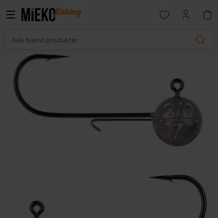
Open favorites p
Sök bland produkter
Search