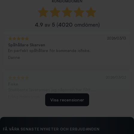
KUNDOMDÖMEN
4.9
av
5
(
4020
omdömen)
2026/03/13
Spåhållare Skarven
En perfekt spåhållare för kommande isfiske.
Danne
2026/03/02
Fiske
Snabbaste leveransen jag någonsin har fått....
Erling Holmström
Visa recensioner
2026/02/19
Ollonskott 6mm
Hittade exakt vad jag behövde. Snabb och bra...
FÅ VÅRA SENASTE NYHETER OCH ERBJUDANDEN