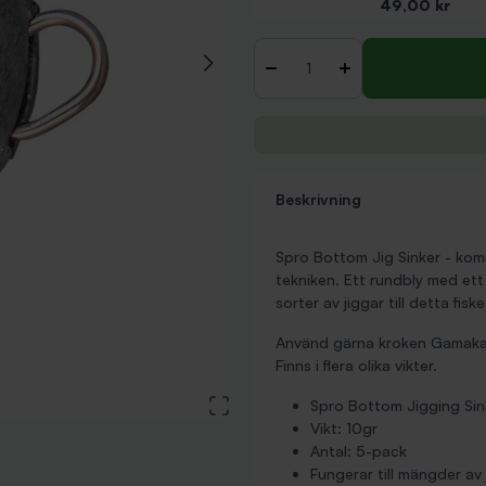
Pris
49,00 kr
Antal
-
+
Beskrivning
Spro Bottom Jig Sinker - kom
tekniken. Ett rundbly med et
sorter av jiggar till detta fi
Använd gärna kroken Gamakat
Finns i flera olika vikter.
View large image
Spro Bottom Jigging Sin
Vikt: 10gr
Antal: 5-pack
Fungerar till mängder av 