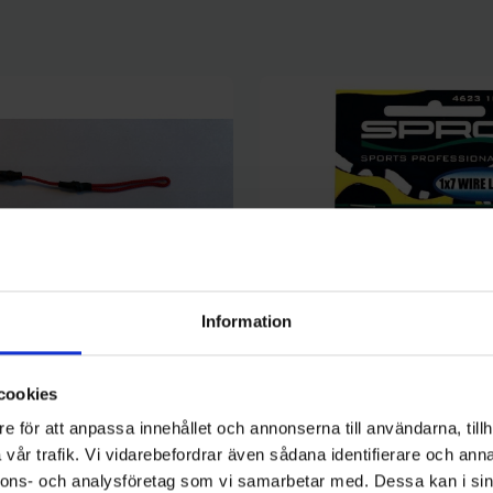
Information
cookies
e för att anpassa innehållet och annonserna till användarna, tillh
SPRO
vår trafik. Vi vidarebefordrar även sådana identifierare och anna
avsfiske 15 cm med spikes (2-
Spro 1x7 Kamobrun Tafs 18,2kg
nnons- och analysföretag som vi samarbetar med. Dessa kan i sin
44 kr