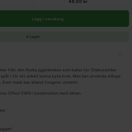
Pris
45,00 kr
Lägg i varukorg
I Lager
mer från den Ryska jiggtekniken som kallas för Cheburashka-
t spår i för att enkelt kunna byta krok. Man kan använda många
ske. Även mask kan ibland fungerar utmärkt.
su Offset EWG i kombination med vikten.
ker
jiggar!