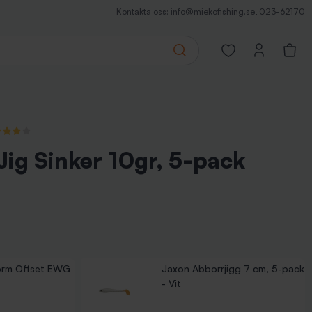
Kontakta oss:
info@miekofishing.se
,
023-62170
Search
Open favorites pa
(1 recensioner)
ig Sinker 10gr, 5-pack
rm Offset EWG
Jaxon Abborrjigg 7 cm, 5-pack
- Vit