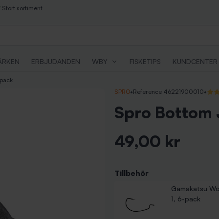
Stort sortiment
ÄRKEN
ERBJUDANDEN
WBY
FISKETIPS
KUNDCENTER
-pack
SPRO
•
Reference 46221900010
•
4/5 
Spro Bottom J
49,00 kr
Inkl. moms
Tillbehör
Gamakatsu Wo
1, 6-pack