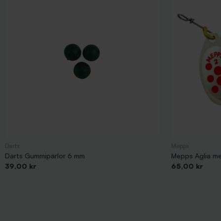
Darts
Mepps
Darts Gummipärlor 6 mm
Mepps Aglia med
Pris
Pris
39,00 kr
65,00 kr