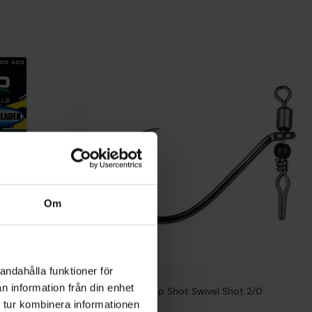
Om
andahålla funktioner för
Gamakatsu
n information från din enhet
 50cm 2-pack
Gamakatsu Drop Shot Swivel Shot 2/0
 tur kombinera informationen
99 kr