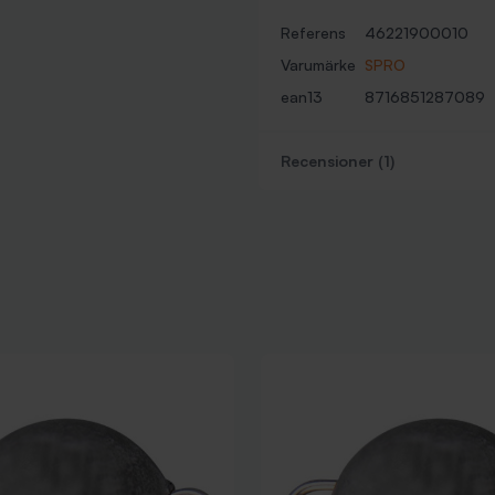
Referens
46221900010
Varumärke
SPRO
ean13
8716851287089
Recensioner (1)