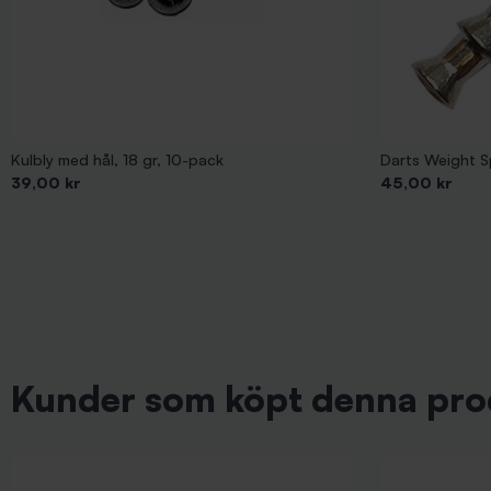
Kulbly med hål, 18 gr, 10-pack
Darts Weight S
Pris
Pris
39,00 kr
45,00 kr
Kunder som köpt denna pro