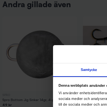
Andra gillade även
Samtycke
Denna webbplats använder 
Vi använder enhetsidentifierar
SPRO
Mieko Predator
sociala medier och analysera 
Spro Bottom Jig Sinker 14gr, 4-pack
Mieko Stinger H
till de sociala medier och a
49 kr
pack)