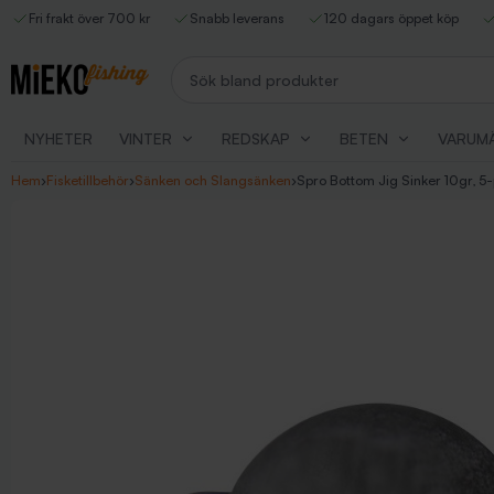
Fri frakt över 700 kr
Snabb leverans
120 dagars öppet köp
Sök bland produkter
NYHETER
VINTER
REDSKAP
BETEN
VARUM
Hem
›
Fisketillbehör
›
Sänken och Slangsänken
›
Spro Bottom Jig Sinker 10gr, 5