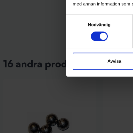
79 kr
med annan information som du 
Samtyckesval
Nödvändig
16 andra produkter i samma 
Avvisa