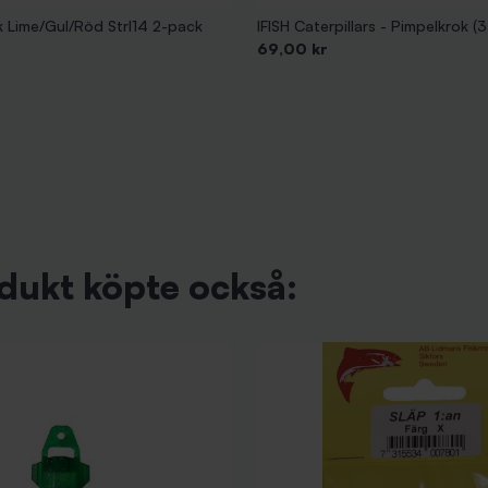
Wiggler Limkrok Lime/Gul/Röd Strl14 2-pack
IFISH Caterpillars - Pimpelkrok (
Pris
69,00 kr
dukt köpte också: