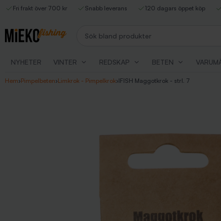
Fri frakt över 700 kr
Snabb leverans
120 dagars öppet köp
Sök bland produkter
NYHETER
VINTER
REDSKAP
BETEN
VARUM
Hem
›
Pimpelbeten
›
Limkrok - Pimpelkrok
›
IFISH Maggotkrok - strl. 7