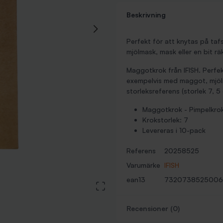
Beskrivning
Perfekt för att knytas på ta
mjölmask, mask eller en bit rä
Maggotkrok från IFISH. Perfe
exempelvis med maggot, mjölm
storleksreferens (storlek 7, 5
Maggotkrok - Pimpelkro
Krokstorlek: 7
Levereras i 10-pack
Referens
20258525
Varumärke
IFISH
ean13
7320738525006
View large image
Recensioner (0)