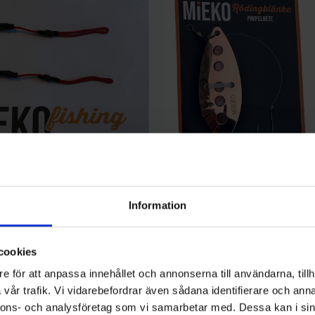
Mieko Predator
Information
avsfiske 15 cm med spikes (2-
Mieko Rödingblänke - Hot Yellow
krok B983
-34%
99 kr
149 kr
cookies
e för att anpassa innehållet och annonserna till användarna, tillh
vår trafik. Vi vidarebefordrar även sådana identifierare och anna
nnons- och analysföretag som vi samarbetar med. Dessa kan i sin