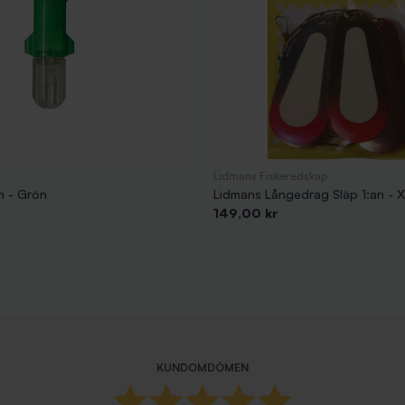
Lidmans Fiskeredskap
m - Grön
Lidmans Långedrag Släp 1:an - X
Pris
149,00 kr
KUNDOMDÖMEN