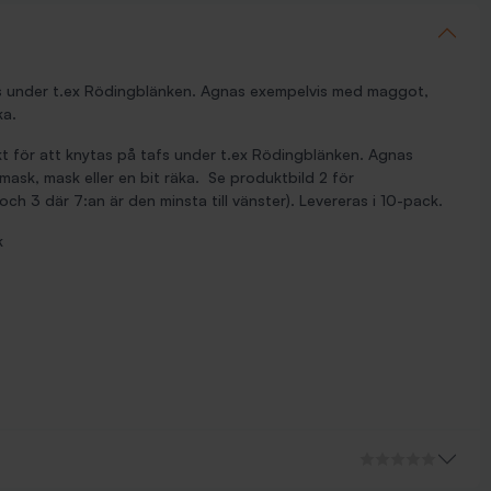
fs under t.ex Rödingblänken. Agnas exempelvis med maggot,
ka.
kt för att knytas på tafs under t.ex Rödingblänken. Agnas
ask, mask eller en bit räka. Se produktbild 2 för
 och 3 där 7:an är den minsta till vänster). Levereras i 10-pack.
k