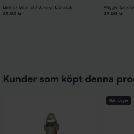
Limkrok Garn, strl 8, Färg 11, 2-pack
Pris
Pris
29,00 kr
29,00 kr
Kunder som köpt denna pro
Slut i Lager