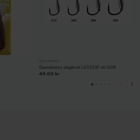
Gamakatsu
Gamakatsu degkrok LS3323F stl 008
Pris
49,00 kr