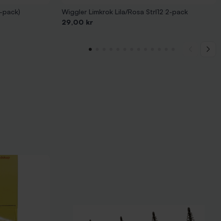
3-pack)
Wiggler Limkrok Lila/Rosa Strl12 2-pack
Pris
29,00 kr