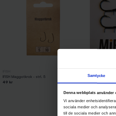
IFISH
Mieko Predator
Samtycke
IFISH Maggotkrok - strl. 5
Mieko Stinger H
49 kr
pack)
79 kr
Denna webbplats använder 
Vi använder enhetsidentifierar
sociala medier och analysera 
till de sociala medier och a