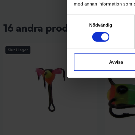
med annan information som du 
Samtyckesval
16 andra produkter i samma 
Nödvändig
Slut i Lager
Avvisa