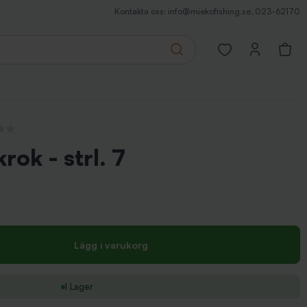
Kontakta oss:
info@miekofishing.se
,
023-62170
Search
Open favorites pa
ensioner
ok - strl. 7
Lägg i varukorg
I Lager