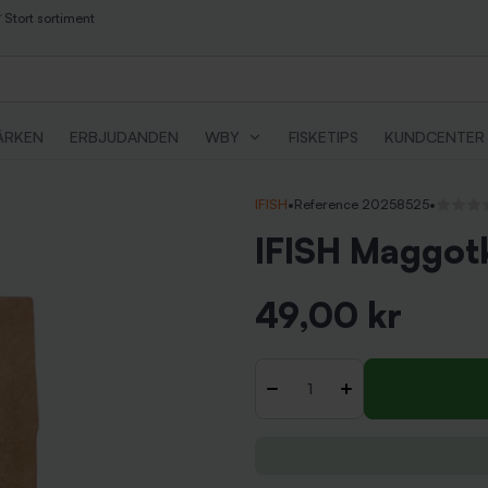
Stort sortiment
ÄRKEN
ERBJUDANDEN
WBY
FISKETIPS
KUNDCENTER
IFISH
•
Reference 20258525
•
Inga rec
IFISH Maggotkr
49,00 kr
Inkl. moms
Antal
-
+