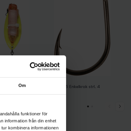
Owner
Om
 (Fluo) med
Owner Carp C-5 Enkelkrok strl. 4
49 kr
andahålla funktioner för
n information från din enhet
 tur kombinera informationen