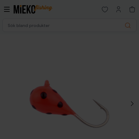
Open favorites p
Sök bland produkter
Search