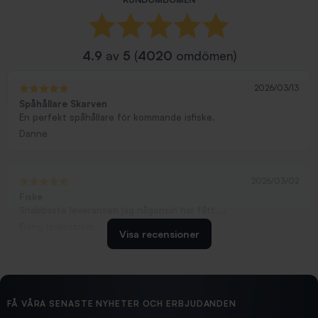
4.9
av
5
(
4020
omdömen)
2026/03/13
Spåhållare Skarven
En perfekt spåhållare för kommande isfiske.
Danne
2026/03/02
Fiske
Snabbaste leveransen jag någonsin har fått....
Erling Holmström
Visa recensioner
2026/02/19
Ollonskott 6mm
Hittade exakt vad jag behövde. Snabb och bra...
FÅ VÅRA SENASTE NYHETER OCH ERBJUDANDEN