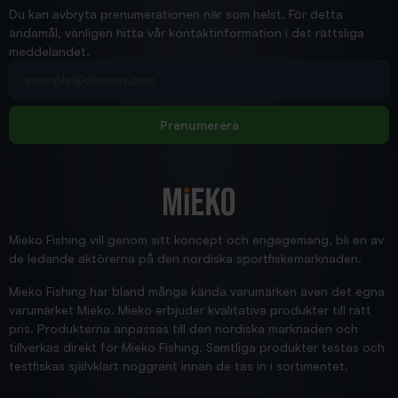
Ann-Louise
Du kan avbryta prenumerationen när som helst. För detta
ändamål, vänligen hitta vår kontaktinformation i det rättsliga
meddelandet.
2026/02/19
Din e-postadress
pimpelspön
Allt bara bra och snabb leverans
Rolf
Prenumerera
2025/12/16
Blänke
Supersnabb leverans!
Jensa
Mieko Fishing vill genom sitt koncept och engagemang, bli en av
de ledande aktörerna på den nordiska sportfiskemarknaden.
Mieko Fishing har bland många kända varumärken även det egna
varumärket Mieko. Mieko erbjuder kvalitativa produkter till rätt
pris. Produkterna anpassas till den nordiska marknaden och
tillverkas direkt för Mieko Fishing. Samtliga produkter testas och
testfiskas självklart noggrant innan de tas in i sortimentet.