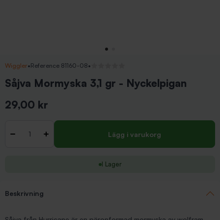
Wiggler
•
Reference 81160-08
•
Inga recensioner
Såjva Mormyska 3,1 gr - Nyckelpigan
29,00 kr
Inkl. moms
Antal
-
+
Lägg i varukorg
I Lager
Beskrivning
Såjva från Hurricane är en päronformad mormyska av wolfram.