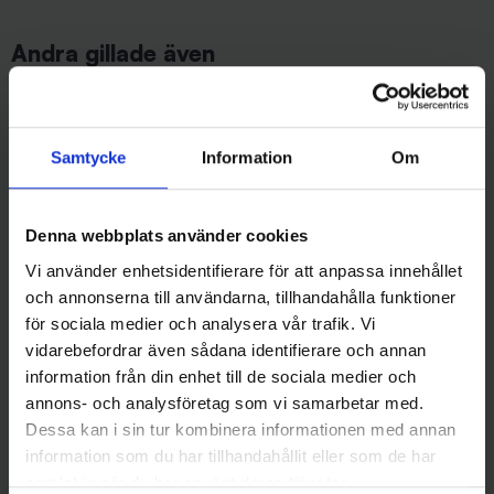
Andra gillade även
Samtycke
Information
Om
Denna webbplats använder cookies
Vi använder enhetsidentifierare för att anpassa innehållet
och annonserna till användarna, tillhandahålla funktioner
för sociala medier och analysera vår trafik. Vi
Wiggler
Stoxdal
Såjva Mormyska 3,1 gr - Röd
Alpina Blinken - Koppar Flash
vidarebefordrar även sådana identifierare och annan
Tiger
119 kr
information från din enhet till de sociala medier och
29 kr
annons- och analysföretag som vi samarbetar med.
Dessa kan i sin tur kombinera informationen med annan
information som du har tillhandahållit eller som de har
samlat in när du har använt deras tjänster.