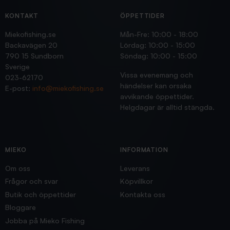
KONTAKT
ÖPPETTIDER
Miekofishing.se
Mån-Fre: 10:00 - 18:00
Backavägen 20
Lördag: 10:00 - 15:00
790 15 Sundborn
Söndag: 10:00 - 15:00
Sverige
Vissa evenemang och
023-62170
händelser kan orsaka
E-post:
info@miekofishing.se
avvikande öppettider.
Helgdagar är alltid stängda.
MIEKO
INFORMATION
Om oss
Leverans
Frågor och svar
Köpvillkor
Butik och öppettider
Kontakta oss
Bloggare
Jobba på Mieko Fishing