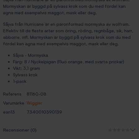
Mormyskan är byggd på sylvass krok som du med fördel kan
agna med exempelvis maggot, mask eller deg.
Såjva från Hurricane är en päronformad mormyska av wolfram.
Effektiv till de flesta arter som öring, röding, regnbåge, sik, harr,
abborre, mfl. Mormyskan är byggd på sylvass krok som du med
fördel kan agna med exempelvis maggot, mask eller deg.
Såjva - Mormyska
Färg: 8 / Nyckelpigan (Fluo orange, med svarta prickar)
Vikt: 3,1 gram
Sylvass krok
1-pack
Referens
81160-08
Varumärke
Wiggler
ean13
7340010390139
Recensioner (0)