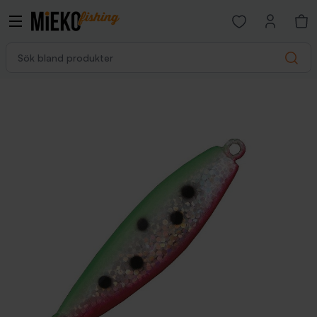
Open favorites p
Sök bland produkter
Search