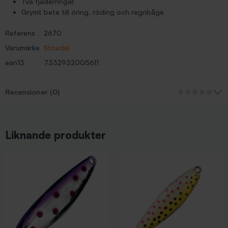
Två fjäderringar
Grymt bete till öring, röding och regnbåge
Referens
2670
Varumärke
Stoxdal
ean13
7332932005611
Recensioner (0)
Liknande produkter