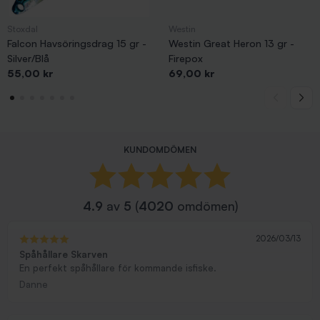
Stoxdal
Westin
Falcon Havsöringsdrag 15 gr -
Westin Great Heron 13 gr -
Silver/Blå
Firepox
Pris
Pris
55,00 kr
69,00 kr
KUNDOMDÖMEN
4.9
av
5
(
4020
omdömen)
2026/03/13
Spåhållare Skarven
En perfekt spåhållare för kommande isfiske.
Danne