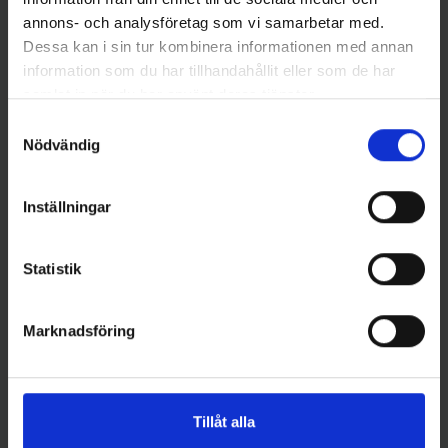
annons- och analysföretag som vi samarbetar med.
Dessa kan i sin tur kombinera informationen med annan
Stoxdal
Stoxdal
information som du har tillhandahållit eller som de har
Turbodraget 14 gr -
Turbodraget 14 gr -
samlat in när du har använt deras tjänster.
Koppar/Röd prickig Färg 9
Blå/Silver/Röd/Prickig Färg 35
69 kr
69 kr
Samtyckesval
Nödvändig
Inställningar
16 andra produkter i samma kategori:
Statistik
Marknadsföring
Tillåt alla