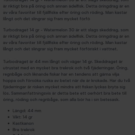
är riktigt bra på öring och annan ädelfisk. Detta öringdrag är en
av våra favoriter till fjällfiske efter öring och röding. Man kastar
långt och det slingrar sig fram mycket förfö
Turbodraget 14 gr - Watermelon 30 är ett slags skeddrag, som
är riktigt bra på öring och annan ädelfisk. Detta öringdrag är en
av våra favoriter till fjällfiske efter öring och röding. Man kastar
långt och det slingrar sig fram mycket förföriskt i vattnet.
Turbodraget är 44 mm långt och väger 14 gr. Skeddraget är
utrustat med en mycket bra trekrok och två fjäderringar. Öring,
regnbåge och liknande fiskar har en tendens att gärna vilja
hoppa och försöka ruska av betet när de är krokade. Har du två
fjäderringar är risken mycket mindre att fisken lyckas bryta sig
lös. Sammanfattningsvis är detta bete ett oerhört bra bete till
öring, röding och regnbåge, som alla bör ha i sin betesask.
Längd: 44 mm
Vikt: 14 gr
Kastkanon
Bra trekrok