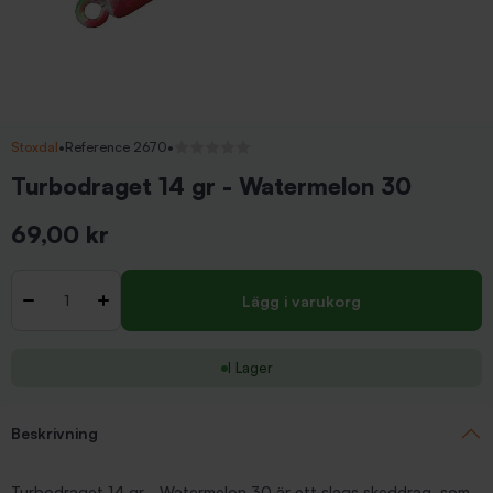
Stoxdal
•
Reference 2670
•
Inga recensioner
Turbodraget 14 gr - Watermelon 30
69,00 kr
Inkl. moms
Antal
-
+
Lägg i varukorg
I Lager
Beskrivning
Turbodraget 14 gr - Watermelon 30 är ett slags skeddrag, som