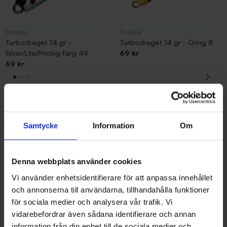
Stoxdal
Stoxdal
Turbodraget 14 gr -
Turbodraget 14 gr - Öring 8
Silver/Lila/Prickig Färg 49
69 kr
69 kr
Samtycke
Information
Om
Andra gillade även
Denna webbplats använder cookies
Vi använder enhetsidentifierare för att anpassa innehållet
och annonserna till användarna, tillhandahålla funktioner
för sociala medier och analysera vår trafik. Vi
vidarebefordrar även sådana identifierare och annan
information från din enhet till de sociala medier och