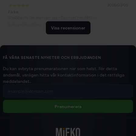
2026/03/02
Fiske
Snabbaste leveransen jag någonsin har fått....
Erling Holmström
Visa recensioner
2026/02/19
Ollonskott 6mm
Hittade exakt vad jag behövde. Snabb och bra...
FÅ VÅRA SENASTE NYHETER OCH ERBJUDANDEN
Ann-Louise
Du kan avbryta prenumerationen när som helst. För detta
ändamål, vänligen hitta vår kontaktinformation i det rättsliga
meddelandet.
2026/02/19
Din e-postadress
pimpelspön
Allt bara bra och snabb leverans
Rolf
Prenumerera
2025/12/16
Blänke