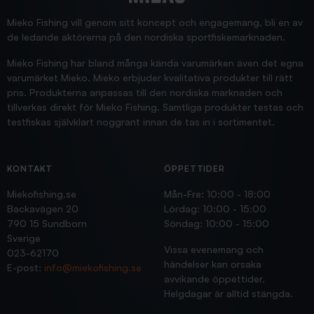
Supersnabb leverans!
Jensa
Mieko Fishing vill genom sitt koncept och engagemang, bli en av
de ledande aktörerna på den nordiska sportfiskemarknaden.
Mieko Fishing har bland många kända varumärken även det egna
varumärket Mieko. Mieko erbjuder kvalitativa produkter till rätt
pris. Produkterna anpassas till den nordiska marknaden och
tillverkas direkt för Mieko Fishing. Samtliga produkter testas och
testfiskas självklart noggrant innan de tas in i sortimentet.
KONTAKT
ÖPPETTIDER
Miekofishing.se
Mån-Fre: 10:00 - 18:00
Backavägen 20
Lördag: 10:00 - 15:00
790 15 Sundborn
Söndag: 10:00 - 15:00
Sverige
Vissa evenemang och
023-62170
händelser kan orsaka
E-post:
info@miekofishing.se
avvikande öppettider.
Helgdagar är alltid stängda.