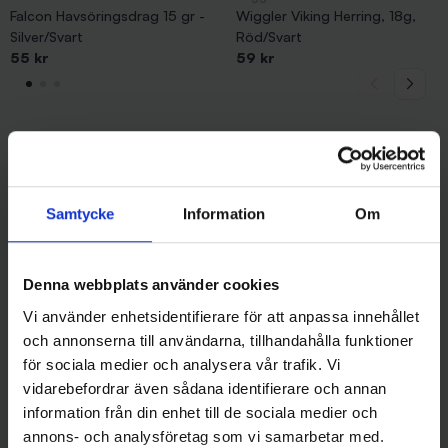
Falcon Havsöringsdrag 15 gr -
Wiggler Viking Herring, 18g,
Silver/Svart
Röd/Svart
55 kr
59 kr
Andra gillade även
Samtycke
Information
Om
Denna webbplats använder cookies
Vi använder enhetsidentifierare för att anpassa innehållet
och annonserna till användarna, tillhandahålla funktioner
för sociala medier och analysera vår trafik. Vi
vidarebefordrar även sådana identifierare och annan
information från din enhet till de sociala medier och
annons- och analysföretag som vi samarbetar med.
Jaxon
Stoxdal