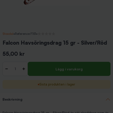
Stoxdal
•
Reference F151
•
Inga recensioner
Falcon Havsöringsdrag 15 gr - Silver/Röd
55,00 kr
Inkl. moms
Antal
-
+
Lägg i varukorg
Sista produkten i lager
Beskrivning
Falcon Havsöringsdrag 15 gr - Silver/Röd är ett skeddrag som är