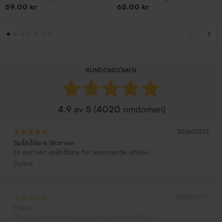
Pris
Pris
59,00 kr
65,00 kr
KUNDOMDÖMEN
4.9
av
5
(
4020
omdömen)
2026/03/13
Spåhållare Skarven
En perfekt spåhållare för kommande isfiske.
Danne
2026/03/02
Fiske
Snabbaste leveransen jag någonsin har fått....