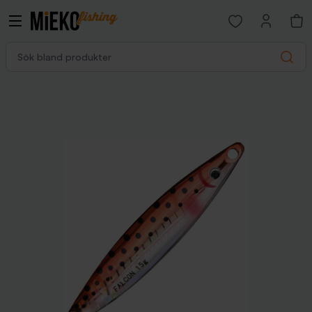
Open favorites p
Sök bland produkter
Search