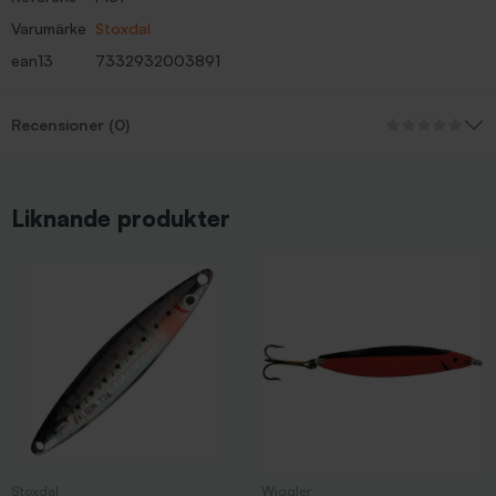
Varumärke
Stoxdal
ean13
7332932003891
Recensioner (0)
Liknande produkter
Stoxdal
Wiggler