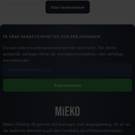
Erling Holmström
Visa recensioner
2026/02/19
Ollonskott 6mm
Hittade exakt vad jag behövde. Snabb och bra...
FÅ VÅRA SENASTE NYHETER OCH ERBJUDANDEN
Ann-Louise
Du kan avbryta prenumerationen när som helst. För detta
ändamål, vänligen hitta vår kontaktinformation i det rättsliga
meddelandet.
2026/02/19
Din e-postadress
pimpelspön
Allt bara bra och snabb leverans
Rolf
Prenumerera
2025/12/16
Blänke
Supersnabb leverans!
Jensa
Mieko Fishing vill genom sitt koncept och engagemang, bli en av
de ledande aktörerna på den nordiska sportfiskemarknaden.