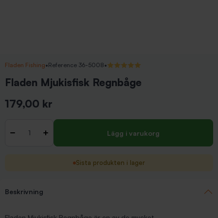
Fladen Fishing
•
Reference 36-5008
•
5/5 (1 recensioner)
Fladen Mjukisfisk Regnbåge
179,00 kr
Inkl. moms
Antal
-
+
Lägg i varukorg
Sista produkten i lager
Beskrivning
Fladen Mjukisfisk Regnbåge är en av de mycket