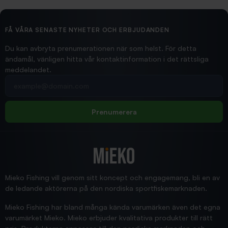
2026/02/19
Ollonskott 6mm
Hittade exakt vad jag behövde. Snabb och bra...
FÅ VÅRA SENASTE NYHETER OCH ERBJUDANDEN
Ann-Louise
Du kan avbryta prenumerationen när som helst. För detta
ändamål, vänligen hitta vår kontaktinformation i det rättsliga
meddelandet.
2026/02/19
Din e-postadress
pimpelspön
Allt bara bra och snabb leverans
Rolf
Prenumerera
2025/12/16
Blänke
Supersnabb leverans!
Jensa
Mieko Fishing vill genom sitt koncept och engagemang, bli en av
de ledande aktörerna på den nordiska sportfiskemarknaden.
Mieko Fishing har bland många kända varumärken även det egna
varumärket Mieko. Mieko erbjuder kvalitativa produkter till rätt