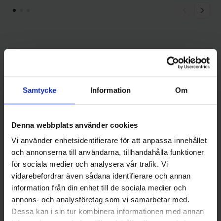
Andra gillade även
Samtycke
Information
Om
Denna webbplats använder cookies
Vi använder enhetsidentifierare för att anpassa innehållet
och annonserna till användarna, tillhandahålla funktioner
för sociala medier och analysera vår trafik. Vi
vidarebefordrar även sådana identifierare och annan
Fladen Fishing
information från din enhet till de sociala medier och
Fladen Mjukisfisk Gädda
Betesbox Proffs
annons- och analysföretag som vi samarbetar med.
189 kr
Cylinderformad - 4 mm hål
Dessa kan i sin tur kombinera informationen med annan
39 kr