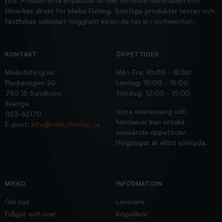
pris. Produkterna anpassas till den nordiska marknaden och
tillverkas direkt för Mieko Fishing. Samtliga produkter testas och
testfiskas självklart noggrant innan de tas in i sortimentet.
KONTAKT
ÖPPETTIDER
Miekofishing.se
Mån-Fre: 10:00 - 18:00
Backavägen 20
Lördag: 10:00 - 15:00
790 15 Sundborn
Söndag: 10:00 - 15:00
Sverige
Vissa evenemang och
023-62170
händelser kan orsaka
E-post:
info@miekofishing.se
avvikande öppettider.
Helgdagar är alltid stängda.
MIEKO
INFORMATION
Om oss
Leverans
Frågor och svar
Köpvillkor