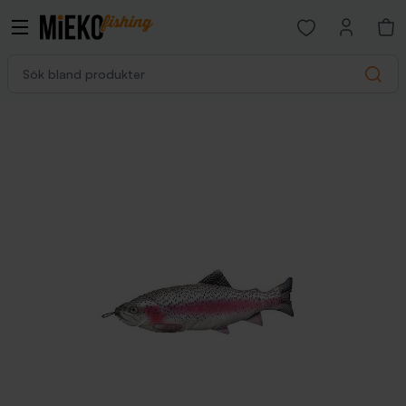
Open favorites p
Sök bland produkter
Search