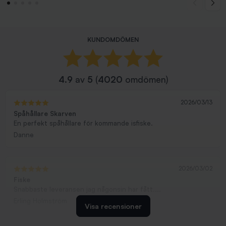
KUNDOMDÖMEN
4.9
av
5
(
4020
omdömen)
2026/03/13
Spåhållare Skarven
En perfekt spåhållare för kommande isfiske.
Danne
2026/03/02
Fiske
Snabbaste leveransen jag någonsin har fått....
Erling Holmström
Visa recensioner