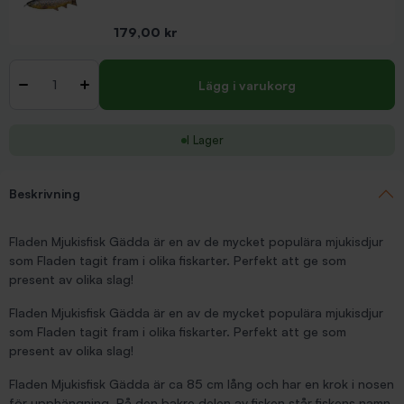
Pris
179,00 kr
Antal
-
+
Lägg i varukorg
I Lager
Beskrivning
Fladen Mjukisfisk Gädda är en av de mycket populära mjukisdjur
som Fladen tagit fram i olika fiskarter. Perfekt att ge som
present av olika slag!
Fladen Mjukisfisk Gädda är en av de mycket populära mjukisdjur
som Fladen tagit fram i olika fiskarter. Perfekt att ge som
present av olika slag!
Fladen Mjukisfisk Gädda är ca 85 cm lång och har en krok i nosen
för upphängning. På den bakre delen av fisken står fiskens namn