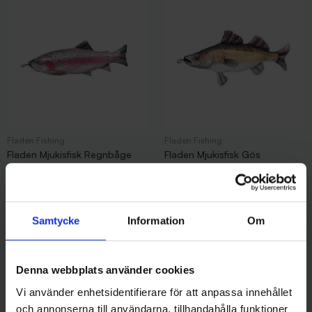
Fladen Fishing
Fladen Fishing
Fladen Mjukisfisk Regnbåge
Fladen Mjukisfisk Gös
179 kr
179 kr
Samtycke
Information
Om
Denna webbplats använder cookies
Andra gillade även
Vi använder enhetsidentifierare för att anpassa innehållet
och annonserna till användarna, tillhandahålla funktioner