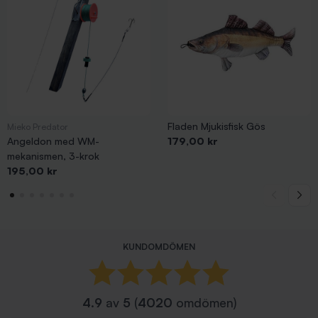
Fladen Mjukisfisk Gös
Mieko Predator
Pris
Angeldon med WM-
179,00 kr
mekanismen, 3-krok
Pris
195,00 kr
KUNDOMDÖMEN
4.9
av
5
(
4020
omdömen)