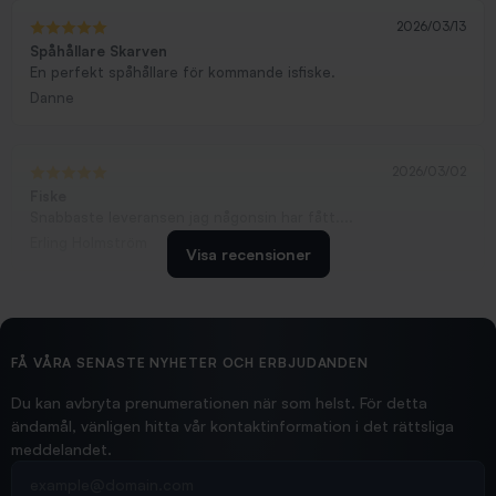
2026/03/13
Spåhållare Skarven
En perfekt spåhållare för kommande isfiske.
Danne
2026/03/02
Fiske
Snabbaste leveransen jag någonsin har fått....
Erling Holmström
Visa recensioner
2026/02/19
Ollonskott 6mm
Hittade exakt vad jag behövde. Snabb och bra...
FÅ VÅRA SENASTE NYHETER OCH ERBJUDANDEN
Ann-Louise
Du kan avbryta prenumerationen när som helst. För detta
ändamål, vänligen hitta vår kontaktinformation i det rättsliga
meddelandet.
2026/02/19
Din e-postadress
pimpelspön