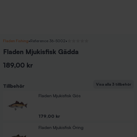
Fladen Fishing
•
Reference 36-5002
•
Inga recensioner
Fladen Mjukisfisk Gädda
189,00 kr
Inkl. moms
Visa alla 3 tillbehör
Tillbehör
Fladen Mjukisfisk Abborre
Fladen Mjukisfisk Gös
Pris
159,00 kr
Pris
179,00 kr
Fladen Mjukisfisk Öring