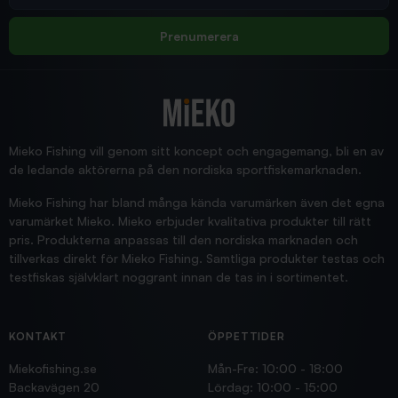
Allt bara bra och snabb leverans
Rolf
Prenumerera
2025/12/16
Blänke
Supersnabb leverans!
Jensa
Mieko Fishing vill genom sitt koncept och engagemang, bli en av
de ledande aktörerna på den nordiska sportfiskemarknaden.
Mieko Fishing har bland många kända varumärken även det egna
varumärket Mieko. Mieko erbjuder kvalitativa produkter till rätt
pris. Produkterna anpassas till den nordiska marknaden och
tillverkas direkt för Mieko Fishing. Samtliga produkter testas och
testfiskas självklart noggrant innan de tas in i sortimentet.
KONTAKT
ÖPPETTIDER
Miekofishing.se
Mån-Fre: 10:00 - 18:00
Backavägen 20
Lördag: 10:00 - 15:00