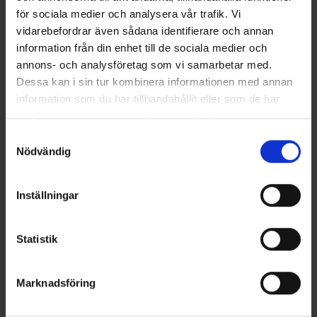
för sociala medier och analysera vår trafik. Vi
vidarebefordrar även sådana identifierare och annan
information från din enhet till de sociala medier och
annons- och analysföretag som vi samarbetar med.
Dessa kan i sin tur kombinera informationen med annan
information som du har tillhandahållit eller som de har
samlat in när du har använt deras tjänster.
Samtyckesval
Fladen Fishing
Mieko Predator
Nödvändig
Fladen Mjukisfisk Abborre
Stickad Mössa - Tillsammans
159 kr
för Östersjön
500 kr
Inställningar
Statistik
12 andra produkter i samma kategori:
Marknadsföring
Slut i Lager
Slut i Lager