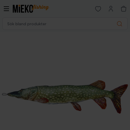
Open favorites p
Sök bland produkter
Search