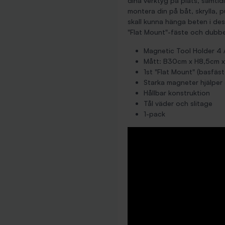
dina verktyg på plats, samti
montera din på båt, skrylla, p
skall kunna hänga beten i des
"Flat Mount"-fäste och dubbe
Magnetic Tool Holder 4 
Mått: B30cm x H8,5cm 
1st "Flat Mount" (basfäst
Starka magneter hjälper 
Hållbar konstruktion
Tål väder och slitage
1-pack