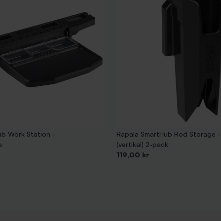
b Work Station -
Rapala SmartHub Rod Storage -
a
(vertikal) 2-pack
Pris
119,00 kr