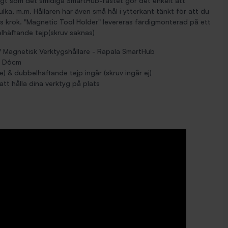
digt som det smidiga SmartHub-fästet gör det enkelt att
ulka, m.m. Hållaren har även små hål i ytterkant tänkt för att du
s krok. "Magnetic Tool Holder" levereras färdigmonterad på ett
lhäftande tejp(skruv saknas)
/ Magnetisk Verktygshållare - Rapala SmartHub
x D6cm
e) & dubbelhäftande tejp ingår (skruv ingår ej)
att hålla dina verktyg på plats