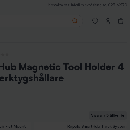
Kontakta oss:
info@miekofishing.se
,
023-62170
Search
Open favorites pa
ecensioner
Hub Magnetic Tool Holder 4
erktygshållare
Visa alla 5 tillbehör
b Work Station - Riggningsplatta
b Clamp Mount - Koppling med skruvfäste
 Rod Holder - Spöhållare med flexibel arm
ub Flat Mount -
Rapala SmartHub Track System