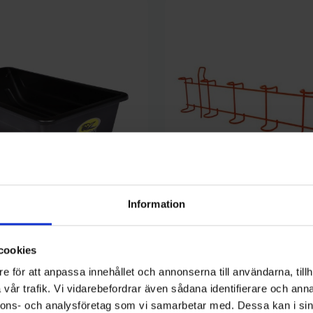
Information
IFISH
se Ismetepulka 120x63x25 cm
Spöhållare för pulka
cookies
269 kr
e för att anpassa innehållet och annonserna till användarna, tillh
vår trafik. Vi vidarebefordrar även sådana identifierare och anna
nnons- och analysföretag som vi samarbetar med. Dessa kan i sin