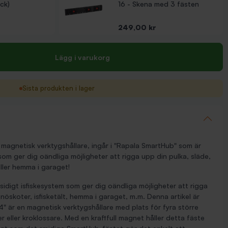
ck)
16 - Skena med 3 fästen
Pris
249,00 kr
Lägg i varukorg
Sista produkten i lager
 magnetisk verktygshållare, ingår i "Rapala SmartHub" som är
som ger dig oändliga möjligheter att rigga upp din pulka, släde,
 eller hemma i garaget!
digt isfiskesystem som ger dig oändliga möjligheter att rigga
 snöskoter, isfisketält, hemma i garaget, m.m. Denna artikel är
" är en magnetisk verktygshållare med plats för fyra större
 eller kroklossare. Med en kraftfull magnet håller detta fäste