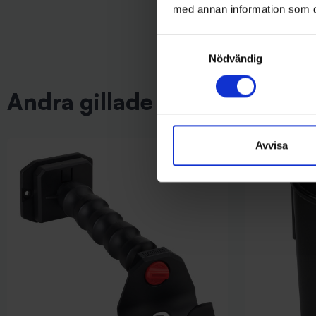
med annan information som du 
Samtyckesval
Nödvändig
Andra gillade även
Avvisa