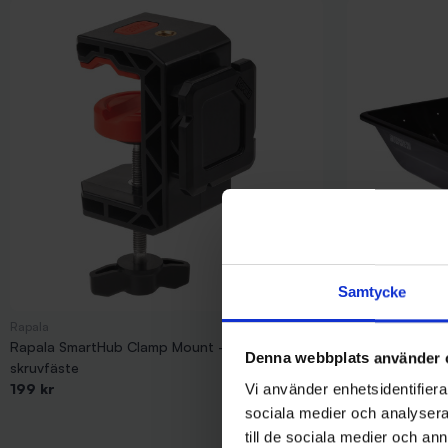
Samtycke
Rapala
IFISH
Rapala SmartHub Clamp Mount - Koppling med
IFISH Enterpri
Denna webbplats använder 
skruvfäste
849 kr
199 kr
Vi använder enhetsidentifierar
sociala medier och analysera 
till de sociala medier och a