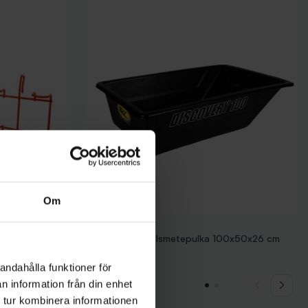
Om
IFISH
IFISH Discovery Ismetepulka 100x50x26 cm
749 kr
andahålla funktioner för
n information från din enhet
 tur kombinera informationen