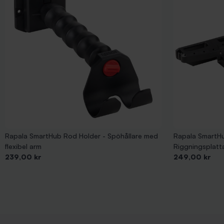
Rapala SmartHub Rod Holder - Spöhållare med
Rapala SmartHu
flexibel arm
Riggningsplatt
Pris
Pris
239,00 kr
249,00 kr