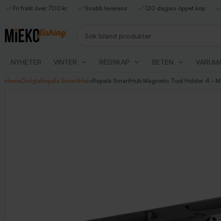
Fri frakt över 700 kr
Snabb leverans
120 dagars öppet köp
Sök bland produkter
NYHETER
VINTER
REDSKAP
BETEN
VARUM
Hem
›
Övrigt
›
Rapala SmartHub
›
Rapala SmartHub Magnetic Tool Holder 4 - Ma