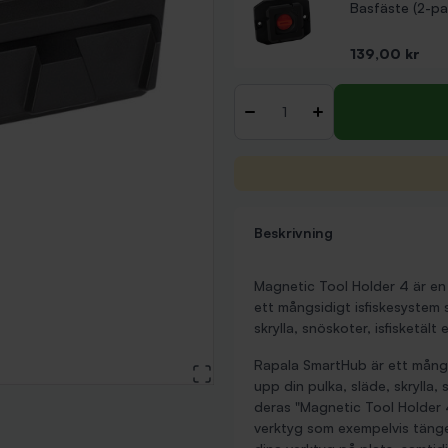
Basfäste (2-pa
Pris
139,00 kr
Antal
-
+
Beskrivning
Magnetic Tool Holder 4 är en
ett mångsidigt isfiskesystem 
skrylla, snöskoter, isfisketält
Rapala SmartHub är ett mångsi
View large image
upp din pulka, släde, skrylla,
deras "Magnetic Tool Holder 4
verktyg som exempelvis tänger