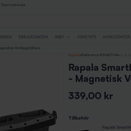
Stort sortiment
ÄRKEN
ERBJUDANDEN
WBY
FISKETIPS
KUNDCENTER
gnetisk Verktygshållare
Rapala
•
Reference RSHMTH4
•
Inga r
Rapala Smart
- Magnetisk V
339,00 kr
Inkl. moms
Tillbehör
Rapala SmartHu
Rapala SmartHu
Rapala SmartHub
Rapala SmartH
Pris
Pris
Pris
249,00 kr
199,00 kr
239,00 kr