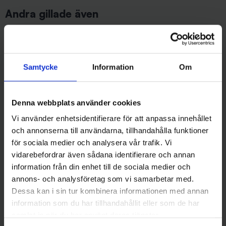
Andra gillade även
Samtycke
Information
Om
Denna webbplats använder cookies
Vi använder enhetsidentifierare för att anpassa innehållet
och annonserna till användarna, tillhandahålla funktioner
SPRO
Mieko Predator
för sociala medier och analysera vår trafik. Vi
Spro Jiggskalle, 5g, 2/0, 4-
Mieko Stinger Havsfiske 15 cm
vidarebefordrar även sådana identifierare och annan
pack
med spikes (2-pack)
information från din enhet till de sociala medier och
45 kr
79 kr
annons- och analysföretag som vi samarbetar med.
Dessa kan i sin tur kombinera informationen med annan
information som du har tillhandahållit eller som de har
samlat in när du har använt deras tjänster.