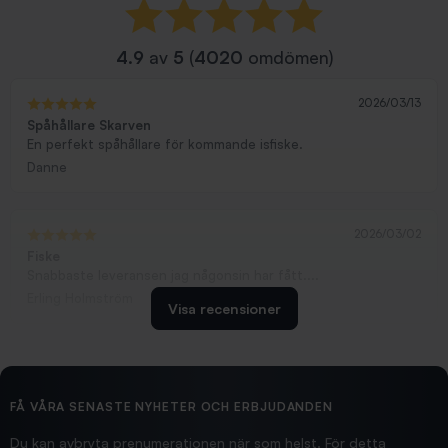
4.9
av
5
(
4020
omdömen)
2026/03/13
Spåhållare Skarven
En perfekt spåhållare för kommande isfiske.
Danne
2026/03/02
Fiske
Snabbaste leveransen jag någonsin har fått....
Erling Holmström
Visa recensioner
2026/02/19
Ollonskott 6mm
Hittade exakt vad jag behövde. Snabb och bra...
FÅ VÅRA SENASTE NYHETER OCH ERBJUDANDEN
Ann-Louise
Du kan avbryta prenumerationen när som helst. För detta