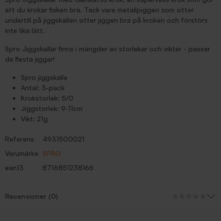
att du krokar fisken bra. Tack vare metallpiggen som sitter
undertill på jiggskallen sitter jiggen bra på kroken och förstörs
inte lika lätt.
Spro Jiggskallar finns i mängder av storlekar och vikter - passar
de flesta jiggar!
Spro jiggskalle
Antal: 3-pack
Krokstorlek: 5/0
Jiggstorlek: 9-11cm
Vikt: 21g
Referens
4931500021
Varumärke
SPRO
ean13
8716851238166
Recensioner (0)