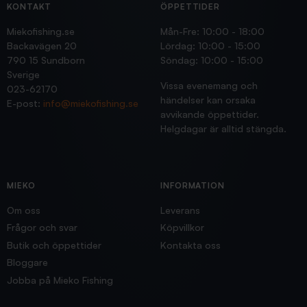
KONTAKT
ÖPPETTIDER
Miekofishing.se
Mån-Fre: 10:00 - 18:00
Backavägen 20
Lördag: 10:00 - 15:00
790 15 Sundborn
Söndag: 10:00 - 15:00
Sverige
Vissa evenemang och
023-62170
händelser kan orsaka
E-post:
info@miekofishing.se
avvikande öppettider.
Helgdagar är alltid stängda.
MIEKO
INFORMATION
Om oss
Leverans
Frågor och svar
Köpvillkor
Butik och öppettider
Kontakta oss
Bloggare
Jobba på Mieko Fishing