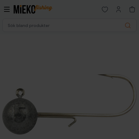
Open favorites p
Sök bland produkter
Search