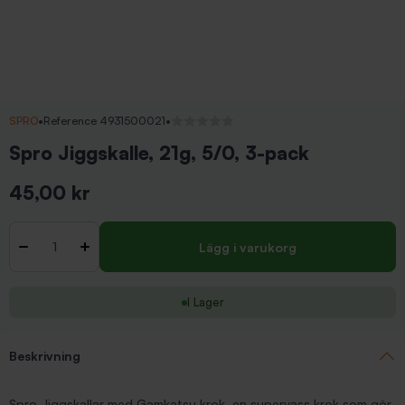
SPRO
•
Reference 4931500021
•
Inga recensioner
Spro Jiggskalle, 21g, 5/0, 3-pack
45,00 kr
Inkl. moms
Antal
-
+
Lägg i varukorg
I Lager
Beskrivning
Spro Jiggskallar med Gamkatsu krok, en supervass krok som gör