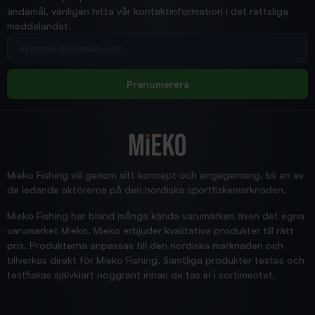
ändamål, vänligen hitta vår kontaktinformation i det rättsliga
meddelandet.
2026/02/19
Din e-postadress
pimpelspön
Allt bara bra och snabb leverans
Rolf
Prenumerera
2025/12/16
Blänke
Supersnabb leverans!
Jensa
Mieko Fishing vill genom sitt koncept och engagemang, bli en av
de ledande aktörerna på den nordiska sportfiskemarknaden.
Mieko Fishing har bland många kända varumärken även det egna
varumärket Mieko. Mieko erbjuder kvalitativa produkter till rätt
pris. Produkterna anpassas till den nordiska marknaden och
tillverkas direkt för Mieko Fishing. Samtliga produkter testas och
testfiskas självklart noggrant innan de tas in i sortimentet.