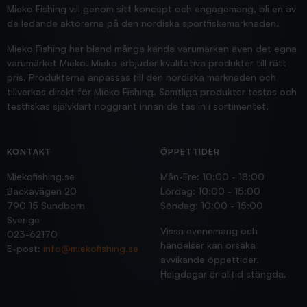
Jensa
Mieko Fishing vill genom sitt koncept och engagemang, bli en av
de ledande aktörerna på den nordiska sportfiskemarknaden.
Mieko Fishing har bland många kända varumärken även det egna
varumärket Mieko. Mieko erbjuder kvalitativa produkter till rätt
pris. Produkterna anpassas till den nordiska marknaden och
tillverkas direkt för Mieko Fishing. Samtliga produkter testas och
testfiskas självklart noggrant innan de tas in i sortimentet.
KONTAKT
ÖPPETTIDER
Miekofishing.se
Mån-Fre: 10:00 - 18:00
Backavägen 20
Lördag: 10:00 - 15:00
790 15 Sundborn
Söndag: 10:00 - 15:00
Sverige
Vissa evenemang och
023-62170
händelser kan orsaka
E-post:
info@miekofishing.se
avvikande öppettider.
Helgdagar är alltid stängda.