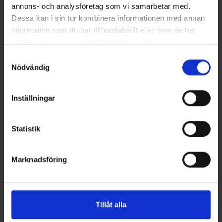
annons- och analysföretag som vi samarbetar med.
Dessa kan i sin tur kombinera informationen med annan
Savage Gear
Mieko Predator
Savage Gear Rotex spinnare
Mieko Kobra Spinnare 15 gr -
information som du har tillhandahållit eller som de har
14 g Fluo Orange Silver
Silver/Svart
samlat in när du har använt deras tjänster.
69 kr
59 kr
Samtyckesval
Nödvändig
Inställningar
16 andra produkter i samma kategori:
Statistik
Slut i Lager
Marknadsföring
Tillåt alla