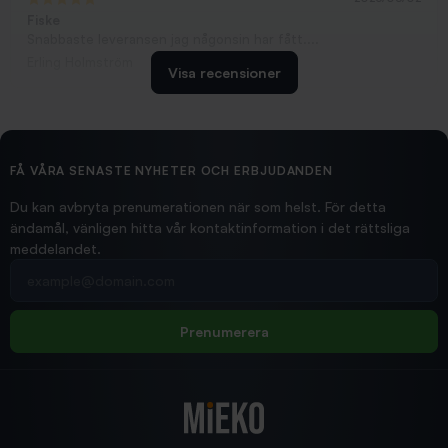
Fiske
Snabbaste leveransen jag någonsin har fått....
Erling Holmström
Visa recensioner
2026/02/19
Ollonskott 6mm
Hittade exakt vad jag behövde. Snabb och bra...
FÅ VÅRA SENASTE NYHETER OCH ERBJUDANDEN
Ann-Louise
Du kan avbryta prenumerationen när som helst. För detta
ändamål, vänligen hitta vår kontaktinformation i det rättsliga
meddelandet.
2026/02/19
Din e-postadress
pimpelspön
Allt bara bra och snabb leverans
Rolf
Prenumerera
2025/12/16
Blänke
Supersnabb leverans!