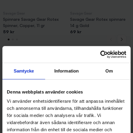
Savage Gear
Savage Gear
Spinnare Savage Gear Rotex
Savage Gear Rotex spinnare
Spinner, Copper, 11 gr
14 g Gold
59 kr
69 kr
Andra gillade även
Samtycke
Information
Om
Denna webbplats använder cookies
Vi använder enhetsidentifierare för att anpassa innehållet
och annonserna till användarna, tillhandahålla funktioner
för sociala medier och analysera vår trafik. Vi
vidarebefordrar även sådana identifierare och annan
information från din enhet till de sociala medier och