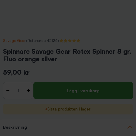
Savage Gear
•
Reference 42126
•
5/5 (1 recensioner)
Spinnare Savage Gear Rotex Spinner 8 gr,
Fluo orange silver
59,00 kr
Inkl. moms
Antal
-
+
Lägg i varukorg
Sista produkten i lager
Beskrivning