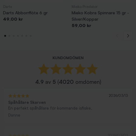
Darts
Mieko Predator
Darts Abborrflöte 6 gr
Mieko Kobra Spinnare 15 gr -
Pris
49,00 kr
Silver/Koppar
Pris
59,00 kr
KUNDOMDÖMEN
4.9
av
5
(
4020
omdömen)
2026/03/13
Spåhållare Skarven
En perfekt spåhållare för kommande isfiske.
Danne
2026/03/02