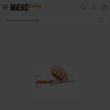
Open favorites p
Sök bland produkter
Search