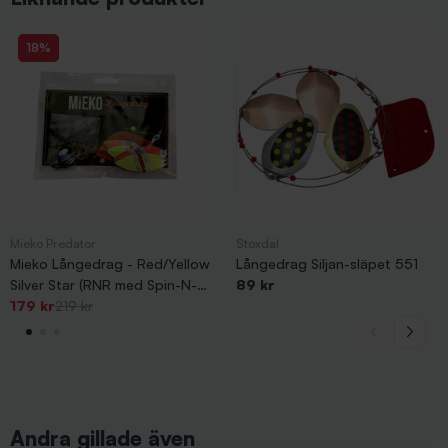
18%
Mieko Predator
Stoxdal
Mieko Långedrag - Red/Yellow
Långedrag Siljan-släpet 551
Silver Star (RNR med Spin-N-
89 kr
-18%
Glow)
179 kr
219 kr
Andra gillade även