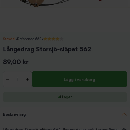
Stoxdal
•
Reference 562
•
4/5 (1 recensioner)
Långedrag Storsjö-släpet 562
89,00 kr
Inkl. moms
Antal
-
+
Lägg i varukorg
I Lager
Beskrivning
Långedrag Storsjö-släpet 562, fler modeller och färger finns i vår