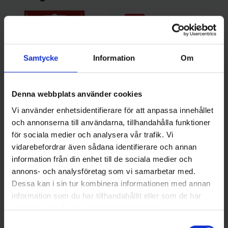
18%
Samtycke
Information
Om
Denna webbplats använder cookies
Vi använder enhetsidentifierare för att anpassa innehållet
G. Erikssons Fiske
Mieko Predator
och annonserna till användarna, tillhandahålla funktioner
G. Erikssons Långedrag OS-
Mieko Långedrag - Purple
för sociala medier och analysera vår trafik. Vi
Släpet
Silver Star (RNR med Spin-N-
vidarebefordrar även sådana identifierare och annan
-18%
149 kr
Glow)
179 kr
219 kr
information från din enhet till de sociala medier och
annons- och analysföretag som vi samarbetar med.
Dessa kan i sin tur kombinera informationen med annan
information som du har tillhandahållit eller som de har
samlat in när du har använt deras tjänster.
16 andra produkter i samma kategori:
Samtyckesval