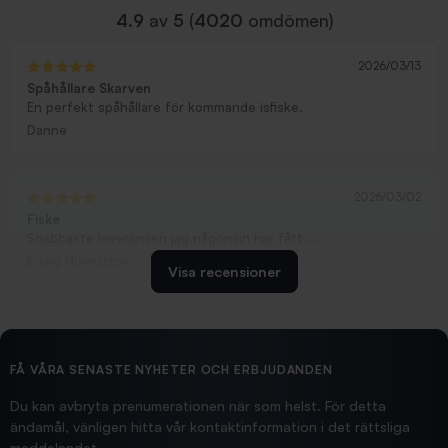
4.9
av
5
(
4020
omdömen)
2026/03/13
Spåhållare Skarven
En perfekt spåhållare för kommande isfiske.
Danne
2026/03/02
Fiske
Snabbaste leveransen jag någonsin har fått....
Erling Holmström
Visa recensioner
2026/02/19
Ollonskott 6mm
Hittade exakt vad jag behövde. Snabb och bra...
FÅ VÅRA SENASTE NYHETER OCH ERBJUDANDEN
Ann-Louise
Du kan avbryta prenumerationen när som helst. För detta
ändamål, vänligen hitta vår kontaktinformation i det rättsliga
meddelandet.