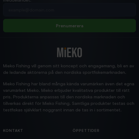
2026/02/19
Din e-postadress
pimpelspön
Allt bara bra och snabb leverans
Rolf
Prenumerera
2025/12/16
Blänke
Supersnabb leverans!
Jensa
Mieko Fishing vill genom sitt koncept och engagemang, bli en av
de ledande aktörerna på den nordiska sportfiskemarknaden.
Mieko Fishing har bland många kända varumärken även det egna
varumärket Mieko. Mieko erbjuder kvalitativa produkter till rätt
pris. Produkterna anpassas till den nordiska marknaden och
tillverkas direkt för Mieko Fishing. Samtliga produkter testas och
testfiskas självklart noggrant innan de tas in i sortimentet.
KONTAKT
ÖPPETTIDER