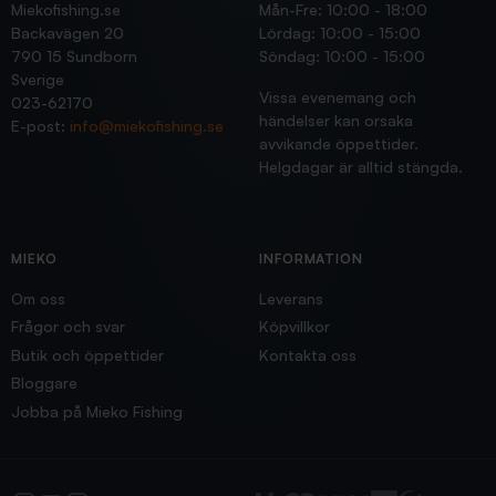
Miekofishing.se
Mån-Fre: 10:00 - 18:00
Backavägen 20
Lördag: 10:00 - 15:00
790 15 Sundborn
Söndag: 10:00 - 15:00
Sverige
Vissa evenemang och
023-62170
händelser kan orsaka
E-post:
info@miekofishing.se
avvikande öppettider.
Helgdagar är alltid stängda.
MIEKO
INFORMATION
Om oss
Leverans
Frågor och svar
Köpvillkor
Butik och öppettider
Kontakta oss
Bloggare
Jobba på Mieko Fishing