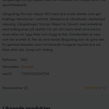
sportfiskebutik.
Långedrag Storsjö-släpet 562 med fyra ovala skedar som ger
krafitiga vibrationer i vattnet. Skedarna är tillverkade i klarlackad
mässing. Långedraget Storsjö-Släpet är försett med enkelkrok
med hulling även på skaftet för att ditt bete skall sitta bättre
även efter ett tags fiske och hugg av fisk. Enkelkroken är vass
och har storlek 4. Har du inte testat långedrag bör du göra det.
En gammal klassiker som fortfarande fungerar mycket bra vid
fiske efter bla. öring och röding.
Referens
562
Varumärke
Stoxdal
ean13
7332932006724
Recensioner (1)
Liknande produkter