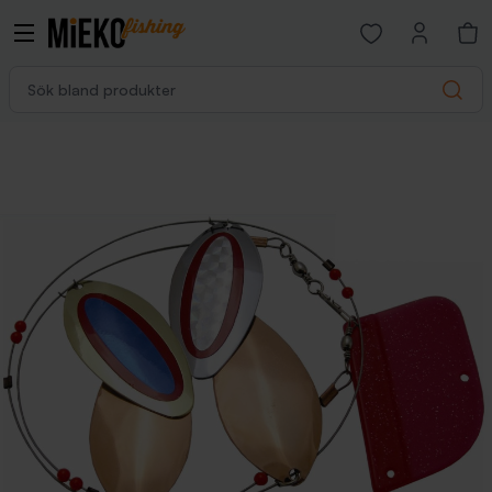
Open favorites p
Sök bland produkter
Search