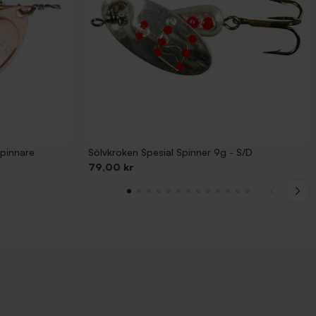
Spinnare
Sölvkroken Spesial Spinner 9g - S/D
Pris
79,00 kr