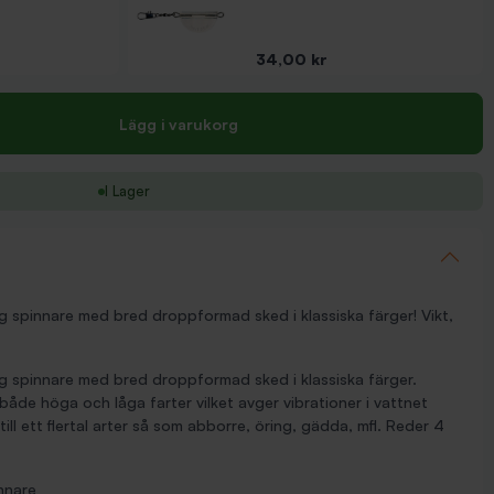
Pris
34,00 kr
Lägg i varukorg
I Lager
g spinnare med bred droppformad sked i klassiska färger! Vikt,
g spinnare med bred droppformad sked i klassiska färger.
 både höga och låga farter vilket avger vibrationer i vattnet
ill ett flertal arter så som abborre, öring, gädda, mfl. Reder 4
nnare