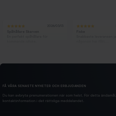
2026/03/13
Spåhållare Skarven
Fiske
En perfekt spåhållare för
Snabbaste leveransen j
kommande isfiske.
någonsin har fått....
Danne
Erling Holmström
FÅ VÅRA SENASTE NYHETER OCH ERBJUDANDEN
Du kan avbryta prenumerationen när som helst. För detta ändamål, 
kontaktinformation i det rättsliga meddelandet.