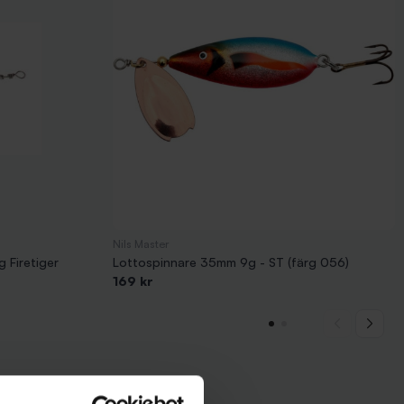
Nils Master
 Firetiger
Lottospinnare 35mm 9g - ST (färg 056)
169 kr