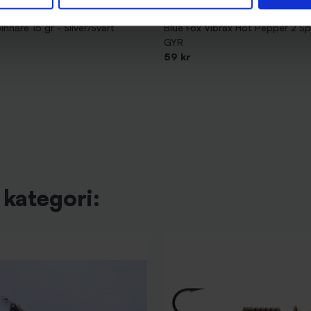
Blue Fox
nnare 15 gr - Silver/Svart
Blue Fox Vibrax Hot Pepper 2 Sp
GYR
59 kr
kategori: