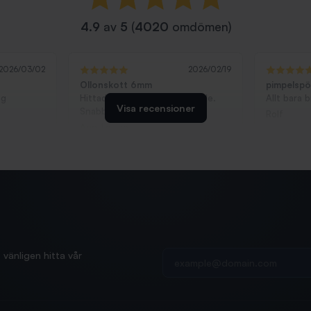
4.9
av
5
(
4020
omdömen)
2026/03/02
2026/02/19
Ollonskott 6mm
pimpelsp
ag
Hittade exakt vad jag behövde.
Allt bara 
Visa recensioner
Snabb och bra...
Rolf
Ann-Louise
Din e-postadress
vänligen hitta vår