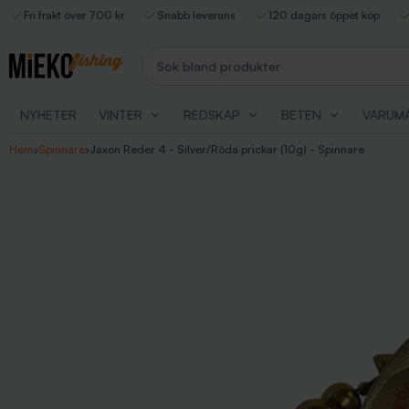
Fri frakt över 700 kr
Snabb leverans
120 dagars öppet köp
Sök bland produkter
NYHETER
VINTER
REDSKAP
BETEN
VARUM
Hem
›
Spinnare
›
Jaxon Reder 4 - Silver/Röda prickar (10g) - Spinnare