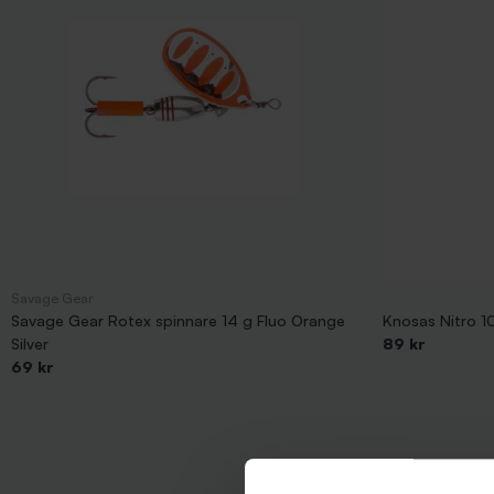
Savage Gear
Savage Gear Rotex spinnare 14 g Fluo Orange
Knosas Nitro 10
Silver
89 kr
69 kr