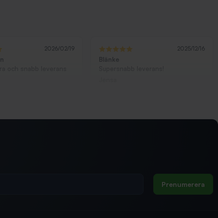
2026/02/19
2025/12/16
ön
Blänke
bra och snabb leverans
Supersnabb leverans!
Jensa
Prenumerera