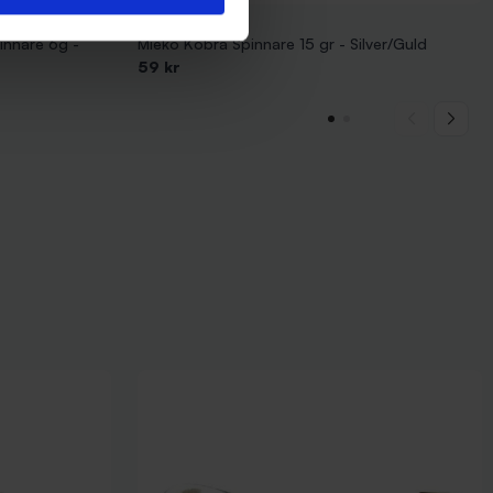
Mieko Predator
innare 6g -
Mieko Kobra Spinnare 15 gr - Silver/Guld
59 kr