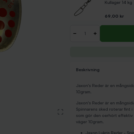
Kullager 14 kg
Pris
69,00 kr
Antal
-
+
Beskrivning
Jaxon's Reder är en mångsidi
10gram.
Jaxon's Reder är en mångsidi
Spinnarens sked roterar fint i
View large image
som gör den oerhört effektiv t
väger 10gram.
Jaxon Lukris Reder - Spi