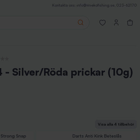
Kontakta oss:
info@miekofishing.se
,
023-62170
Search
Open favorites pa
censioner
 - Silver/Röda prickar (10g)
Visa alla 4 tillbehör
nap Strl 1, m. Kullagerlekande, 12kg (2-pack)
g Swivel Stl 8 - 25 kg (5-pack)
 Strong Snap
Darts Anti Kink Beteslås