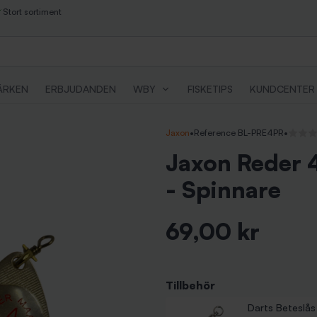
Stort sortiment
ÄRKEN
ERBJUDANDEN
WBY
FISKETIPS
KUNDCENTER
Jaxon
•
Reference BL-PRE4PR
•
Inga re
Jaxon Reder 4
- Spinnare
69,00 kr
Inkl. moms
Tillbehör
Wiggler Quick S
Beteslås Bearin
Darts Beteslås
Pris
Pris
35,00 kr
49,00 kr