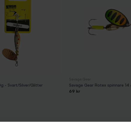
Savage Gear
g - Svart/Silver/Glitter
Savage Gear Rotex spinnare 14 g
69 kr