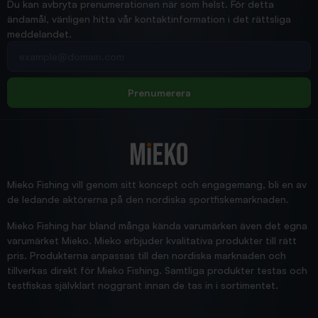
Du kan avbryta prenumerationen när som helst. För detta
ändamål, vänligen hitta vår kontaktinformation i det rättsliga
meddelandet.
2026/02/19
Din e-postadress
pimpelspön
Allt bara bra och snabb leverans
Rolf
Prenumerera
2025/12/16
Blänke
Supersnabb leverans!
Jensa
Mieko Fishing vill genom sitt koncept och engagemang, bli en av
de ledande aktörerna på den nordiska sportfiskemarknaden.
Mieko Fishing har bland många kända varumärken även det egna
varumärket Mieko. Mieko erbjuder kvalitativa produkter till rätt
pris. Produkterna anpassas till den nordiska marknaden och
tillverkas direkt för Mieko Fishing. Samtliga produkter testas och
testfiskas självklart noggrant innan de tas in i sortimentet.