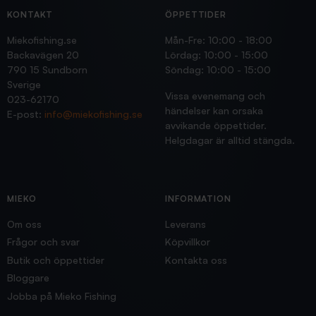
KONTAKT
ÖPPETTIDER
Miekofishing.se
Mån-Fre: 10:00 - 18:00
Backavägen 20
Lördag: 10:00 - 15:00
790 15 Sundborn
Söndag: 10:00 - 15:00
Sverige
Vissa evenemang och
023-62170
händelser kan orsaka
E-post:
info@miekofishing.se
avvikande öppettider.
Helgdagar är alltid stängda.
MIEKO
INFORMATION
Om oss
Leverans
Frågor och svar
Köpvillkor
Butik och öppettider
Kontakta oss
Bloggare
Jobba på Mieko Fishing