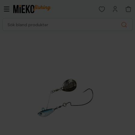
Open favorites p
Sök bland produkter
Search