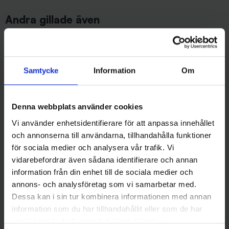
Andra gillade även
Samtycke
Information
Om
Denna webbplats använder cookies
Vi använder enhetsidentifierare för att anpassa innehållet
och annonserna till användarna, tillhandahålla funktioner
FKP-Gear
EFFZETT
för sociala medier och analysera vår trafik. Vi
FKP Gear VibLure Green
Effzett Spin Jig 14g - Firetiger
vidarebefordrar även sådana identifierare och annan
79 kr
79 kr
information från din enhet till de sociala medier och
annons- och analysföretag som vi samarbetar med.
Dessa kan i sin tur kombinera informationen med annan
information som du har tillhandahållit eller som de har
samlat in när du har använt deras tjänster.