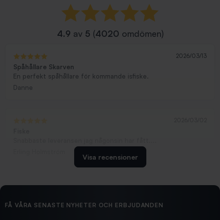
4.9
av
5
(
4020
omdömen)
2026/03/13
Spåhållare Skarven
En perfekt spåhållare för kommande isfiske.
Danne
2026/03/02
Fiske
Snabbaste leveransen jag någonsin har fått....
Erling Holmström
Visa recensioner
2026/02/19
Ollonskott 6mm
Hittade exakt vad jag behövde. Snabb och bra...
FÅ VÅRA SENASTE NYHETER OCH ERBJUDANDEN
Ann-Louise