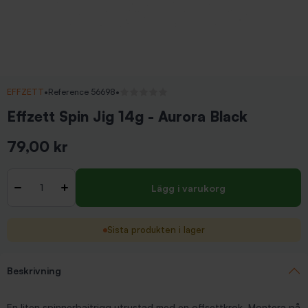
EFFZETT
•
Reference 56698
•
Inga recensioner
Effzett Spin Jig 14g - Aurora Black
79,00 kr
Inkl. moms
Antal
-
+
Lägg i varukorg
Sista produkten i lager
Beskrivning
En liten spinnerbaitrigg utrustad med en offsettkrok. Montera på