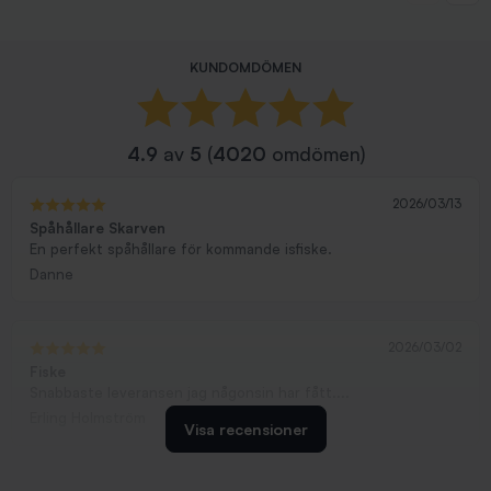
KUNDOMDÖMEN
4.9
av
5
(
4020
omdömen)
2026/03/13
Spåhållare Skarven
En perfekt spåhållare för kommande isfiske.
Danne
2026/03/02
Fiske
Snabbaste leveransen jag någonsin har fått....
Erling Holmström
Visa recensioner