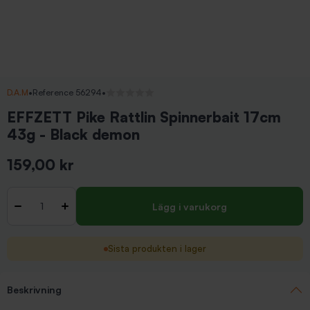
D.A.M
•
Reference 56294
•
Inga recensioner
EFFZETT Pike Rattlin Spinnerbait 17cm
43g - Black demon
159,00 kr
Inkl. moms
Antal
-
+
Lägg i varukorg
Sista produkten i lager
Beskrivning