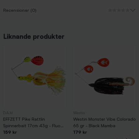
Recensioner (0)
Liknande produkter
D.A.M
Westin
EFFZETT Pike Rattlin
Westin Monster Vibe Colorado
Spinnerbait 17cm 43g - Fluo
65 gr - Black Mamba
Yellow/Orange
159 kr
179 kr