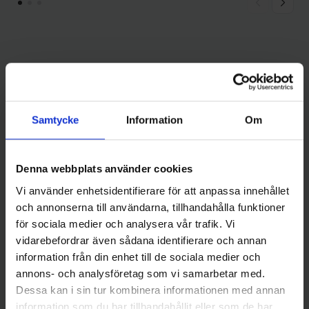
Andra gillade även
Samtycke
Information
Om
Denna webbplats använder cookies
Vi använder enhetsidentifierare för att anpassa innehållet
och annonserna till användarna, tillhandahålla funktioner
för sociala medier och analysera vår trafik. Vi
vidarebefordrar även sådana identifierare och annan
Mieko Predator
Mieko Predator
information från din enhet till de sociala medier och
Mieko Gäddtafs 50 cm, 2-
Mieko Smolt 13gr - Red Star
annons- och analysföretag som vi samarbetar med.
pack
65 kr
59 kr
Dessa kan i sin tur kombinera informationen med annan
information som du har tillhandahållit eller som de har