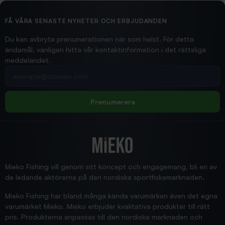
2026/02/19
Ollonskott 6mm
Hittade exakt vad jag behövde. Snabb och bra...
FÅ VÅRA SENASTE NYHETER OCH ERBJUDANDEN
Ann-Louise
Du kan avbryta prenumerationen när som helst. För detta
ändamål, vänligen hitta vår kontaktinformation i det rättsliga
meddelandet.
2026/02/19
Din e-postadress
pimpelspön
Allt bara bra och snabb leverans
Rolf
Prenumerera
2025/12/16
Blänke
Supersnabb leverans!
Jensa
Mieko Fishing vill genom sitt koncept och engagemang, bli en av
de ledande aktörerna på den nordiska sportfiskemarknaden.
Mieko Fishing har bland många kända varumärken även det egna
varumärket Mieko. Mieko erbjuder kvalitativa produkter till rätt
pris. Produkterna anpassas till den nordiska marknaden och