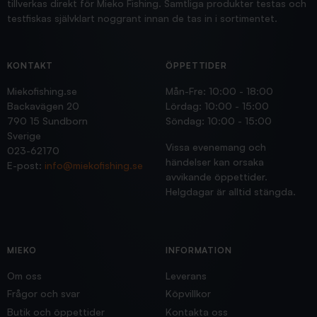
tillverkas direkt för Mieko Fishing. Samtliga produkter testas och
testfiskas självklart noggrant innan de tas in i sortimentet.
KONTAKT
ÖPPETTIDER
Miekofishing.se
Mån-Fre: 10:00 - 18:00
Backavägen 20
Lördag: 10:00 - 15:00
790 15 Sundborn
Söndag: 10:00 - 15:00
Sverige
Vissa evenemang och
023-62170
händelser kan orsaka
E-post:
info@miekofishing.se
avvikande öppettider.
Helgdagar är alltid stängda.
MIEKO
INFORMATION
Om oss
Leverans
Frågor och svar
Köpvillkor
Butik och öppettider
Kontakta oss