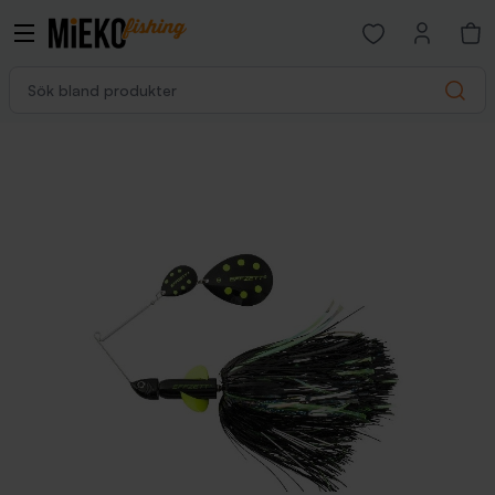
Open favorites p
Sök bland produkter
Search