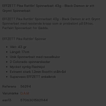
EFFZETT Pike Rattlin' Spinnerbait 43g - Black Demon är ett
Grymt Spinnerbait
EFFZETT Pike Rattlin' Spinnerbait 43g - Black Demon är ett Grymt
Spinnerbait med rasslande kropp som är prisbelönt på Efttex,
Perfekt Spinnerbait för Gädda.
EFFZETT Pike Rattlin' Spinner
Vikt: 43 gr
Längd: 17cm
Unik Spinnerbait med rasselkulor
2 Colorado spinnarskedar
Mycket synlig Flashkjol
Extremt stark 1.2mm Rostfri ståltråd
Supervass EFFZETT enkelkrok
Referens
56294
Varumärke
D.A.M
ean13
5706301562944