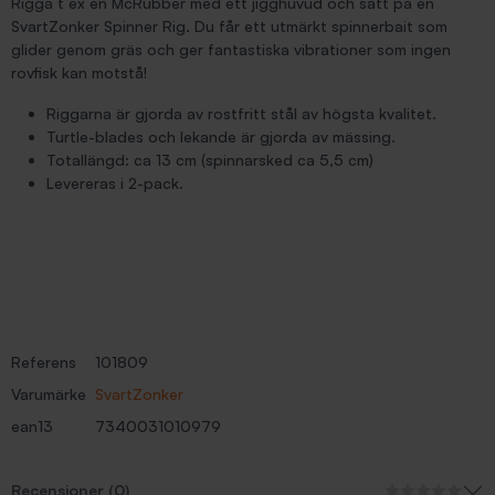
Rigga t ex en McRubber med ett jigghuvud och sätt på en
SvartZonker Spinner Rig. Du får ett utmärkt spinnerbait som
glider genom gräs och ger fantastiska vibrationer som ingen
rovfisk kan motstå!
Riggarna är gjorda av rostfritt stål av högsta kvalitet.
Turtle-blades och lekande är gjorda av mässing.
Totallängd: ca 13 cm (spinnarsked ca 5,5 cm)
Levereras i 2-pack.
Referens
101809
Varumärke
SvartZonker
ean13
7340031010979
Recensioner (0)