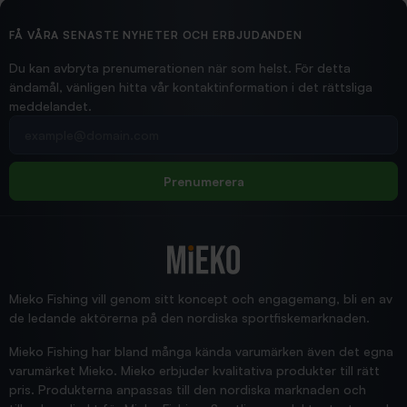
Ollonskott 6mm
Hittade exakt vad jag behövde. Snabb och bra...
FÅ VÅRA SENASTE NYHETER OCH ERBJUDANDEN
Ann-Louise
Du kan avbryta prenumerationen när som helst. För detta
ändamål, vänligen hitta vår kontaktinformation i det rättsliga
meddelandet.
2026/02/19
Din e-postadress
pimpelspön
Allt bara bra och snabb leverans
Rolf
Prenumerera
2025/12/16
Blänke
Supersnabb leverans!
Jensa
Mieko Fishing vill genom sitt koncept och engagemang, bli en av
de ledande aktörerna på den nordiska sportfiskemarknaden.
Mieko Fishing har bland många kända varumärken även det egna
varumärket Mieko. Mieko erbjuder kvalitativa produkter till rätt
pris. Produkterna anpassas till den nordiska marknaden och