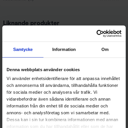
Liknande produkter
Samtycke
Information
Om
Denna webbplats använder cookies
Vi använder enhetsidentifierare för att anpassa innehållet
och annonserna till användarna, tillhandahålla funktioner
för sociala medier och analysera vår trafik. Vi
Westin
Westin
Westin Monster Vibe 23 gr -
Westin Monster Vibe 23 gr -
vidarebefordrar även sådana identifierare och annan
Steel Sardine
Chopper
information från din enhet till de sociala medier och
99 kr
99 kr
annons- och analysföretag som vi samarbetar med.
Dessa kan i sin tur kombinera informationen med annan
information som du har tillhandahållit eller som de har