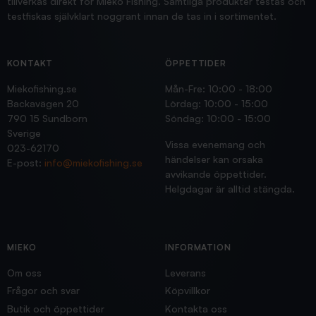
tillverkas direkt för Mieko Fishing. Samtliga produkter testas och
testfiskas självklart noggrant innan de tas in i sortimentet.
KONTAKT
ÖPPETTIDER
Miekofishing.se
Mån-Fre: 10:00 - 18:00
Backavägen 20
Lördag: 10:00 - 15:00
790 15 Sundborn
Söndag: 10:00 - 15:00
Sverige
Vissa evenemang och
023-62170
händelser kan orsaka
E-post:
info@miekofishing.se
avvikande öppettider.
Helgdagar är alltid stängda.
MIEKO
INFORMATION
Om oss
Leverans
Frågor och svar
Köpvillkor
Butik och öppettider
Kontakta oss