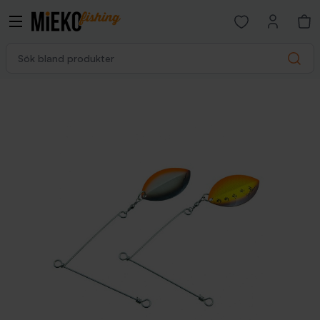
Open favorites p
Sök bland produkter
Search