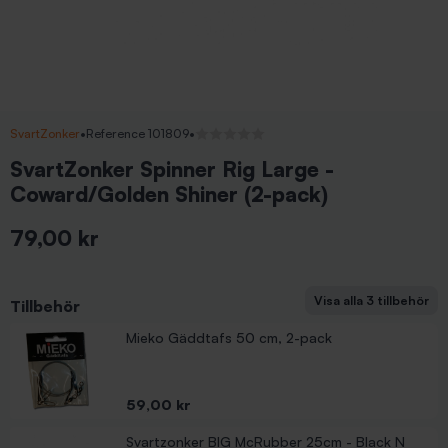
SvartZonker
•
Reference 101809
•
Inga recensioner
SvartZonker Spinner Rig Large -
Coward/Golden Shiner (2-pack)
79,00 kr
Inkl. moms
Visa alla 3 tillbehör
Tillbehör
SvartZonker McRubber 21cm - McStrong (2-pack)
Mieko Gäddtafs 50 cm, 2-pack
Pris
149,00 kr
Pris
59,00 kr
Svartzonker BIG McRubber 25cm - Black N