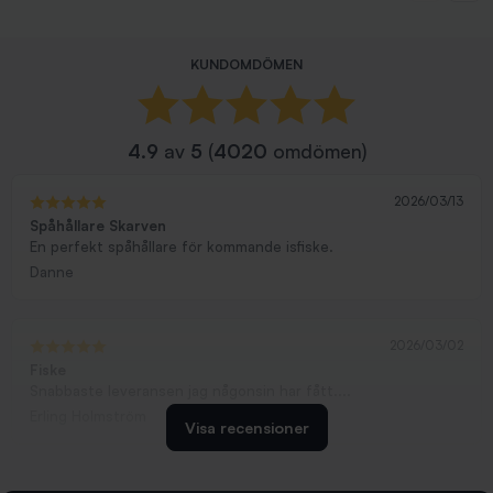
KUNDOMDÖMEN
4.9
av
5
(
4020
omdömen)
2026/03/13
Spåhållare Skarven
En perfekt spåhållare för kommande isfiske.
Danne
2026/03/02
Fiske
Snabbaste leveransen jag någonsin har fått....
Erling Holmström
Visa recensioner
2026/02/19