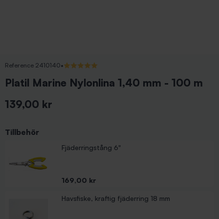
Reference 2410140
•
5/5 (1 recensioner)
Platil Marine Nylonlina 1,40 mm - 100 m
139,00 kr
Inkl. moms
Tillbehör
Fjäderringstång 6"
Pris
169,00 kr
Havsfiske, kraftig fjäderring 18 mm