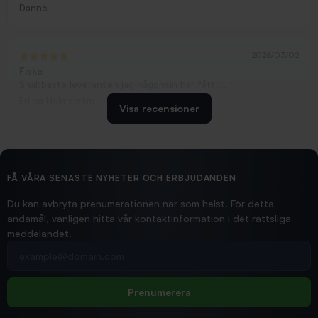
Danne
2026/03/02
Fiske
Snabbaste leveransen jag någonsin har fått....
Erling Holmström
Visa recensioner
2026/02/19
Ollonskott 6mm
Hittade exakt vad jag behövde. Snabb och bra...
FÅ VÅRA SENASTE NYHETER OCH ERBJUDANDEN
Ann-Louise
Du kan avbryta prenumerationen när som helst. För detta
ändamål, vänligen hitta vår kontaktinformation i det rättsliga
meddelandet.
2026/02/19
Din e-postadress
pimpelspön
Allt bara bra och snabb leverans
Rolf
Prenumerera