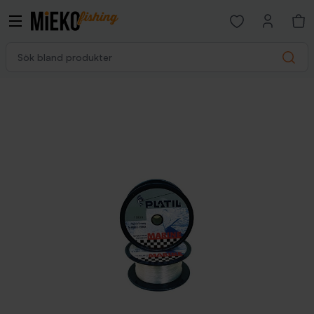
Open favorites p
Sök bland produkter
Search