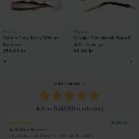
Westin
Wiggler
Westin Crazy Daisy 300 gr -
Wiggler Gummimakk Riggad
Rainbow
12/0 - Grön lys
Pris
Pris
239,00 kr
69,00 kr
KUNDOMDÖMEN
4.9
av
5
(
4020
omdömen)
2026/03/13
Spåhållare Skarven
En perfekt spåhållare för kommande isfiske.