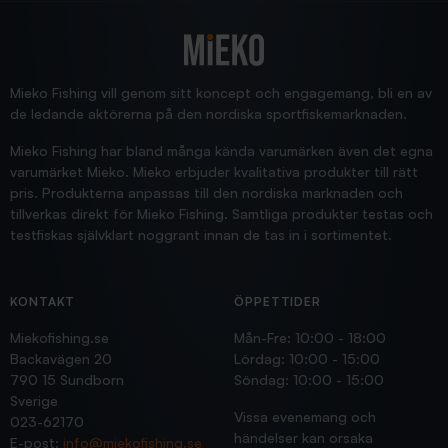
2025/12/16
Blänke
Supersnabb leverans!
Jensa
Mieko Fishing vill genom sitt koncept och engagemang, bli en av
de ledande aktörerna på den nordiska sportfiskemarknaden.
Mieko Fishing har bland många kända varumärken även det egna
varumärket Mieko. Mieko erbjuder kvalitativa produkter till rätt
pris. Produkterna anpassas till den nordiska marknaden och
tillverkas direkt för Mieko Fishing. Samtliga produkter testas och
testfiskas självklart noggrant innan de tas in i sortimentet.
KONTAKT
ÖPPETTIDER
Miekofishing.se
Mån-Fre: 10:00 - 18:00
Backavägen 20
Lördag: 10:00 - 15:00
790 15 Sundborn
Söndag: 10:00 - 15:00
Sverige
Vissa evenemang och
023-62170
händelser kan orsaka
E-post:
info@miekofishing.se