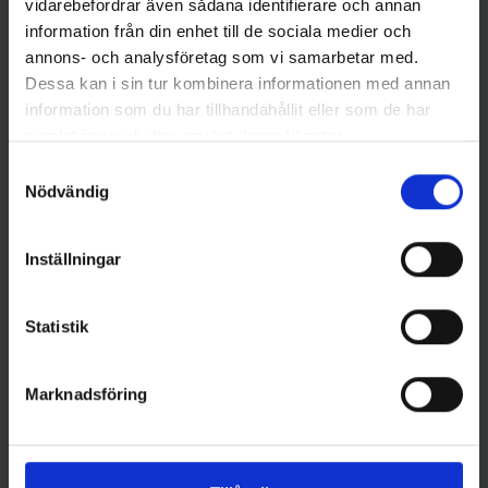
vidarebefordrar även sådana identifierare och annan
information från din enhet till de sociala medier och
annons- och analysföretag som vi samarbetar med.
Dessa kan i sin tur kombinera informationen med annan
information som du har tillhandahållit eller som de har
Mieko Predator
samlat in när du har använt deras tjänster.
Mieko Stinger Havsfiske 35 cm,
Mieko havsfisketackel
Samtyckesval
2-pack
gummimakk 2-pack
Nödvändig
69 kr
65 kr
Inställningar
Statistik
16 andra produkter i samma kategori:
Marknadsföring