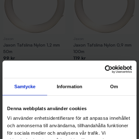
Jaxon
Jaxon
Jaxon Tafslina Nylon 1,2 mm
Jaxon Tafslina Nylon 0,9 mm
50m
100m
99 kr
119 kr
Samtycke
Information
Om
Andra gillade även
Denna webbplats använder cookies
Vi använder enhetsidentifierare för att anpassa innehållet
och annonserna till användarna, tillhandahålla funktioner
för sociala medier och analysera vår trafik. Vi