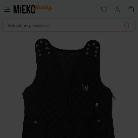
Open favorites p
Sök bland produkter
Search