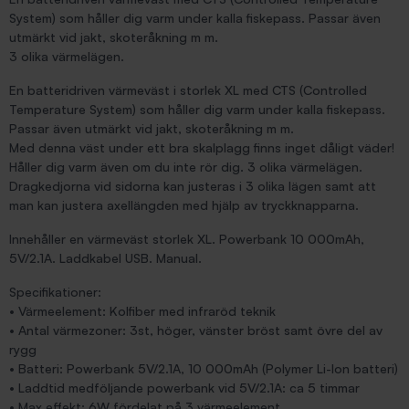
System) som håller dig varm under kalla fiskepass. Passar även
utmärkt vid jakt, skoteråkning m m.
3 olika värmelägen.
En batteridriven värmeväst i storlek XL med CTS (Controlled
Temperature System) som håller dig varm under kalla fiskepass.
Passar även utmärkt vid jakt, skoteråkning m m.
Med denna väst under ett bra skalplagg finns inget dåligt väder!
Håller dig varm även om du inte rör dig. 3 olika värmelägen.
Dragkedjorna vid sidorna kan justeras i 3 olika lägen samt att
man kan justera axellängden med hjälp av tryckknapparna.
Innehåller en värmeväst storlek XL. Powerbank 10 000mAh,
5V/2.1A. Laddkabel USB. Manual.
Specifikationer:
• Värmeelement: Kolfiber med infraröd teknik
• Antal värmezoner: 3st, höger, vänster bröst samt övre del av
rygg
• Batteri: Powerbank 5V/2.1A, 10 000mAh (Polymer Li-Ion batteri)
• Laddtid medföljande powerbank vid 5V/2.1A: ca 5 timmar
• Max effekt: 6W fördelat på 3 värmeelement