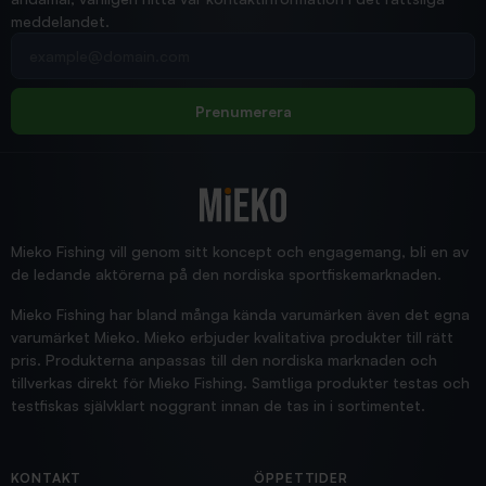
meddelandet.
2026/02/19
Din e-postadress
pimpelspön
Allt bara bra och snabb leverans
Rolf
Prenumerera
2025/12/16
Blänke
Supersnabb leverans!
Jensa
Mieko Fishing vill genom sitt koncept och engagemang, bli en av
de ledande aktörerna på den nordiska sportfiskemarknaden.
Mieko Fishing har bland många kända varumärken även det egna
varumärket Mieko. Mieko erbjuder kvalitativa produkter till rätt
pris. Produkterna anpassas till den nordiska marknaden och
tillverkas direkt för Mieko Fishing. Samtliga produkter testas och
testfiskas självklart noggrant innan de tas in i sortimentet.
KONTAKT
ÖPPETTIDER