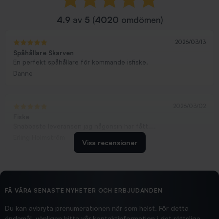
4.9
av
5
(
4020
omdömen)
2026/03/13
Spåhållare Skarven
En perfekt spåhållare för kommande isfiske.
Danne
2026/03/02
Fiske
Snabbaste leveransen jag någonsin har fått....
Erling Holmström
Visa recensioner
2026/02/19
Ollonskott 6mm
Hittade exakt vad jag behövde. Snabb och bra...
FÅ VÅRA SENASTE NYHETER OCH ERBJUDANDEN
Ann-Louise
Du kan avbryta prenumerationen när som helst. För detta
ändamål, vänligen hitta vår kontaktinformation i det rättsliga