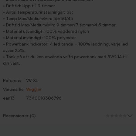
• Drifttid: Upp till 9 timmar
• Antal temperaturinställningar: 3st
• Temp Max/Medium/Min: 55/50/45
• Drifttid Max/Medium/Min: 9 timmar/7 timmar/4.5 timmar
• Material utvändigt: 100% vadderad nylon
• Material invändigt: 100% polyester
• Powerbank indikator: 4 led tända = 100% laddning, varje led
avser 25%.
• Tänk på att du kan använda valfri powerbank med 5V/2.1A till
din väst.
Referens
VV-XL
Varumärke
Wiggler
ean13
7340010306796
Recensioner (0)