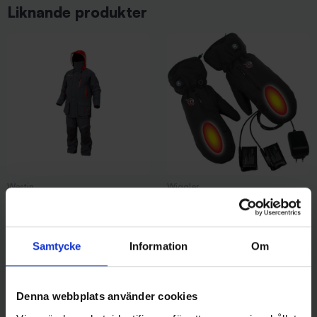
Liknande produkter
Westin
Wiggler
W4 Winter Suit Extreme Steel
Wiggler Värmevantar - XXXL
Grey - XL
(batteridrivna)
2 399 kr
949 kr
Samtycke
Information
Om
Denna webbplats använder cookies