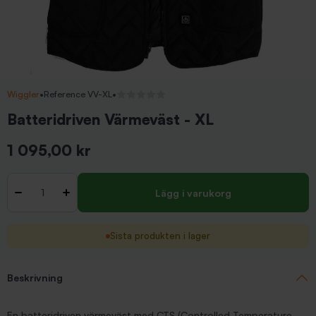
Wiggler
•
Reference VV-XL
•
Inga recensioner
Batteridriven Värmeväst - XL
1 095,00 kr
Inkl. moms
Antal
-
+
Lägg i varukorg
Sista produkten i lager
Beskrivning
En batteridriven värmeväst med CTS (Controlled Temperature