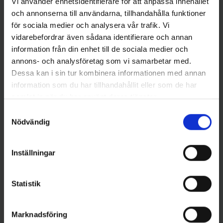
Vi använder enhetsidentifierare för att anpassa innehållet
Andra gillade även
och annonserna till användarna, tillhandahålla funktioner
för sociala medier och analysera vår trafik. Vi
vidarebefordrar även sådana identifierare och annan
information från din enhet till de sociala medier och
annons- och analysföretag som vi samarbetar med.
Dessa kan i sin tur kombinera informationen med annan
information som du har tillhandahållit eller som de har
samlat in när du har använt deras tjänster.
Samtyckesval
Nödvändig
Wiggler
Stoxdal
Wiggler Värmevantar - M/L
Fiskeglasögon med styrka
(batteridrivna)
+2,5
Inställningar
949 kr
129 kr
Statistik
Marknadsföring