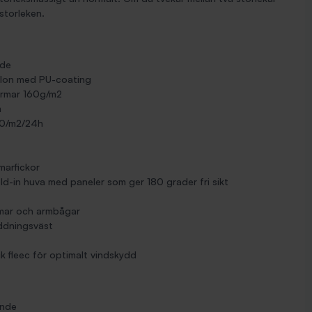
storleken.
nde
slon med PU-coating
ärmar 160g/m2
m
00/m2/24h
marfickor
old-in huva med paneler som ger 180 grader fri sikt
rmar och armbågar
äddningsväst
k fleec för optimalt vindskydd
ande