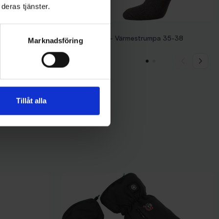
deras tjänster.
Thermo Ull 155 - Värmestrumpa 35-38
Marknadsföring
159 kr
Tillåt alla