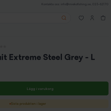
Kontakta oss:
info@miekofishing.se
,
023-62170
Search
Open favorites pa
censioner
t Extreme Steel Grey - L
Lägg i varukorg
Sista produkten i lager