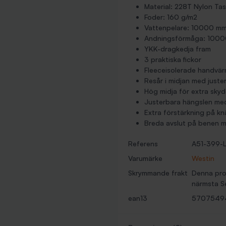
Material: 228T Nylon T
Foder: 160 g/m2
Vattenpelare: 10000 m
Andningsförmåga: 100
YKK-dragkedja fram
3 praktiska fickor
Fleeceisolerade handvär
Resår i midjan med juste
Hög midja för extra sky
Justerbara hängslen me
Extra förstärkning på kn
Breda avslut på benen 
Referens
A51-399-
Varumärke
Westin
Skrymmande frakt
Denna prod
närmsta Se
ean13
5707549