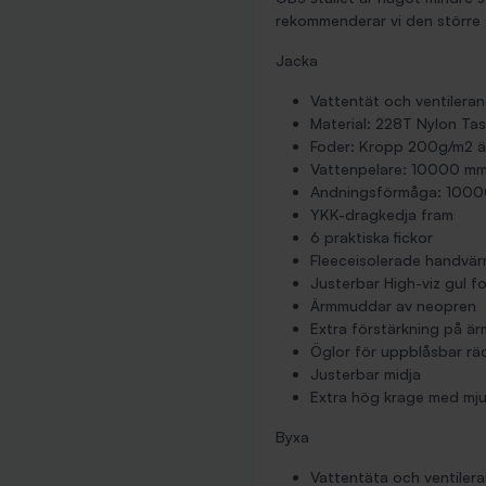
rekommenderar vi den större 
Jacka
Vattentät och ventilera
Material: 228T Nylon Ta
Foder: Kropp 200g/m2 
Vattenpelare: 10000 m
Andningsförmåga: 100
YKK-dragkedja fram
6 praktiska fickor
Fleeceisolerade handvär
Justerbar High-viz gul f
Ärmmuddar av neopren
Extra förstärkning på ä
Öglor för uppblåsbar r
Justerbar midja
Extra hög krage med mju
Byxa
Vattentäta och ventiler