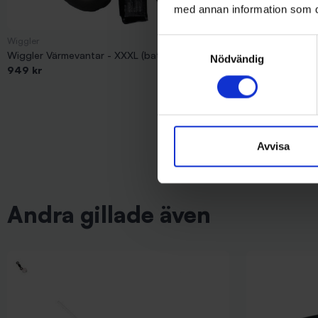
med annan information som du 
Wiggler
Wiggler
Samtyckesval
Wiggler Värmevantar - XXXL (batteridrivna)
Batteridriven V
Nödvändig
949 kr
1 095 kr
Avvisa
Andra gillade även