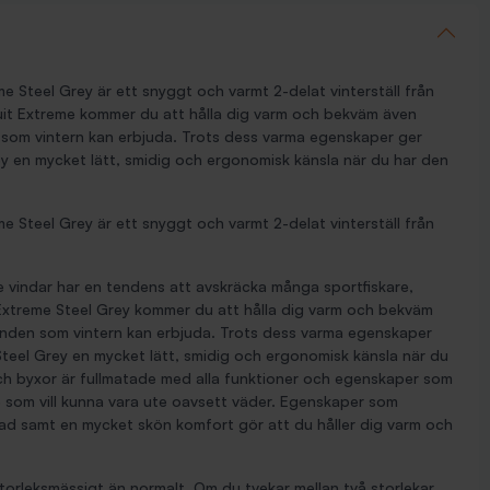
 Steel Grey är ett snyggt och varmt 2-delat vinterställ från
it Extreme kommer du att hålla dig varm och bekväm även
 som vintern kan erbjuda. Trots dess varma egenskaper ger
ey en mycket lätt, smidig och ergonomisk känsla när du har den
 Steel Grey är ett snyggt och varmt 2-delat vinterställ från
e vindar har en tendens att avskräcka många sportfiskare,
xtreme Steel Grey kommer du att hålla dig varm och bekväm
anden som vintern kan erbjuda. Trots dess varma egenskaper
teel Grey en mycket lätt, smidig och ergonomisk känsla när du
ch byxor är fullmatade med alla funktioner och egenskaper som
e som vill kunna vara ute oavsett väder. Egenskaper som
erad samt en mycket skön komfort gör att du håller dig varm och
torleksmässigt än normalt. Om du tvekar mellan två storlekar