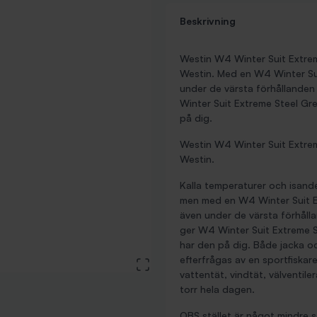
Beskrivning
Westin W4 Winter Suit Extreme
Westin. Med en W4 Winter Su
under de värsta förhållanden
Winter Suit Extreme Steel Gr
på dig.
Westin W4 Winter Suit Extreme
Westin.
Kalla temperaturer och isand
men med en W4 Winter Suit E
även under de värsta förhåll
ger W4 Winter Suit Extreme S
har den på dig. Både jacka o
efterfrågas av en sportfiskar
View large image
vattentät, vindtät, välventil
torr hela dagen.
OBS stället är något mindre s