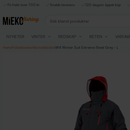
Fri frakt över 700 kr
Snabb leverans
120 dagars öppet köp
Sök bland produkter
NYHETER
VINTER
REDSKAP
BETEN
VARUM
Hem
›
Fiskekläder
›
Värmekläder
›
W4 Winter Suit Extreme Steel Grey - L