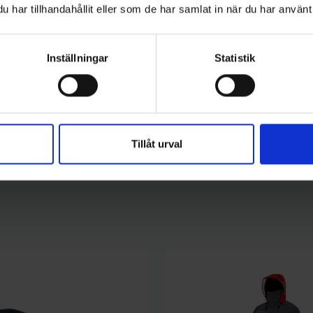
har tillhandahållit eller som de har samlat in när du har använt 
Wiggler
ärmeväst - XL
Värmemuff (batteridriven)
Inställningar
Statistik
949 kr
Tillåt urval