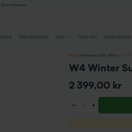
Stort sortiment
ÄRKEN
ERBJUDANDEN
WBY
FISKETIPS
KUNDCENTER
Westin
•
Reference A51-399-L
•
Inga re
W4 Winter Sui
2 399,00 kr
Inkl. moms
Antal
-
+