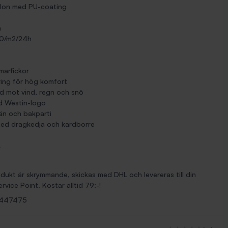
aslon med PU-coating
m
00/m2/24h
marfickor
ring för hög komfort
dd mot vind, regn och snö
d Westin-logo
än och bakparti
med dragkedja och kardborre
L
ukt är skrymmande, skickas med DHL och levereras till din
rvice Point. Kostar alltid 79:-!
447475