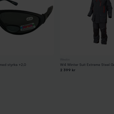
Westin
med styrka +2,0
W4 Winter Suit Extreme Steel G
2 399 kr