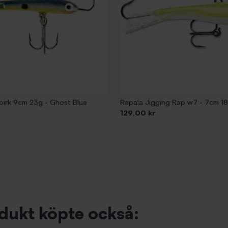
pirk 9cm 23g - Ghost Blue
Rapala Jigging Rap w7 - 7cm 1
Pris
129,00 kr
dukt köpte också: