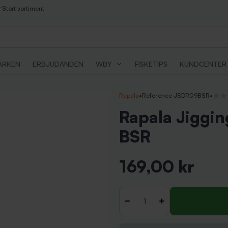
Stort sortiment
ÄRKEN
ERBJUDANDEN
WBY
FISKETIPS
KUNDCENTER
Rapala
•
Reference JSDR09BSR
•
Inga 
Rapala Jiggi
BSR
169,00 kr
Inkl. moms
Antal
-
+