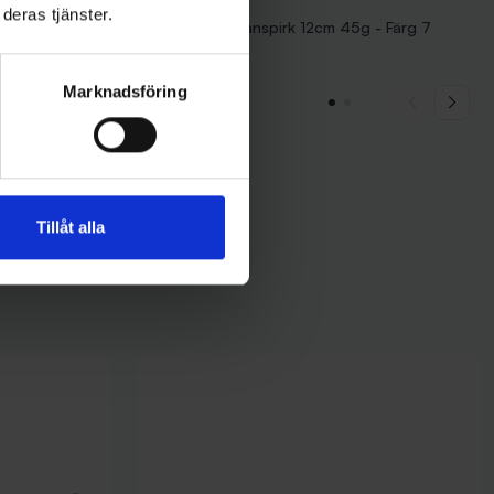
deras tjänster.
uld Prisma
Nils Master Balanspirk 12cm 45g - Färg 7
239 kr
Marknadsföring
Tillåt alla