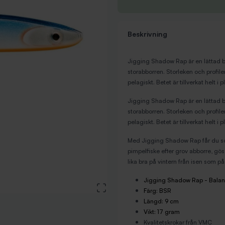
Beskrivning
Jigging Shadow Rap är en lättad b
storabborren. Storleken och profilen
pelagiskt.
Betet är tillverkat helt i
Jigging Shadow Rap är en lättad b
storabborren. Storleken och profilen
pelagiskt.
Betet är tillverkat helt i
Med Jigging Shadow Rap får du som 
pimpelfiske efter grov abborre, gö
lika bra på vintern från isen som 
Jigging Shadow Rap - Balan
View large image
Färg: BSR
Längd: 9 cm
Vikt: 17 gram
Kvalitetskrokar från VMC