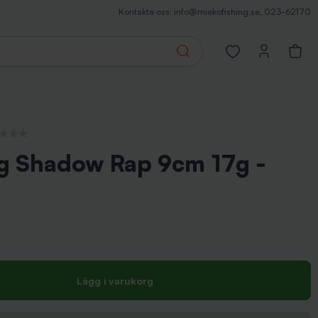
Kontakta oss:
info@miekofishing.se
,
023-62170
Search
Open favorites pa
recensioner
ng Shadow Rap 9cm 17g -
Lägg i varukorg