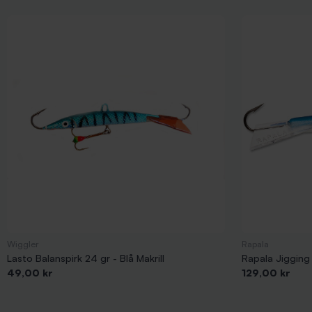
Wiggler
Rapala
Lasto Balanspirk 24 gr - Blå Makrill
Rapala Jiggin
Pris
Pris
49,00 kr
129,00 kr