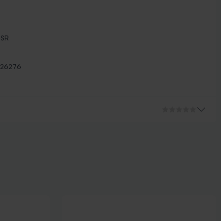
BSR
26276