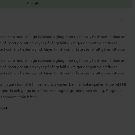
I Lager
alansare med en lugn svepande gång med rejält belly flash som älskas av
 på betet gör att den syns på långt håll vilket gör det perfekt att fiskas
 plast och är således blyfritt. Grym finish som måste ses för att göras rättvisa.
alansare med en lugn svepande gång med rejält belly flash som älskas av
 på betet gör att den syns på långt håll vilket gör det perfekt att fiskas
 plast och är således blyfritt. Grym finish som måste ses för att göras rättvisa.
jagar stor fisk från isen ett nytt vapen.
Den här balanspirken är perfekt till
s, gädda och giriga ädelfiskar som regnbåge, öring och röding. Fungerar
på sommaren från båten.
spirk