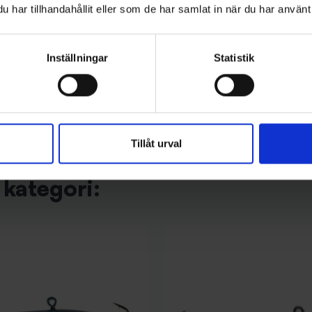
Fibe
har tillhandahållit eller som de har samlat in när du har använt 
sen Mini-Pirken 7g - C/R
Søvik DividalsBlinken 100mm - G
(Rödingblänke)
129 kr
Inställningar
Statistik
Tillåt urval
kategori: