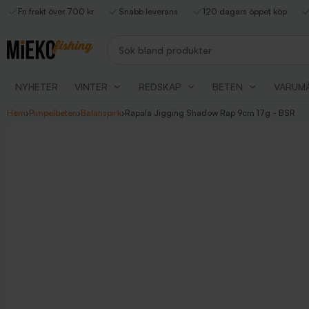
Fri frakt över 700 kr
Snabb leverans
120 dagars öppet köp
Sök bland produkter
NYHETER
VINTER
REDSKAP
BETEN
VARUM
Hem
›
Pimpelbeten
›
Balanspirk
›
Rapala Jigging Shadow Rap 9cm 17g - BSR