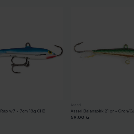
Asseri
g Rap w7 - 7cm 18g CHB
Asseri Balanspirk 21 gr - Grön/G
Pris
59,00 kr