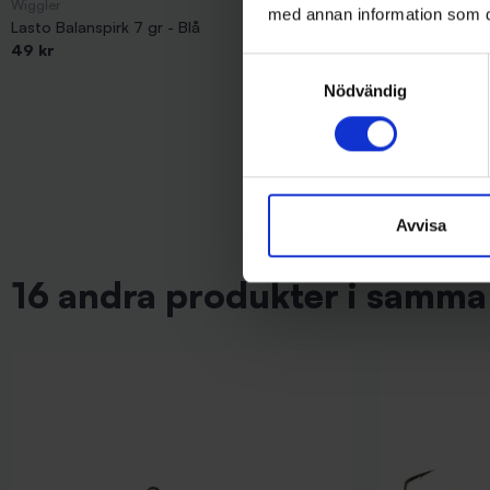
Wiggler
Sølvkroken
med annan information som du 
Lasto Balanspirk 7 gr - Blå
Sölvkroken Jen
49 kr
69 kr
Samtyckesval
Nödvändig
Avvisa
16 andra produkter i samma 