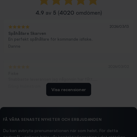
4.9
av
5
(
4020
omdömen)
2026/03/13
Spåhållare Skarven
En perfekt spåhållare för kommande isfiske.
Danne
2026/03/02
Fiske
Snabbaste leveransen jag någonsin har fått....
Erling Holmström
Visa recensioner
2026/02/19
Ollonskott 6mm
Hittade exakt vad jag behövde. Snabb och bra...
FÅ VÅRA SENASTE NYHETER OCH ERBJUDANDEN
Ann-Louise
Du kan avbryta prenumerationen när som helst. För detta
ändamål, vänligen hitta vår kontaktinformation i det rättsliga