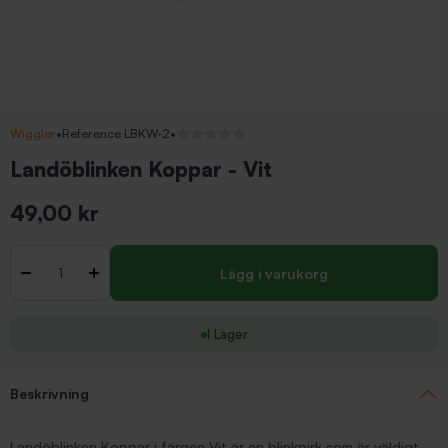
Wiggler
•
Reference LBKW-2
•
Inga recensioner
Landöblinken Koppar - Vit
49,00 kr
Inkl. moms
Antal
-
+
Lägg i varukorg
I Lager
Beskrivning
Landöblinken Koppar i färgen Vit är en blinkpirk som är väldigt