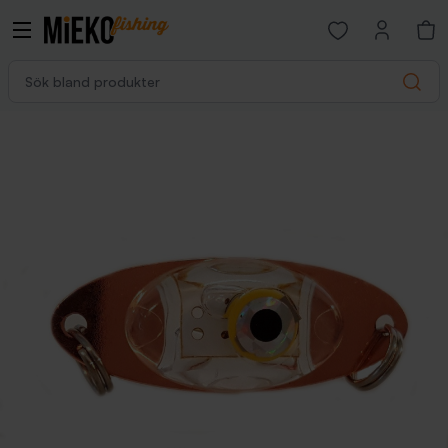
Open favorites p
Sök bland produkter
Search