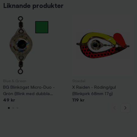
Liknande produkter
Blue & Green
Stoxdal
BG Blinkögat Micro-Duo -
X Raiden - Röding/gul
Grön (Blink med dubbla
(Blinkpirk 68mm 17g)
lekande)
49 kr
119 kr