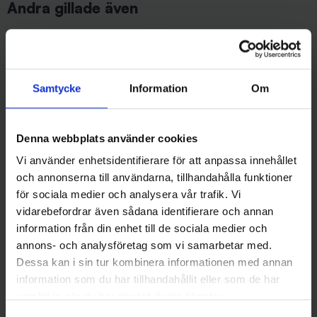
Andra gillade även
Samtycke
Information
Om
Denna webbplats använder cookies
Vi använder enhetsidentifierare för att anpassa innehållet
och annonserna till användarna, tillhandahålla funktioner
Wiggler
Sølvkroken
för sociala medier och analysera vår trafik. Vi
Landöblinken Koppar - Röd
Sölvkroken Jensen Mini-Pirken
49 kr
7g - C/R
vidarebefordrar även sådana identifierare och annan
69 kr
information från din enhet till de sociala medier och
annons- och analysföretag som vi samarbetar med.
Dessa kan i sin tur kombinera informationen med annan
information som du har tillhandahållit eller som de har
samlat in när du har använt deras tjänster.