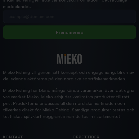
meddelandet.
2026/02/19
Din e-postadress
pimpelspön
Allt bara bra och snabb leverans
Rolf
Prenumerera
2025/12/16
Blänke
Supersnabb leverans!
Jensa
Mieko Fishing vill genom sitt koncept och engagemang, bli en av
de ledande aktörerna på den nordiska sportfiskemarknaden.
Mieko Fishing har bland många kända varumärken även det egna
varumärket Mieko. Mieko erbjuder kvalitativa produkter till rätt
pris. Produkterna anpassas till den nordiska marknaden och
tillverkas direkt för Mieko Fishing. Samtliga produkter testas och
testfiskas självklart noggrant innan de tas in i sortimentet.
KONTAKT
ÖPPETTIDER