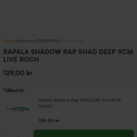
Rapala
•
Reference SDRSD09ROL
•
Inga recensioner
RAPALA SHADOW RAP SHAD DEEP 9CM
LIVE ROCH
129,00 kr
Inkl. moms
Tillbehör
Rapala Shadow Rap SHALLOW 11cm BLUE
GHOST
Pris
139,00 kr
Antal