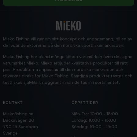
2025/12/16
Blänke
Supersnabb leverans!
Jensa
Mieko Fishing vill genom sitt koncept och engagemang, bli en av
de ledande aktörerna på den nordiska sportfiskemarknaden.
Mieko Fishing har bland många kända varumärken även det egna
varumärket Mieko. Mieko erbjuder kvalitativa produkter till rätt
pris. Produkterna anpassas till den nordiska marknaden och
tillverkas direkt för Mieko Fishing. Samtliga produkter testas och
testfiskas självklart noggrant innan de tas in i sortimentet.
KONTAKT
ÖPPETTIDER
Miekofishing.se
Mån-Fre: 10:00 - 18:00
Backavägen 20
Lördag: 10:00 - 15:00
790 15 Sundborn
Söndag: 10:00 - 15:00
Sverige