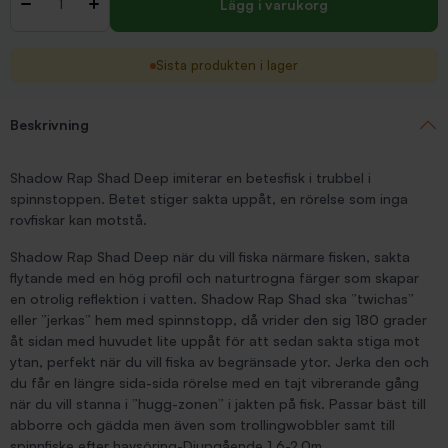
-
+
Lägg i varukorg
Sista produkten i lager
Beskrivning
Shadow Rap Shad Deep imiterar en betesfisk i trubbel i
spinnstoppen. Betet stiger sakta uppåt, en rörelse som inga
rovfiskar kan motstå.
Shadow Rap Shad Deep när du vill fiska närmare fisken, sakta
flytande med en hög profil och naturtrogna färger som skapar
en otrolig reflektion i vatten. Shadow Rap Shad ska ”twichas”
eller ”jerkas” hem med spinnstopp, då vrider den sig 180 grader
åt sidan med huvudet lite uppåt för att sedan sakta stiga mot
ytan, perfekt när du vill fiska av begränsade ytor. Jerka den och
du får en längre sida-sida rörelse med en tajt vibrerande gång
när du vill stanna i ”hugg-zonen” i jakten på fisk. Passar bäst till
abborre och gädda men även som trollingwobbler samt till
spinnfiske efter havsöring-Djupgående 1,6-2,0m.