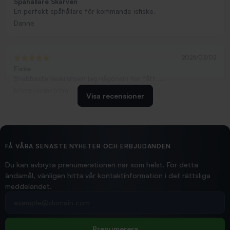
Spåhållare Skarven
En perfekt spåhållare för kommande isfiske.
Danne
2026/03/02
Fiske
Snabbaste leveransen jag någonsin har fått....
Erling Holmström
Visa recensioner
2026/02/19
Ollonskott 6mm
Hittade exakt vad jag behövde. Snabb och bra...
FÅ VÅRA SENASTE NYHETER OCH ERBJUDANDEN
Ann-Louise
Du kan avbryta prenumerationen när som helst. För detta
ändamål, vänligen hitta vår kontaktinformation i det rättsliga
meddelandet.
2026/02/19
Din e-postadress
pimpelspön
Allt bara bra och snabb leverans
Rolf
Prenumerera