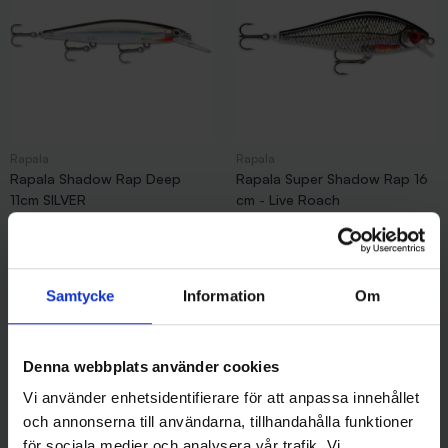
Rapala
Rapala
Rapala Shadow Rap Deep
Rapala Super Shadow Rap 16
11cm SILVER
cm - Live Roach
139 kr
169 kr
Samtycke
Information
Om
Andra gillade även
Denna webbplats använder cookies
Vi använder enhetsidentifierare för att anpassa innehållet
och annonserna till användarna, tillhandahålla funktioner
för sociala medier och analysera vår trafik. Vi