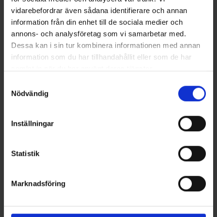
vidarebefordrar även sådana identifierare och annan
information från din enhet till de sociala medier och
annons- och analysföretag som vi samarbetar med.
Dessa kan i sin tur kombinera informationen med annan
information som du har tillhandahållit eller som de har
samlat in när du har använt deras tjänster.
Rapala
Rapala
Rapala Shadow Rap Shad
Rapala Shadow Rap Deep
Samtyckesval
Nödvändig
SHALLOW 9cm PERCH
11cm LIVE ROACH
129 kr
139 kr
Inställningar
Statistik
16 andra produkter i samma kategori:
Marknadsföring
Slut i Lager