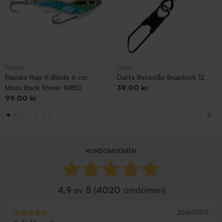
Rapala
Darts
Rapala Rap V-Blade 6 cm -
Darts Beteslås Snaplock 12
Pris
Moss Back Shiner (MBS)
39,00 kr
Pris
99,00 kr
KUNDOMDÖMEN
4.9
av
5
(
4020
omdömen)
2026/03/13