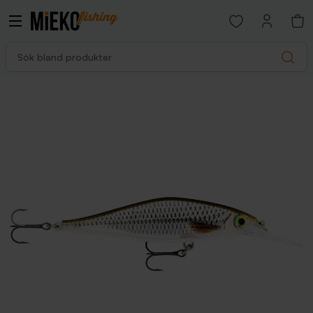
Open favorites p
Sök bland produkter
Search