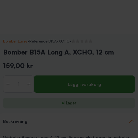
Bomber Lures
•
Reference B15A-XCHO
•
Inga recensioner
Bomber B15A Long A, XCHO, 12 cm
159,00 kr
Inkl. moms
Antal
-
+
Lägg i varukorg
I Lager
Beskrivning
Wobbler Bomber Long A, 12 cm, är en mycket populär wobbler