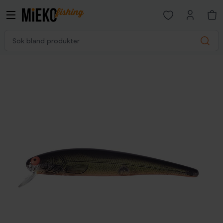
Open favorites p
Sök bland produkter
Search