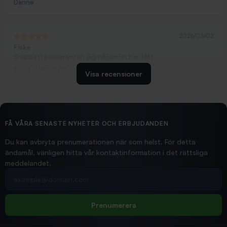
Danne
2026/03/02
Fiske
Snabbaste leveransen jag någonsin har fått....
Erling Holmström
Visa recensioner
2026/02/19
Ollonskott 6mm
Hittade exakt vad jag behövde. Snabb och bra...
FÅ VÅRA SENASTE NYHETER OCH ERBJUDANDEN
Ann-Louise
Du kan avbryta prenumerationen när som helst. För detta
ändamål, vänligen hitta vår kontaktinformation i det rättsliga
meddelandet.
2026/02/19
Din e-postadress
pimpelspön
Allt bara bra och snabb leverans
Rolf
Prenumerera