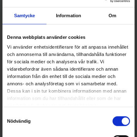
Samtycke
Information
Om
Bomber Lures
Bomber Lures
Denna webbplats använder cookies
Bomber B15A Long A 12 cm -
Bomber B15A Long A 12 cm -
WIGG31
CHLO
Vi använder enhetsidentifierare för att anpassa innehållet
159 kr
159 kr
och annonserna till användarna, tillhandahålla funktioner
för sociala medier och analysera vår trafik. Vi
vidarebefordrar även sådana identifierare och annan
information från din enhet till de sociala medier och
annons- och analysföretag som vi samarbetar med.
Dessa kan i sin tur kombinera informationen med annan
16 andra produkter i samma kategori:
information som du har tillhandahållit eller som de har
samlat in när du har använt deras tjänster.
Samtyckesval
Nödvändig