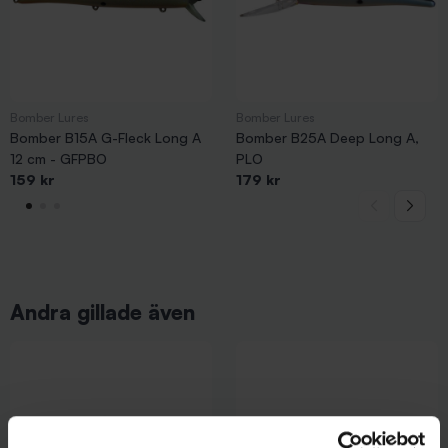
Bomber Lures
Bomber Lures
Bomber B15A G-Fleck Long A
Bomber B25A Deep Long A,
12 cm - GFPBO
PLO
159 kr
179 kr
Andra gillade även