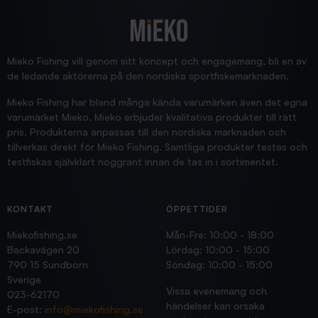
2025/12/16
Blänke
Supersnabb leverans!
Jensa
Mieko Fishing vill genom sitt koncept och engagemang, bli en av
de ledande aktörerna på den nordiska sportfiskemarknaden.
Mieko Fishing har bland många kända varumärken även det egna
varumärket Mieko. Mieko erbjuder kvalitativa produkter till rätt
pris. Produkterna anpassas till den nordiska marknaden och
tillverkas direkt för Mieko Fishing. Samtliga produkter testas och
testfiskas självklart noggrant innan de tas in i sortimentet.
KONTAKT
ÖPPETTIDER
Miekofishing.se
Mån-Fre: 10:00 - 18:00
Backavägen 20
Lördag: 10:00 - 15:00
790 15 Sundborn
Söndag: 10:00 - 15:00
Sverige
Vissa evenemang och
023-62170
händelser kan orsaka
E-post:
info@miekofishing.se