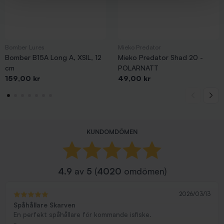
Bomber Lures
Mieko Predator
Bomber B15A Long A, XSIL, 12
Mieko Predator Shad 20 -
cm
POLARNATT
Pris
Pris
159,00 kr
49,00 kr
KUNDOMDÖMEN
4.9
av
5
(
4020
omdömen)
2026/03/13
Spåhållare Skarven
En perfekt spåhållare för kommande isfiske.