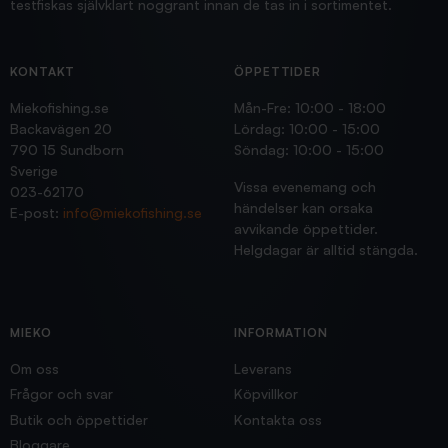
testfiskas självklart noggrant innan de tas in i sortimentet.
KONTAKT
ÖPPETTIDER
Miekofishing.se
Mån-Fre: 10:00 - 18:00
Backavägen 20
Lördag: 10:00 - 15:00
790 15 Sundborn
Söndag: 10:00 - 15:00
Sverige
Vissa evenemang och
023-62170
händelser kan orsaka
E-post:
info@miekofishing.se
avvikande öppettider.
Helgdagar är alltid stängda.
MIEKO
INFORMATION
Om oss
Leverans
Frågor och svar
Köpvillkor
Butik och öppettider
Kontakta oss
Bloggare