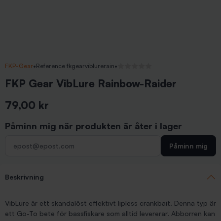
FKP-Gear
•
Reference fkgearviblurerain
•
Inga recensioner
FKP Gear VibLure Rainbow-Raider
79,00 kr
Inkl. moms
Påminn mig när produkten är åter i lager
Påminn mig
Beskrivning
VibLure är ett skandalöst effektivt lipless crankbait. Denna typ är
ett Go-To bete för bassfiskare som alltid levererar. Abborren kan