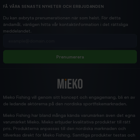
Ollonskott 6mm
Hittade exakt vad jag behövde. Snabb och bra...
FÅ VÅRA SENASTE NYHETER OCH ERBJUDANDEN
Ann-Louise
Du kan avbryta prenumerationen när som helst. För detta
ändamål, vänligen hitta vår kontaktinformation i det rättsliga
meddelandet.
2026/02/19
Din e-postadress
pimpelspön
Allt bara bra och snabb leverans
Rolf
Prenumerera
2025/12/16
Blänke
Supersnabb leverans!
Jensa
Mieko Fishing vill genom sitt koncept och engagemang, bli en av
de ledande aktörerna på den nordiska sportfiskemarknaden.
Mieko Fishing har bland många kända varumärken även det egna
varumärket Mieko. Mieko erbjuder kvalitativa produkter till rätt
pris. Produkterna anpassas till den nordiska marknaden och
tillverkas direkt för Mieko Fishing. Samtliga produkter testas och