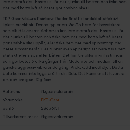
inte motstå det. Kasta ut, låt det sjunka till botten och fiska hem
det med korta lyft så betet gör snabba sim u
FKP Gear VibLure Rainbow-Raider är ett skandalöst effektivt
lipless crankbait. Denna typ är ett Go-To bete för bassfiskare
som alltid levererar. Abborren kan inte motstå det. Kasta ut, låt
det sjunka till botten och fiska hem det med korta lyft så betet
gör snabba sim uppåt, eller fiska hem det med spinnstopp där
betet simmar neråt. Det funkar även ypperligt att bara fiska hem
statiskt eller släpa efter båten. Det har tre olika lin-infästningar
som ger betet 3 olika gångar från Moderate och medium till en
ganska aggressiv vibrerande gång. Krokskydd medföljer. Detta
bete kommer inte ligga orört i din låda. Det kommer att leverera
om och om igen. 12g 6cm
Referens
fkgearviblurerain
Varumärke
FKP-Gear
ean13
28636151
Tillverkarens art.nr.
fkgearviblurerain