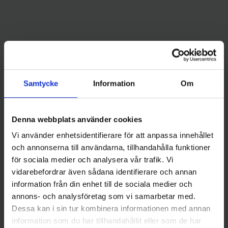
Andra gillade även
Samtycke
Information
Om
Denna webbplats använder cookies
Vi använder enhetsidentifierare för att anpassa innehållet
och annonserna till användarna, tillhandahålla funktioner
för sociala medier och analysera vår trafik. Vi
FKP-Gear
Rapala
vidarebefordrar även sådana identifierare och annan
FKP Gear VibLure MF SHAD
Rapala Super Shadow Rap 16
information från din enhet till de sociala medier och
79 kr
cm - Twiligt Zone
annons- och analysföretag som vi samarbetar med.
169 kr
Dessa kan i sin tur kombinera informationen med annan
information som du har tillhandahållit eller som de har