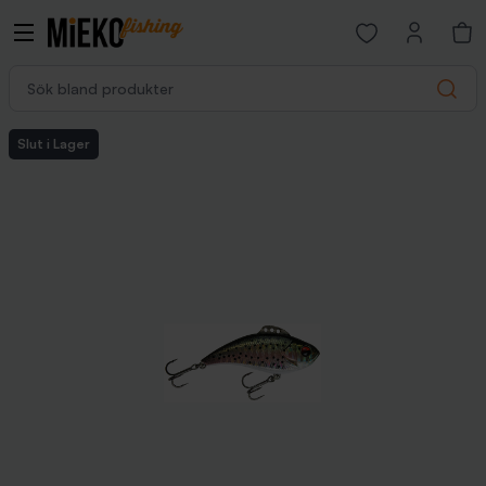
Open favorites p
Sök bland produkter
Search
Slut i Lager