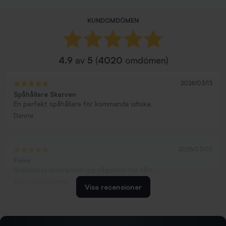
KUNDOMDÖMEN
4.9
av
5
(
4020
omdömen)
2026/03/13
Spåhållare Skarven
En perfekt spåhållare för kommande isfiske.
Danne
2026/03/02
Fiske
Snabbaste leveransen jag någonsin har fått....
Erling Holmström
Visa recensioner
2026/02/19