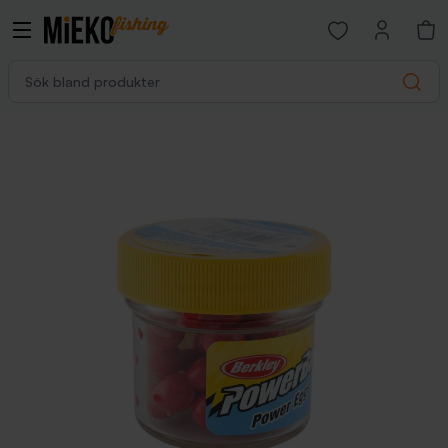
Open favorites p
Sök bland produkter
Search