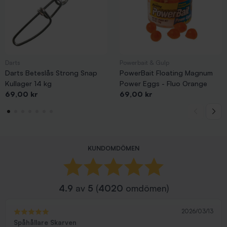
Darts
Powerbait & Gulp
Darts Beteslås Strong Snap
PowerBait Floating Magnum
Kullager 14 kg
Power Eggs - Fluo Orange
Pris
Pris
69,00 kr
69,00 kr
KUNDOMDÖMEN
4.9
av
5
(
4020
omdömen)
2026/03/13
Spåhållare Skarven