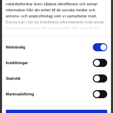
vidarebefordrar även sådana identifierare och annan
information från din enhet till de sociala medier och
annons- och analysföretag som vi samarbetar med.
Dessa kan i sin tur kombinera informationen med annan
information som du har tillhandahållit eller som de har
samlat in när du har använt deras tjänster.
Berkley
Powerbait & Gulp
PowerBait Floating Magnum
Gulp Salmon Eggs - Fluo Red
Samtyckesval
Power Eggs - Rainbow
99 kr
Nödvändig
69 kr
Inställningar
Statistik
16 andra produkter i samma kategori:
Marknadsföring
Slut i Lager