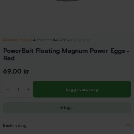
Powerbait & Gulp
•
Reference 1140292
•
Inga recensioner
PowerBait Floating Magnum Power Eggs -
Red
69,00 kr
Inkl. moms
Antal
-
+
Lägg i varukorg
I Lager
Beskrivning