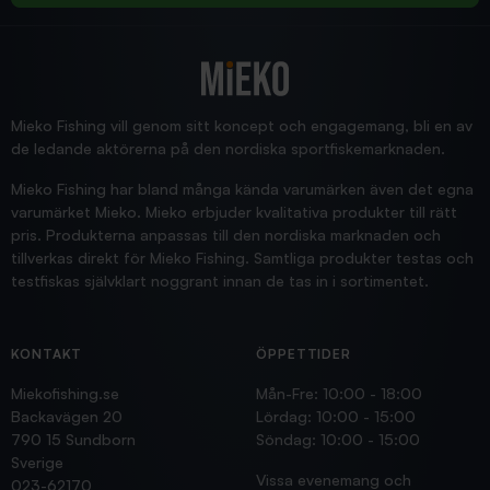
2025/12/16
Blänke
Supersnabb leverans!
Jensa
Mieko Fishing vill genom sitt koncept och engagemang, bli en av
de ledande aktörerna på den nordiska sportfiskemarknaden.
Mieko Fishing har bland många kända varumärken även det egna
varumärket Mieko. Mieko erbjuder kvalitativa produkter till rätt
pris. Produkterna anpassas till den nordiska marknaden och
tillverkas direkt för Mieko Fishing. Samtliga produkter testas och
testfiskas självklart noggrant innan de tas in i sortimentet.
KONTAKT
ÖPPETTIDER
Miekofishing.se
Mån-Fre: 10:00 - 18:00
Backavägen 20
Lördag: 10:00 - 15:00
790 15 Sundborn
Söndag: 10:00 - 15:00
Sverige
Vissa evenemang och
023-62170