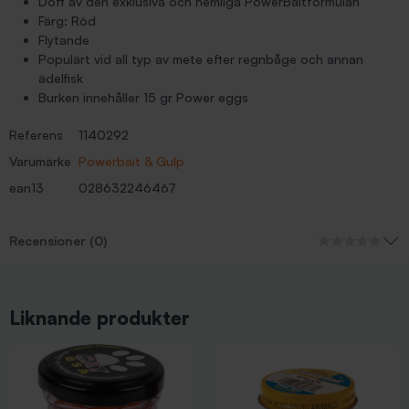
Doft av den exklusiva och hemliga PowerBaitformulan
Färg: Röd
Flytande
Populärt vid all typ av mete efter regnbåge och annan
ädelfisk
Burken innehåller 15 gr Power eggs
Referens
1140292
Varumärke
Powerbait & Gulp
ean13
028632246467
Recensioner (0)
Liknande produkter