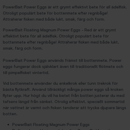
PowerBait Power Eggs är ett grymt effektivt bete för all ädelfisk.
Otroligt populärt bete för bottenmete efter regnbåge!
Attraherar fisken med både lukt, smak, färg och form.
PowerBait Floating Magnum Power Eggs - Red är ett grymt
effektivt bete för all ädelfisk. Otroligt populärt bete för
bottenmete efter regnbåge! Attraherar fisken med både lukt,
smak, färg och form.
PowerBait Power Eggs används främst till bottenmete. Power
eggs fungerar dock självklart även till traditionellt flötmete och
till pimpelfisket vintertid.
Vid bottenmete använder du enkelkrok eller tunn trekrok för
bästa flytkraft. Använd tillräckligt många power eggs så kroken
flyter upp. Hur högt du vill ha betet från botten justerar du med
tafsens längd från sänket. Otrolig effektivt, speciellt sommartid
när vattnet är varmt och fisken tenderar att trycka djupare längs
botten.
PowerBait Floating Magnum Power Eggs