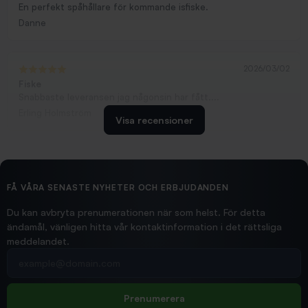
En perfekt spåhållare för kommande isfiske.
Danne
2026/03/02
Fiske
Snabbaste leveransen jag någonsin har fått....
Erling Holmström
Visa recensioner
2026/02/19
Ollonskott 6mm
Hittade exakt vad jag behövde. Snabb och bra...
FÅ VÅRA SENASTE NYHETER OCH ERBJUDANDEN
Ann-Louise
Du kan avbryta prenumerationen när som helst. För detta
ändamål, vänligen hitta vår kontaktinformation i det rättsliga
meddelandet.
2026/02/19
Din e-postadress
pimpelspön
Allt bara bra och snabb leverans
Rolf
Prenumerera