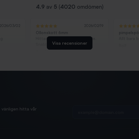
4.9
av
5
(
4020
omdömen)
2026/03/02
2026/02/19
Ollonskott 6mm
pimpelsp
ag
Hittade exakt vad jag behövde.
Allt bara 
Visa recensioner
Snabb och bra...
Rolf
Ann-Louise
Din e-postadress
vänligen hitta vår