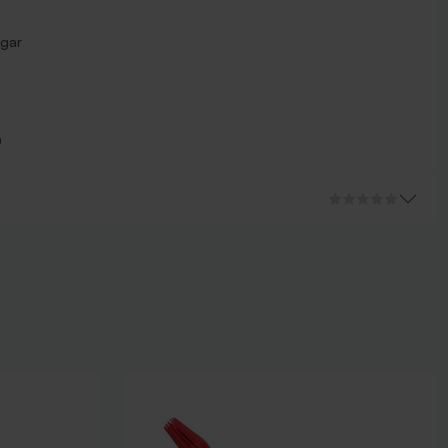
ngar
0