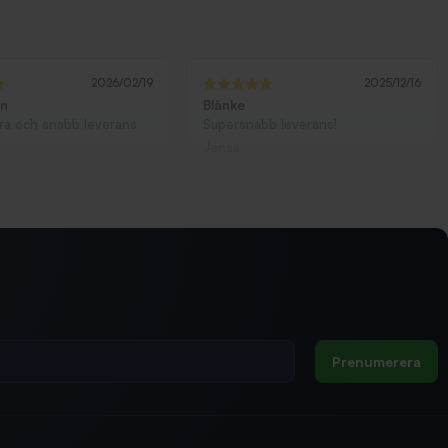
2026/02/19
2025/12/16
ön
Blänke
bra och snabb leverans
Supersnabb leverans!
Jensa
Prenumerera