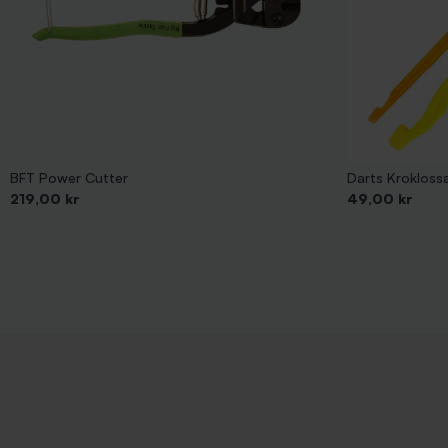
BFT Power Cutter
Darts Krokloss
Pris
Pris
219,00 kr
49,00 kr