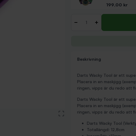
Pris
199,00 kr
Antal
-
+
Beskrivning
Darts Wacky Tool är ett super
Placera in en maskjigg (exemp
ringen, vipps är du redo att fi
Darts Wacky Tool är ett super
Placera in en maskjigg (exemp
ringen, vipps är du redo att fi
View large image
Darts Wacky Tool (Verkty
Totallängd: 12,8cm
Innermått:
12mm