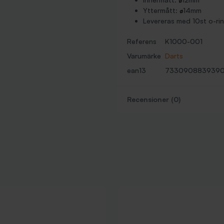
ø
Yttermått:
14mm
ø
Levereras med 10st o-ri
Referens
K1000-001
Varumärke
Darts
ean13
733090883939
Recensioner (0)