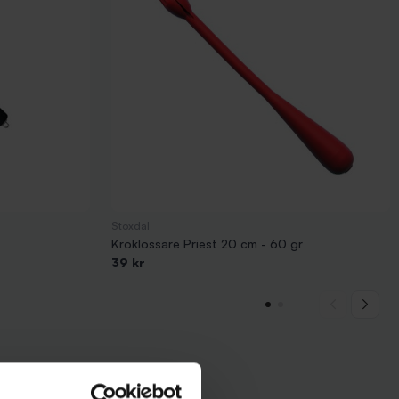
Stoxdal
Kroklossare Priest 20 cm - 60 gr
39 kr