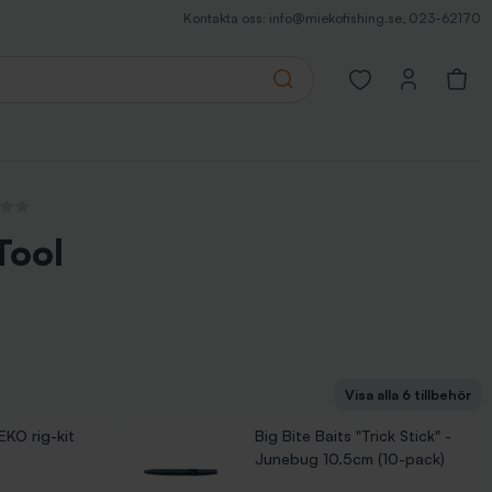
Kontakta oss:
info@miekofishing.se
,
023-62170
Search
Open favorites pa
censioner
Tool
Visa alla 6 tillbehör
Trick Stick" - Sour Grape 10.5cm (10-pack)
Trick Stick" - Crawfish Orange Swirl 10.5cm (10-pack)
"Trick Stick" - Watermelon Chartreuse 10.5cm (10-pack)
ill (15-pack)
KO rig-kit
Big Bite Baits "Trick Stick" -
Junebug 10.5cm (10-pack)