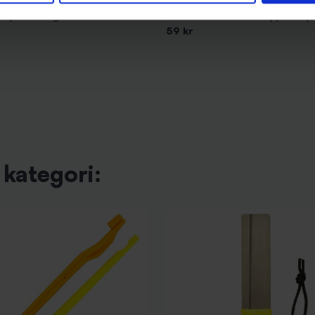
Blue Fox
uper Rolling stl. 8
Blue Fox Vibrax Hot Pepper 1 Sp
59 kr
kategori: