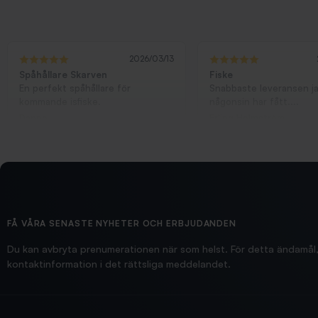
2026/03/13
Spåhållare Skarven
Fiske
En perfekt spåhållare för
Snabbaste leveransen j
kommande isfiske.
någonsin har fått....
Danne
Erling Holmström
FÅ VÅRA SENASTE NYHETER OCH ERBJUDANDEN
Du kan avbryta prenumerationen när som helst. För detta ändamål, 
kontaktinformation i det rättsliga meddelandet.