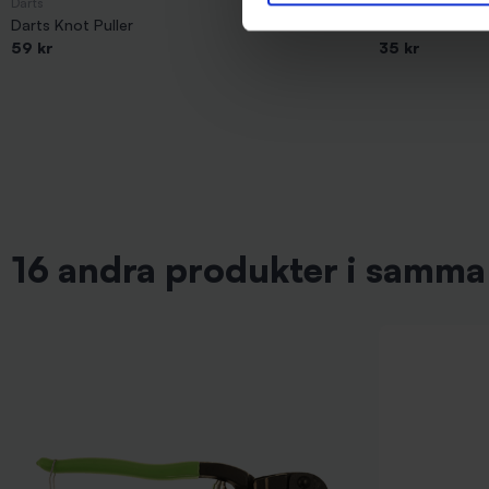
Darts
Darts
Darts Knot Puller
Darts Lekande S
59 kr
35 kr
16 andra produkter i samma 