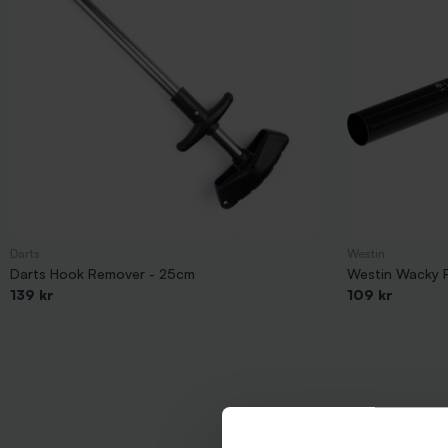
Darts
Westin
Darts Hook Remover - 25cm
Westin Wacky R
139 kr
109 kr