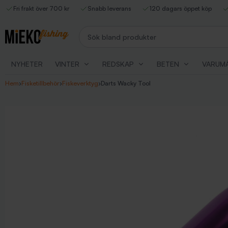
Fri frakt över 700 kr
Snabb leverans
120 dagars öppet köp
Sök bland produkter
NYHETER
VINTER
REDSKAP
BETEN
VARUM
Hem
›
Fisketillbehör
›
Fiskeverktyg
›
Darts Wacky Tool