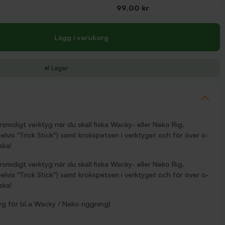
Pris
99,00 kr
Lägg i varukorg
I Lager
smidigt verktyg när du skall fiska Wacky- eller Neko Rig.
elvis "Trick Stick") samt krokspetsen i verktyget och för över o-
ska!
smidigt verktyg när du skall fiska Wacky- eller Neko Rig.
elvis "Trick Stick") samt krokspetsen i verktyget och för över o-
ska!
g för bl.a Wacky / Neko riggning)