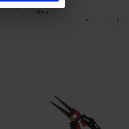
Darts
innare 4g - BYR
Darts Multisax
129 kr