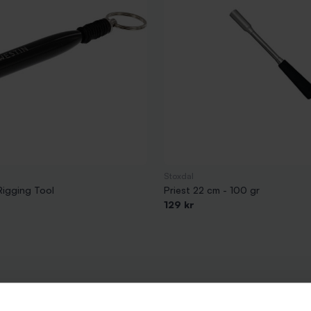
Stoxdal
igging Tool
Priest 22 cm - 100 gr
129 kr