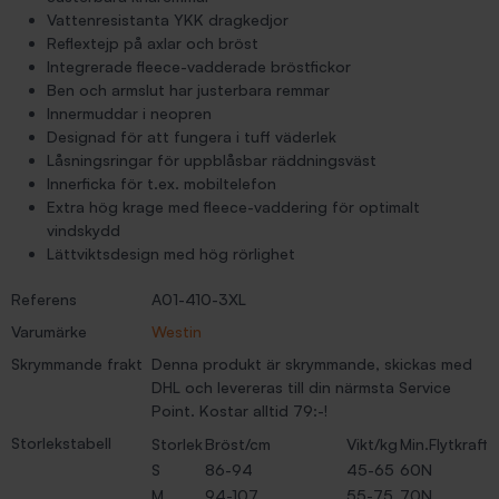
Vattenresistanta YKK dragkedjor
Reflextejp på axlar och bröst
Integrerade fleece-vadderade bröstfickor
Ben och armslut har justerbara remmar
Innermuddar i neopren
Designad för att fungera i tuff väderlek
Låsningsringar för uppblåsbar räddningsväst
Innerficka för t.ex. mobiltelefon
Extra hög krage med fleece-vaddering för optimalt
vindskydd
Lättviktsdesign med hög rörlighet
Referens
A01-410-3XL
Varumärke
Westin
Skrymmande frakt
Denna produkt är skrymmande, skickas med
DHL och levereras till din närmsta Service
Point. Kostar alltid 79:-!
Storlekstabell
Storlek
Bröst/cm
Vikt/kg
Min.Flytkraft
S
86-94
45-65
60N
M
94-107
55-75
70N