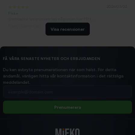
2026/03/02
Fiske
Snabbaste leveransen jag någonsin har fått....
Erling Holmström
Visa recensioner
2026/02/19
Ollonskott 6mm
Hittade exakt vad jag behövde. Snabb och bra...
FÅ VÅRA SENASTE NYHETER OCH ERBJUDANDEN
Ann-Louise
Du kan avbryta prenumerationen när som helst. För detta
ändamål, vänligen hitta vår kontaktinformation i det rättsliga
meddelandet.
2026/02/19
Din e-postadress
pimpelspön
Allt bara bra och snabb leverans
Rolf
Prenumerera
2025/12/16
Blänke