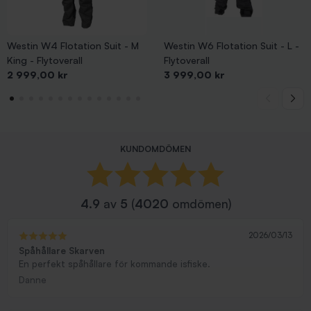
Westin W4 Flotation Suit - M
Westin W6 Flotation Suit - L -
King - Flytoverall
Flytoverall
Pris
Pris
2 999,00 kr
3 999,00 kr
KUNDOMDÖMEN
4.9
av
5
(
4020
omdömen)
2026/03/13
Spåhållare Skarven
En perfekt spåhållare för kommande isfiske.
Danne