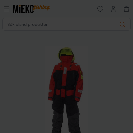
Open favorites p
Sök bland produkter
Search