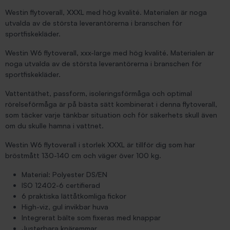
Westin flytoverall, XXXL med hög kvalité. Materialen är noga
utvalda av de största leverantörerna i branschen för
sportfiskekläder.
Westin W6 flytoverall, xxx-large med hög kvalité. Materialen är
noga utvalda av de största leverantörerna i branschen för
sportfiskekläder.
Vattentäthet, passform, isoleringsförmåga och optimal
rörelseförmåga är på bästa sätt kombinerat i denna flytoverall,
som täcker varje tänkbar situation och för säkerhets skull även
om du skulle hamna i vattnet.
Westin W6 flytoverall i storlek XXXL är tillför dig som har
bröstmått 130-140 cm och väger över 100 kg.
Material: Polyester DS/EN
ISO 12402-6 certifierad
6 praktiska lättåtkomliga fickor
High-viz, gul invikbar huva
Integrerat bälte som fixeras med knappar
Justerbara knäremmar