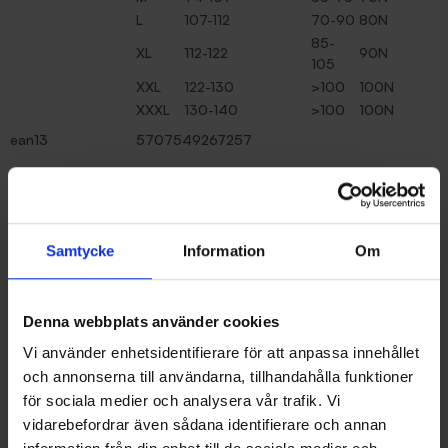
L
107-112
70-90
80N
85-
XL
112-122
90N
105
XXL
122-130
>100
100N
XXXL
130-140
>100
100N
ean13
5707549267257
Recensioner (0)
Samtycke
Information
Om
Liknande produkter
Denna webbplats använder cookies
Vi använder enhetsidentifierare för att anpassa innehållet
och annonserna till användarna, tillhandahålla funktioner
för sociala medier och analysera vår trafik. Vi
vidarebefordrar även sådana identifierare och annan