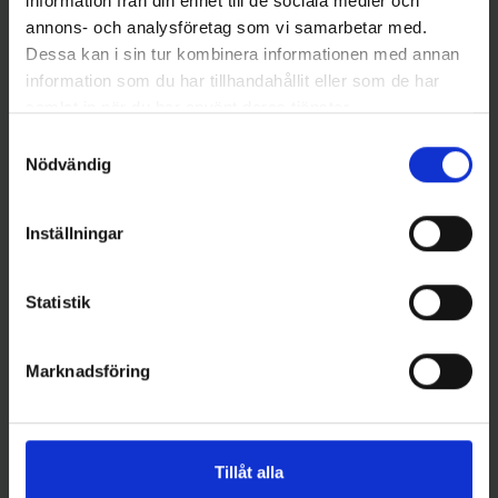
information från din enhet till de sociala medier och
annons- och analysföretag som vi samarbetar med.
Dessa kan i sin tur kombinera informationen med annan
information som du har tillhandahållit eller som de har
Westin
Westin
samlat in när du har använt deras tjänster.
Westin W4 Flotation Suit -
Westin W4 Flotation Suit - L
XXXL - Flytoverall
King - Flytoverall
Samtyckesval
2 999 kr
2 999 kr
Nödvändig
Inställningar
Andra gillade även
Statistik
Marknadsföring
Tillåt alla