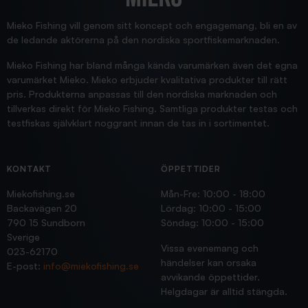
Supersnabb leverans!
Jensa
Mieko Fishing vill genom sitt koncept och engagemang, bli en av
de ledande aktörerna på den nordiska sportfiskemarknaden.
Mieko Fishing har bland många kända varumärken även det egna
varumärket Mieko. Mieko erbjuder kvalitativa produkter till rätt
pris. Produkterna anpassas till den nordiska marknaden och
tillverkas direkt för Mieko Fishing. Samtliga produkter testas och
testfiskas självklart noggrant innan de tas in i sortimentet.
KONTAKT
ÖPPETTIDER
Miekofishing.se
Mån-Fre: 10:00 - 18:00
Backavägen 20
Lördag: 10:00 - 15:00
790 15 Sundborn
Söndag: 10:00 - 15:00
Sverige
Vissa evenemang och
023-62170
händelser kan orsaka
E-post:
info@miekofishing.se
avvikande öppettider.
Helgdagar är alltid stängda.