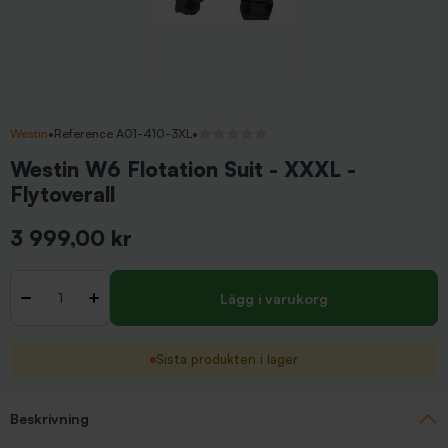
Westin
•
Reference A01-410-3XL
•
Inga recensioner
Westin W6 Flotation Suit - XXXL -
Flytoverall
3 999,00 kr
Inkl. moms
Antal
-
+
Lägg i varukorg
Sista produkten i lager
Beskrivning