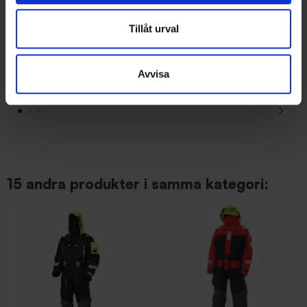
Tillåt urval
Wiggler
Stoxdal
Wiggler Deep Seeker Glow
Fiskeglasögon med styrka
Avvisa
(Gulrosa) 300g 8/0
+2,5
99 kr
129 kr
15 andra produkter i samma kategori: