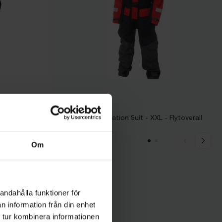
Westin
lytoverall
Westin W6 Flotation Suit - XXL - Flytoverall
3 999 kr
Om
andahålla funktioner för
n information från din enhet
 tur kombinera informationen