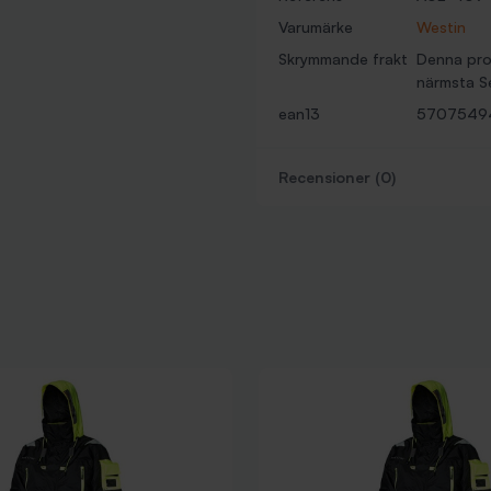
Varumärke
Westin
Skrymmande frakt
Denna prod
närmsta Se
ean13
57075494
Recensioner (0)