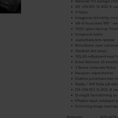
Material: PU-belagd 21
DS / EN ISO 12.402-6 cer
9 fickor
Integrerat lättviktig ort
Vik in huva med 180 ° vi
210D nylon ripstop förs
Integrerat bälte
Justerbara knä remmar
Bröstfickor med vattena
Flexibelt lätt skum
SOLAS reflexband med f
Enkel åtkomst till inner
2 fleece isolerade fickor
Neopren manschetter
Dubbla justerbara ben 
Radio / VHF ficka på väns
DS / EN ISO 12.402-8 cert
D-ringtil fastsättning a
Effektiv mesh avloppet 
Extra hög krage med mju
Referens
A02-409-