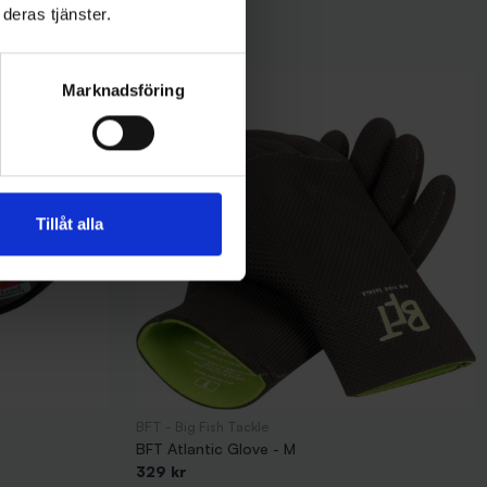
deras tjänster.
Marknadsföring
Tillåt alla
BFT - Big Fish Tackle
BFT Atlantic Glove - M
329 kr