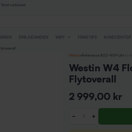
Stort sortiment
ÄRKEN
ERBJUDANDEN
WBY
FISKETIPS
KUNDCENTER
lytoverall
Westin
•
Reference A02-409-LK
•
Inga
Westin W4 Flo
Flytoverall
2 999,00 kr
Inkl. moms
Antal
-
+