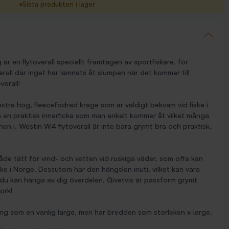
Sista produkten i lager
 är en flytoverall speciellt framtagen av sportfiskare, för
erall där inget har lämnats åt slumpen när det kommer till
verall!
extra hög, fleecefodrad krage som är väldigt bekväm vid fiske i
en en praktisk innerficka som man enkelt kommer åt vilket många
en i. Westin W4 flytoverall är inte bara grymt bra och praktisk,
både tätt för vind- och vatten vid ruskiga väder, som ofta kan
ske i Norge. Dessutom har den hängslen inuti, vilket kan vara
du kan hänga av dig överdelen. Givetvis är passform grymt
ork!
lång som en vanlig large, men har bredden som storleken x-large.