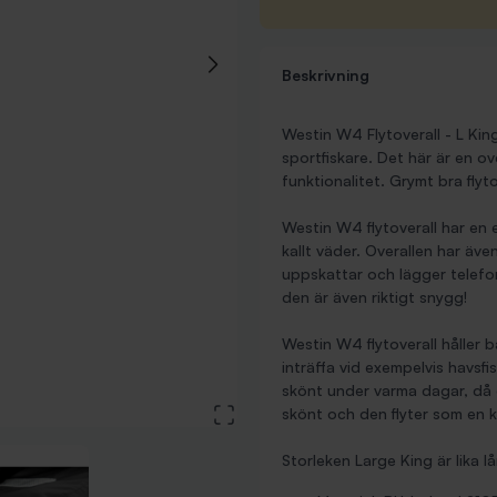
Beskrivning
Westin W4 Flytoverall - L King
sportfiskare. Det här är en ov
funktionalitet. Grymt bra flyto
Westin W4 flytoverall har en 
kallt väder. Overallen har äv
uppskattar och lägger telefon
den är även riktigt snygg!
Westin W4 flytoverall håller 
inträffa vid exempelvis havsfi
skönt under varma dagar, då 
View large image
skönt och den flyter som en k
Storleken Large King är lika 