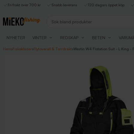
Fri frakt över 700 kr
Snabb leverans
120 dagars öppet köp
Sök bland produkter
NYHETER
VINTER
REDSKAP
BETEN
VARUM
Hem
›
Fiskekläder
›
Flytoverall & Torrdräkt
›
Westin W4 Flotation Suit - L King - F