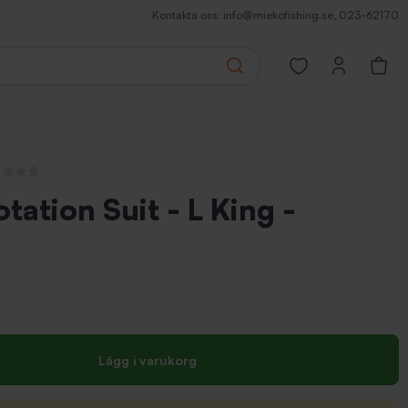
Kontakta oss:
info@miekofishing.se
,
023-62170
Search
Open favorites pa
 recensioner
tation Suit - L King -
Lägg i varukorg