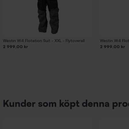
Westin W4 Flotation Suit - XXL - Flytoverall
Westin W4 Flota
Pris
Pris
2 999,00 kr
2 999,00 kr
Kunder som köpt denna pro