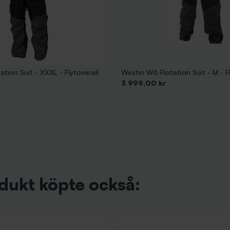
tion Suit - XXXL - Flytoverall
Westin W6 Flotation Suit - M - Fl
Pris
3 999,00 kr
dukt köpte också: