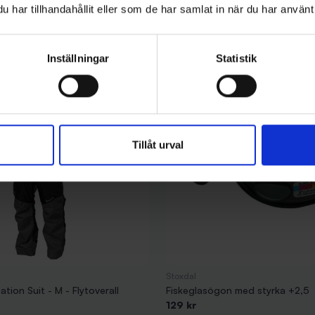
har tillhandahållit eller som de har samlat in när du har använt 
Inställningar
Statistik
Tillåt urval
Stoxdal
tion Suit - M - Flytoverall
Fiskeglasögon med styrka +2,5
129 kr