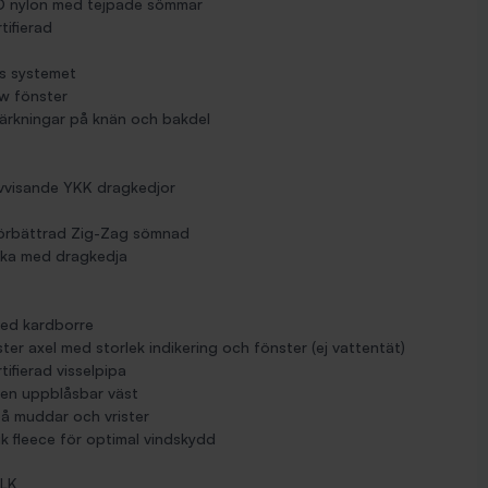
0D nylon med tejpade sömmar
tifierad
os systemet
ew fönster
tärkningar på knän och bakdel
vvisande YKK dragkedjor
örbättrad Zig-Zag sömnad
ficka med dragkedja
med kardborre
ter axel med storlek indikering och fönster (ej vattentät)
ifierad visselpipa
v en uppblåsbar väst
på muddar och vrister
k fleece för optimal vindskydd
LK