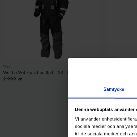
Westin
Westin
Westin W4 Flotation Suit - XS - Flytoverall
Westin W4 Flota
2 999 kr
2 999 kr
Samtycke
Denna webbplats använder 
Vi använder enhetsidentifierar
sociala medier och analysera 
till de sociala medier och a