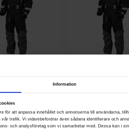
Westin
tion Suit - XXXL - Flytoverall
Westin W4 Flotation Suit - XL - F
2 999 kr
Information
cookies
e för att anpassa innehållet och annonserna till användarna, tillh
vår trafik. Vi vidarebefordrar även sådana identifierare och anna
nnons- och analysföretag som vi samarbetar med. Dessa kan i sin