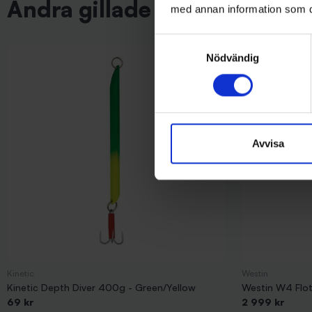
Andra gillade även
med annan information som du 
Samtyckesval
Nödvändig
Avvisa
Kinetic
Westin
Kinetic Depth Diver 400g - Green/Yellow
Westin W4 Flota
69 kr
2 999 kr